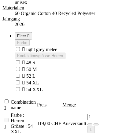
unisex
Materialien
60 Organic Cotton 40 Recycled Polyester
Jahrgang
2026
Filter

Farbe

light grey melee
Konfektionsgrösse Herren

48 S

50 M

52 L

54 XL

54 XXL
Combination
Preis
Menge
name

Farbe :
Herren
119,00 CHF
Ausverkauft
Grösse : 54


XXL