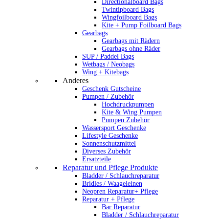
Directionalboard Bags
Twintipboard Bags
Wingfoilboard Bags
Kite + Pump Foilboard Bags
Gearbags
Gearbags mit Rädern
Gearbags ohne Räder
SUP / Paddel Bags
Wetbags / Neobags
Wing + Kitebags
Anderes
Geschenk Gutscheine
Pumpen / Zubehör
Hochdruckpumpen
Kite & Wing Pumpen
Pumpen Zubehör
Wassersport Geschenke
Lifestyle Geschenke
Sonnenschutzmittel
Diverses Zubehör
Ersatzteile
Reparatur und Pflege Produkte
Bladder / Schlauchreparatur
Bridles / Waageleinen
Neopren Reparatur+ Pflege
Reparatur + Pflege
Bar Reparatur
Bladder / Schlauchreparatur