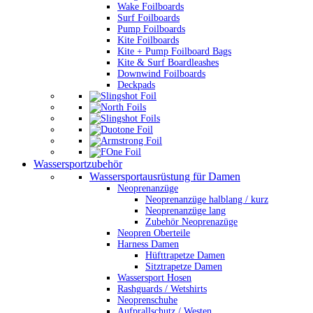
Wake Foilboards
Surf Foilboards
Pump Foilboards
Kite Foilboards
Kite + Pump Foilboard Bags
Kite & Surf Boardleashes
Downwind Foilboards
Deckpads
Wassersportzubehör
Wassersportausrüstung für Damen
Neoprenanzüge
Neoprenanzüge halblang / kurz
Neoprenanzüge lang
Zubehör Neoprenazüge
Neopren Oberteile
Harness Damen
Hüfttrapetze Damen
Sitztrapetze Damen
Wassersport Hosen
Rashguards / Wetshirts
Neoprenschuhe
Aufprallschutz / Westen