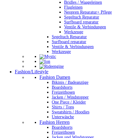
Bridles / Waageleinen
Flugleinen
Neopren Reparatur+ Pflege
Segeltuch Reparatur
Surfboard reparatur
Ventile & Verbindungen
Werkzeuge
Segeltuch Reparatur
Surfboard reparatur
Ventile & Verbindungen
Werkzeuge
Fashion/Lifestyle
Fashion Damen
Bikinis / Badeanzüge
Boardshorts
Freizeithosen
Jacken / Windstopper
One Piece / Kleider
Shirts / Tops
Sweatshirts / Hoodies
Unterwäsche
Fashion Herren
Boardshorts
Freizeithosen
Jacken und Windstopper