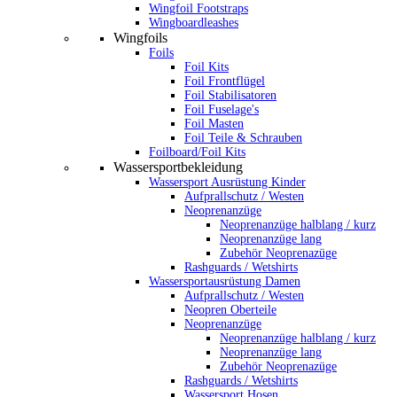
Wingfoil Footstraps
Wingboardleashes
Wingfoils
Foils
Foil Kits
Foil Frontflügel
Foil Stabilisatoren
Foil Fuselage's
Foil Masten
Foil Teile & Schrauben
Foilboard/Foil Kits
Wassersportbekleidung
Wassersport Ausrüstung Kinder
Aufprallschutz / Westen
Neoprenanzüge
Neoprenanzüge halblang / kurz
Neoprenanzüge lang
Zubehör Neoprenazüge
Rashguards / Wetshirts
Wassersportausrüstung Damen
Aufprallschutz / Westen
Neopren Oberteile
Neoprenanzüge
Neoprenanzüge halblang / kurz
Neoprenanzüge lang
Zubehör Neoprenazüge
Rashguards / Wetshirts
Wassersport Hosen