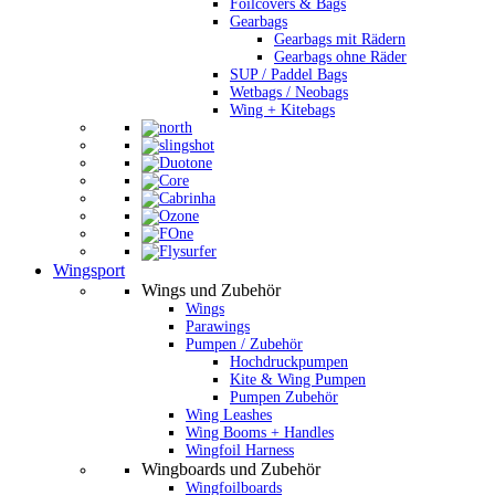
Foilcovers & Bags
Gearbags
Gearbags mit Rädern
Gearbags ohne Räder
SUP / Paddel Bags
Wetbags / Neobags
Wing + Kitebags
Wingsport
Wings und Zubehör
Wings
Parawings
Pumpen / Zubehör
Hochdruckpumpen
Kite & Wing Pumpen
Pumpen Zubehör
Wing Leashes
Wing Booms + Handles
Wingfoil Harness
Wingboards und Zubehör
Wingfoilboards