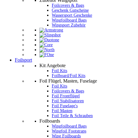
Zubehör Wingsport
Foilcovers & Bags
Geschenk Gutscheine
Wassersport Geschenke
Wingfoilboard Bags
Wingsport Zubehör
Foilsport
Kit Angebote
Foil Kits
Foilboard/Foil Kits
Foil Flügel, Masten, Fuselage
Foil Kits
Foilcovers & Bags
Foil Frontflügel
Foil Stabilisatoren
Foil Fuselage's
Foil Masten
Foil Teile & Schrauben
Foilboards
Wingfoilboard Bags
Wingfoil Footstraps
Wing Foilboards