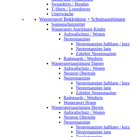
Sweatshirts / Hoodies
T-Shirts / Longsleeves
Unterwäsche
Wassersport Bekleidung + Schutzausrüstung
Sonnenschutzmittel
Wassersport Ausrüstung Kinder
Aufprallschutz / Westen
Neoprenanzüge
Neoprenanzüge halblang / kurz
Neoprenanzüge lang
Zubehör Neoprenazüge
Rashguards / Wetshirts
Wassersportausrüstung Damen
Aufprallschutz / Westen
Neopren Oberteile
Neoprenanzüge
Neoprenanzüge halblang / kurz
Neoprenanzüge lang
Zubehör Neoprenazüge
Rashguards / Wetshirts
Wassersport Hosen
Wassersportausrüstung Herren
Aufprallschutz / Westen
Neopren Oberteile
Neoprenanzüge
Neoprenanzüge halblang / kurz
Neoprenanzüge lang
Trockenanzüge