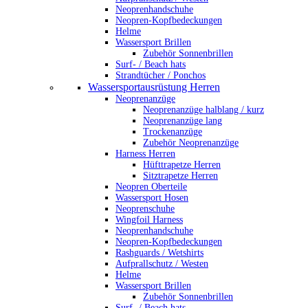
Neoprenhandschuhe
Neopren-Kopfbedeckungen
Helme
Wassersport Brillen
Zubehör Sonnenbrillen
Surf- / Beach hats
Strandtücher / Ponchos
Wassersportausrüstung Herren
Neoprenanzüge
Neoprenanzüge halblang / kurz
Neoprenanzüge lang
Trockenanzüge
Zubehör Neoprenanzüge
Harness Herren
Hüfttrapetze Herren
Sitztrapetze Herren
Neopren Oberteile
Wassersport Hosen
Neoprenschuhe
Wingfoil Harness
Neoprenhandschuhe
Neopren-Kopfbedeckungen
Rashguards / Wetshirts
Aufprallschutz / Westen
Helme
Wassersport Brillen
Zubehör Sonnenbrillen
Surf- / Beach hats