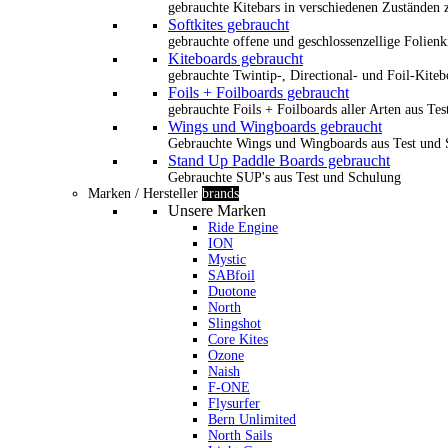
gebrauchte Kitebars in verschiedenen Zuständen z
Softkites gebraucht
gebrauchte offene und geschlossenzellige Folienk
Kiteboards gebraucht
gebrauchte Twintip-, Directional- und Foil-Kiteb
Foils + Foilboards gebraucht
gebrauchte Foils + Foilboards aller Arten aus Te
Wings und Wingboards gebraucht
Gebrauchte Wings und Wingboards aus Test und
Stand Up Paddle Boards gebraucht
Gebrauchte SUP's aus Test und Schulung
Marken / Hersteller
brands
Unsere Marken
Ride Engine
ION
Mystic
SABfoil
Duotone
North
Slingshot
Core Kites
Ozone
Naish
F-ONE
Flysurfer
Bern Unlimited
North Sails