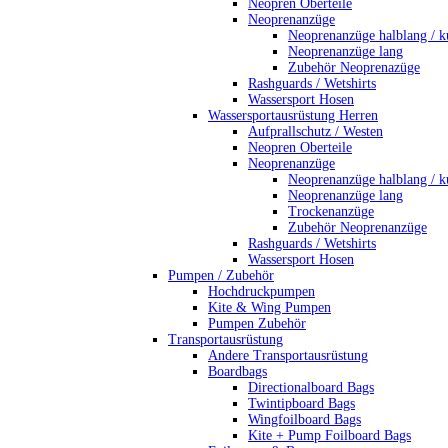
Neopren Oberteile
Neoprenanzüge
Neoprenanzüge halblang / k
Neoprenanzüge lang
Zubehör Neoprenazüge
Rashguards / Wetshirts
Wassersport Hosen
Wassersportausrüstung Herren
Aufprallschutz / Westen
Neopren Oberteile
Neoprenanzüge
Neoprenanzüge halblang / k
Neoprenanzüge lang
Trockenanzüge
Zubehör Neoprenanzüge
Rashguards / Wetshirts
Wassersport Hosen
Pumpen / Zubehör
Hochdruckpumpen
Kite & Wing Pumpen
Pumpen Zubehör
Transportausrüstung
Andere Transportausrüstung
Boardbags
Directionalboard Bags
Twintipboard Bags
Wingfoilboard Bags
Kite + Pump Foilboard Bags