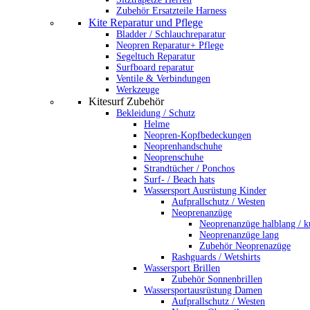
Zubehör Ersatzteile Harness
Kite Reparatur und Pflege
Bladder / Schlauchreparatur
Neopren Reparatur+ Pflege
Segeltuch Reparatur
Surfboard reparatur
Ventile & Verbindungen
Werkzeuge
Kitesurf Zubehör
Bekleidung / Schutz
Helme
Neopren-Kopfbedeckungen
Neoprenhandschuhe
Neoprenschuhe
Strandtücher / Ponchos
Surf- / Beach hats
Wassersport Ausrüstung Kinder
Aufprallschutz / Westen
Neoprenanzüge
Neoprenanzüge halblang / k
Neoprenanzüge lang
Zubehör Neoprenazüge
Rashguards / Wetshirts
Wassersport Brillen
Zubehör Sonnenbrillen
Wassersportausrüstung Damen
Aufprallschutz / Westen