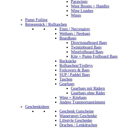
Parawings
Wing Booms + Handles
Wing Leashes
Wings
Pump Foiling
Reisegepäck / Rolltaschen
Etuis / Neccesaires
Wetbags / Neobags
Boardbags
Directionalboard Bags
Twintipboard Bags
Wingfoilboard Bags
Kite + Pump Foilboard Bags
Rucksäcke
Rolltaschen/Trolleys
Foilcovers & Bags
SUP / Paddel Bags
Taschen
Gearbags
Gearbags mit Rädern
Gearbags ohne Räder
Wing + Kitebags
Andere Transportausrüstung
Geschenkideen
Geschenk Gutscheine
Wassersport Geschenke
Lifestyle Geschenke
Drachen / Lenkdrachen