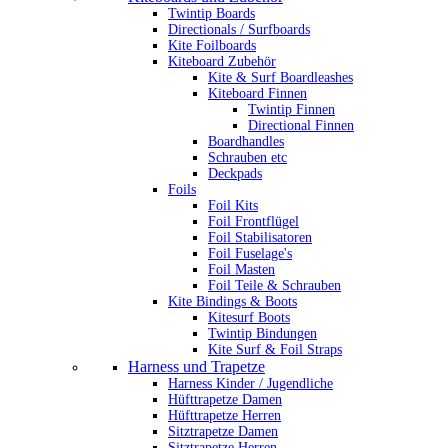
Twintip Boards
Directionals / Surfboards
Kite Foilboards
Kiteboard Zubehör
Kite & Surf Boardleashes
Kiteboard Finnen
Twintip Finnen
Directional Finnen
Boardhandles
Schrauben etc
Deckpads
Foils
Foil Kits
Foil Frontflügel
Foil Stabilisatoren
Foil Fuselage's
Foil Masten
Foil Teile & Schrauben
Kite Bindings & Boots
Kitesurf Boots
Twintip Bindungen
Kite Surf & Foil Straps
Harness und Trapetze
Harness Kinder / Jugendliche
Hüfttrapetze Damen
Hüfttrapetze Herren
Sitztrapetze Damen
Sitztrapetze Herren