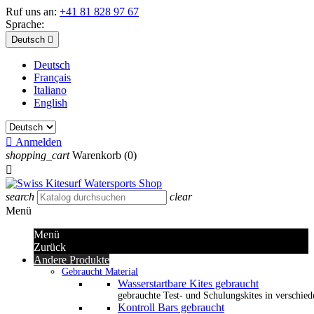
Ruf uns an:
+41 81 828 97 67
Sprache:
Deutsch

Deutsch
Français
Italiano
English

Anmelden
shopping_cart
Warenkorb
(0)

search
clear
Menü
Menü
Zurück
Andere Produkte
Gebraucht Material
Wasserstartbare Kites gebraucht
gebrauchte Test- und Schulungskites in verschied
Kontroll Bars gebraucht