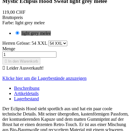
Mystic Eclipsis Hood Sweat light grey melee
119,00 CHF
Bruttopreis
Farbe: light grey melee
light grey melee
Herren Grösse: 54 XXL
Menge

In den Warenkorb

Leider Ausverkauft!
Klicke hier um die Lagerbestände anzuzeigen
Beschreibung
Artikeldetails
Lagerbestand
Der Eclipsis Hood sieht sportlich aus und hat ein paar coole
technische Details. Mit seiner übergroßen, kastenförmigen Passform,
der kontrastierenden Kapuze und dem matten Gummiprint auf der
Brust hat er einen dezenten Retro-Touch. Er ist aus einer Mischung
aus Bio-Baumwolle und recyceltem Material
mit einem schweren,