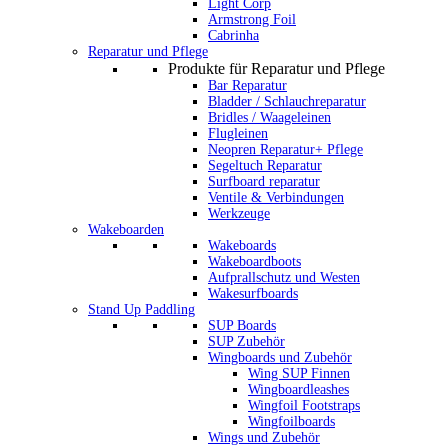
Light Corp
Armstrong Foil
Cabrinha
Reparatur und Pflege
Produkte für Reparatur und Pflege
Bar Reparatur
Bladder / Schlauchreparatur
Bridles / Waageleinen
Flugleinen
Neopren Reparatur+ Pflege
Segeltuch Reparatur
Surfboard reparatur
Ventile & Verbindungen
Werkzeuge
Wakeboarden
Wakeboards
Wakeboardboots
Aufprallschutz und Westen
Wakesurfboards
Stand Up Paddling
SUP Boards
SUP Zubehör
Wingboards und Zubehör
Wing SUP Finnen
Wingboardleashes
Wingfoil Footstraps
Wingfoilboards
Wings und Zubehör