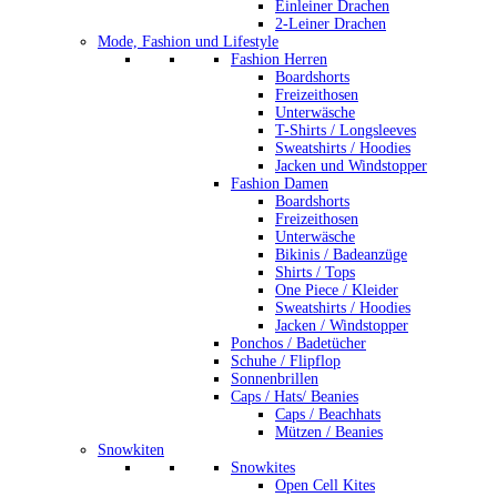
Einleiner Drachen
2-Leiner Drachen
Mode, Fashion und Lifestyle
Fashion Herren
Boardshorts
Freizeithosen
Unterwäsche
T-Shirts / Longsleeves
Sweatshirts / Hoodies
Jacken und Windstopper
Fashion Damen
Boardshorts
Freizeithosen
Unterwäsche
Bikinis / Badeanzüge
Shirts / Tops
One Piece / Kleider
Sweatshirts / Hoodies
Jacken / Windstopper
Ponchos / Badetücher
Schuhe / Flipflop
Sonnenbrillen
Caps / Hats/ Beanies
Caps / Beachhats
Mützen / Beanies
Snowkiten
Snowkites
Open Cell Kites