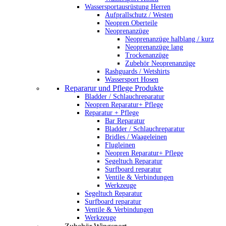
Wassersportausrüstung Herren
Aufprallschutz / Westen
Neopren Oberteile
Neoprenanzüge
Neoprenanzüge halblang / kurz
Neoprenanzüge lang
Trockenanzüge
Zubehör Neoprenanzüge
Rashguards / Wetshirts
Wassersport Hosen
Repararur und Pflege Produkte
Bladder / Schlauchreparatur
Neopren Reparatur+ Pflege
Reparatur + Pflege
Bar Reparatur
Bladder / Schlauchreparatur
Bridles / Waageleinen
Flugleinen
Neopren Reparatur+ Pflege
Segeltuch Reparatur
Surfboard reparatur
Ventile & Verbindungen
Werkzeuge
Segeltuch Reparatur
Surfboard reparatur
Ventile & Verbindungen
Werkzeuge