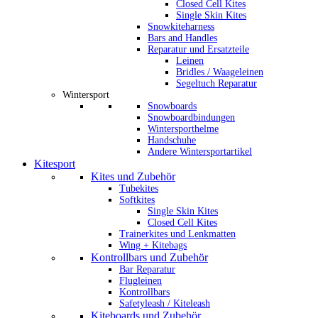
Closed Cell Kites
Single Skin Kites
Snowkiteharness
Bars and Handles
Reparatur und Ersatzteile
Leinen
Bridles / Waageleinen
Segeltuch Reparatur
Wintersport
Snowboards
Snowboardbindungen
Wintersporthelme
Handschuhe
Andere Wintersportartikel
Kitesport
Kites und Zubehör
Tubekites
Softkites
Single Skin Kites
Closed Cell Kites
Trainerkites und Lenkmatten
Wing + Kitebags
Kontrollbars und Zubehör
Bar Reparatur
Flugleinen
Kontrollbars
Safetyleash / Kiteleash
Kiteboards und Zubehör