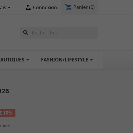
shopping_cart


Panier
(0)
ais
Connexion
search
NAUTIQUES
FASHION/LIFESTYLE
026
Z 10%
maines