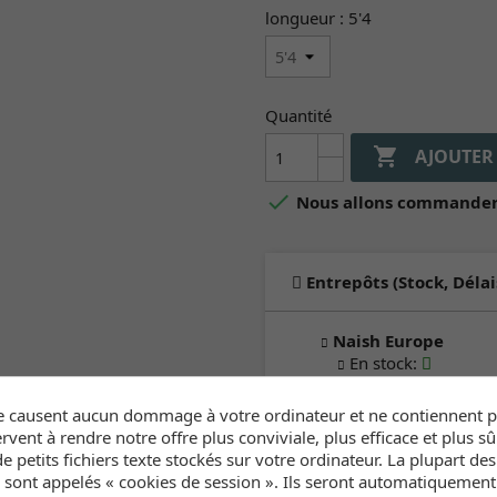
longueur : 5'4
Quantité

AJOUTER

Nous allons commander 
Entrepôts (Stock, Délai
Naish Europe
En stock
:
2-6 samaines
e causent aucun dommage à votre ordinateur et ne contiennent pa
rvent à rendre notre offre plus conviviale, plus efficace et plus sû
Cliquez ici pour voir l'inve
e petits fichiers texte stockés sur votre ordinateur. La plupart de
s sont appelés « cookies de session ». Ils seront automatiquemen