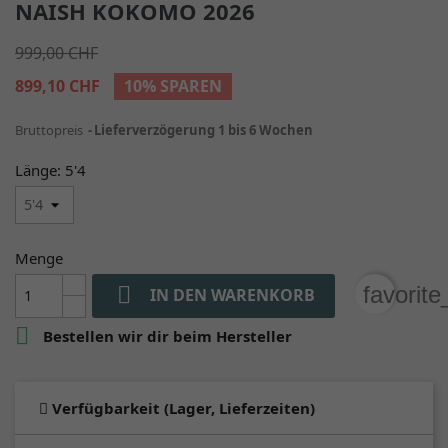
NAISH KOKOMO 2026
999,00 CHF
899,10 CHF
10% SPAREN
Bruttopreis
Lieferverzögerung 1 bis 6 Wochen
Länge: 5'4
Menge

favorit
IN DEN WARENKORB

Bestellen wir dir beim Hersteller
Verfügbarkeit (Lager, Lieferzeiten)