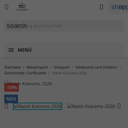
shopp


(0)
search
MENÜ
Startseite
Wassersport
Kitesport
Kiteboards und Zubehör
Directionals / Surfboards
Naish Kokomo 2026
-10%
NEU

