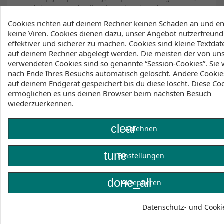
and stay upwind without needing to ride
overpowered. A quad fin setup adds speed and
Cookies richten auf deinem Rechner keinen Schaden an und en
grip, so you can push hard without the board
keine Viren. Cookies dienen dazu, unser Angebot nutzerfreundl
feeling loose.
effektiver und sicherer zu machen. Cookies sind kleine Textdate
auf deinem Rechner abgelegt werden. Die meisten der von un
Construction is tuned for lighter weight and
verwendeten Cookies sind so genannte “Session-Cookies”. Sie
responsive flex, while staying durable. We placed
nach Ende Ihres Besuchs automatisch gelöscht. Andere Cookie
UC carbon strips on the deck and bottom, plus
auf deinem Endgerät gespeichert bis du diese löscht. Diese Co
bamboo reinforcement in the stance area. A full
ermöglichen es uns deinen Browser beim nächsten Besuch
deck pad comes standard with corduroy texture
wiederzuerkennen.
and cutouts on the front two pieces, plus diamond
embossed rear traction with arch grip and tail kick
for control and comfort.
clear
Ablehnen
Ride the Kokomo strapped or strapless when you
want to perform more days of the season. It turns
tune
Einstellungen
tight in the pocket, holds speed when the wave
backs off, and keeps you in control when the wind
done_all
Akzeptieren
and water are not perfect.
Does not come with fins. Please purchase
Datenschutz- und Cookie
separately.