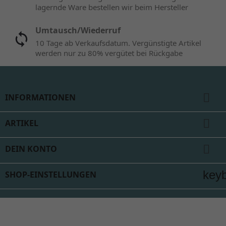
lagernde Ware bestellen wir beim Hersteller
Umtausch/Wiederruf
10 Tage ab Verkaufsdatum. Vergünstigte Artikel
werden nur zu 80% vergütet bei Rückgabe

INFORMATIONEN

ARTIKEL

DEIN KONTO
key
SHOP-EINSTELLUNGEN