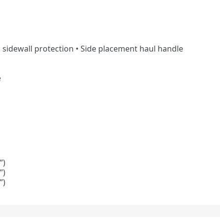
sidewall protection • Side placement haul handle
e
”)
”)
”)