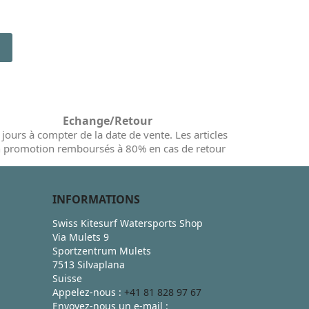
Echange/Retour
 jours à compter de la date de vente. Les articles
 promotion remboursés à 80% en cas de retour
INFORMATIONS
Swiss Kitesurf Watersports Shop
Via Mulets 9
Sportzentrum Mulets
7513 Silvaplana
Suisse
Appelez-nous :
+41 81 828 97 67
Envoyez-nous un e-mail :