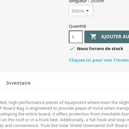
longueur : 203cm
Quantité

AJOUTER AU

Nous livrons de stock
Cliquez ici pour voir l'inve
Inventaire
ed, high-performance pieces of equipment where even the slightes
 Board Bag is engineered to provide peace of mind when transp
eloping the entire board, it offers protection from inevitable bu
on the roof or in a truck bed. Additionally, a full hook and loop 
lity and convenience. Trust the Solar Shield Downwind SUP Boar