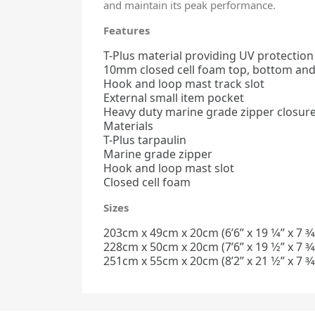
and maintain its peak performance.
Features
T-Plus material providing UV protection
10mm closed cell foam top, bottom and 
Hook and loop mast track slot
External small item pocket
Heavy duty marine grade zipper closur
Materials
T-Plus tarpaulin
Marine grade zipper
Hook and loop mast slot
Closed cell foam
Sizes
203cm x 49cm x 20cm (6’6” x 19 1⁄4” x 7 3⁄4
228cm x 50cm x 20cm (7’6” x 19 1⁄2” x 7 3⁄4
251cm x 55cm x 20cm (8’2” x 21 1⁄2” x 7 3⁄4