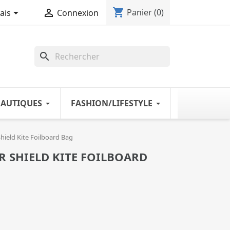
shopping_cart


Panier
(0)
ais
Connexion
search
NAUTIQUES
FASHION/LIFESTYLE
Shield Kite Foilboard Bag
R SHIELD KITE FOILBOARD