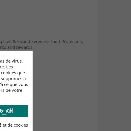
g Lost & Found Services, Theft Protection,
rks and rewards.
s de virus.
re. Les
s cookies que
t supprimés à
u'à ce que vous
rs de votre
_all
cepter
é et de cookies