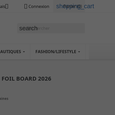
shopping_cart


Panier
(0)
ais
Connexion
search
NAUTIQUES
FASHION/LIFESTYLE
 FOIL BOARD 2026
maines