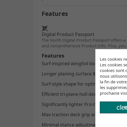
Features
Digital Product Passport
The North Digital Product Passport offers a
and comprehensive Product Info. Plus, you
Features
Les cookies n
Surf-inspired wingfoil board for crankin
Les cookies se
cookies sont d
Longer planing surface & narrower outline
nous utilison
la fin de votr
Surf-style shape for optimal wave fit &
les supprimie
prochaine visi
Efficient tri-plane hull design for effo
Significantly lighter Pro-technology co
cle
R
Max traction deck grip with visual and t
Minimal stance adjustment between di