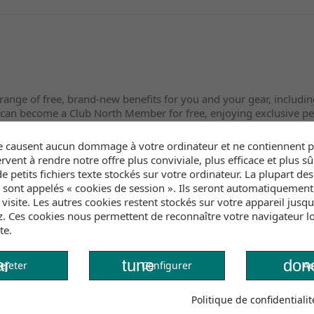
 range of free, brand-new benefits for you and your gear, includin
 can become a Club North Member for free, enjoying exclusive pe
e causent aucun dommage à votre ordinateur et ne contiennent pa
g turns & riding swell.
rvent à rendre notre offre plus conviviale, plus efficace et plus sû
e petits fichiers texte stockés sur votre ordinateur. La plupart de
 for faster lift to foil
s sont appelés « cookies de session ». Ils seront automatiquemen
e visite. Les autres cookies restent stockés sur votre appareil jusq
 deeper carves
z. Ces cookies nous permettent de reconnaître votre navigateur lo
te.
rtless release & forgiving touchdowns
nstruction for max strength & impact resistance
ar
tune
done
ejeter
Configurer
Ac
actile stance reference
Politique de confidentialit
splacement & foil modes