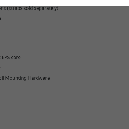
ons (straps sold separately)
)
t EPS core
y
Foil Mounting Hardware