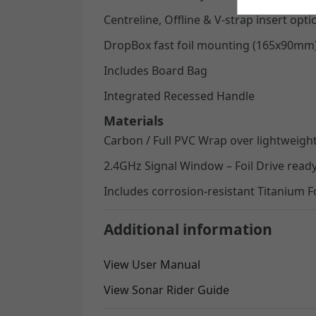
Centreline, Offline & V-strap insert opti
DropBox fast foil mounting (165x90mm
Includes Board Bag
Integrated Recessed Handle
Materials
Carbon / Full PVC Wrap over lightweigh
2.4GHz Signal Window – Foil Drive read
Includes corrosion-resistant Titanium 
Additional information
View User Manual
View Sonar Rider Guide