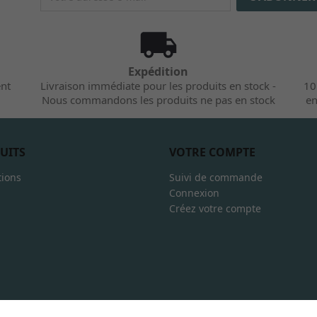
Expédition
ent
Livraison immédiate pour les produits en stock -
10
Nous commandons les produits ne pas en stock
en
UITS
VOTRE COMPTE
ions
Suivi de commande
Connexion
Créez votre compte