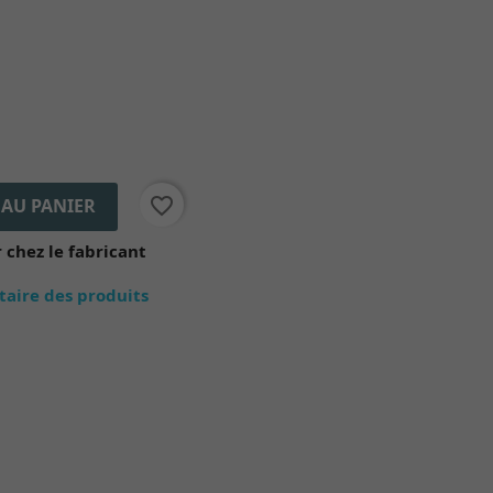
favorite_border
 AU PANIER
chez le fabricant
ntaire des produits