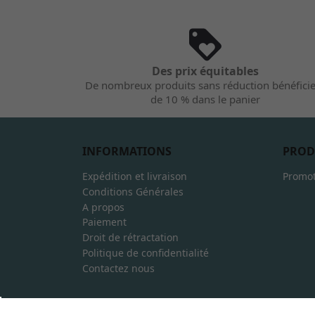
Des prix équitables
De nombreux produits sans réduction bénéfici
de 10 % dans le panier
INFORMATIONS
PROD
Expédition et livraison
Promot
Conditions Générales
A propos
Paiement
Droit de rétractation
Politique de confidentialité
Contactez nous