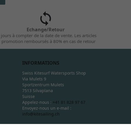
Echange/Retour
 jours à compter de la date de vente. Les articles
 promotion remboursés à 80% en cas de retour
INFORMATIONS
Swiss Kitesurf Watersports Shop
Via Mulets 9
Sportzentrum Mulets
7513 Silvaplana
Suisse
Appelez-nous :
+41 81 828 97 67
Envoyez-nous un e-mail :
info@kitesailing.ch