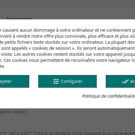
Inventaire
e causent aucun dommage à votre ordinateur et ne contiennent pa
lle étape dans l’évolution de notre planche de tai
rvent à rendre notre offre plus conviviale, plus efficace et plus sû
té et une efficacité exceptionnelles dans toutes les
e petits fichiers texte stockés sur votre ordinateur. La plupart de
arawing ou le Foil Assist, cette planche s’adapte p
s sont appelés « cookies de session ». Ils seront automatiquemen
e visite. Les autres cookies restent stockés sur votre appareil jusq
z. Ces cookies nous permettent de reconnaître votre navigateur lo
glisse avec aisance et décolle en douceur, pour une navigation en 
te.
et ses rails retravaillés renforcent sa stabilité et sa maniabilité,
oute confiance.
tune
done_all
ejeter
Configurer
Ac
Politique de confidentialit
ur un contrôle direct et une précision optimale. Les multiples opt
ation complète selon votre style, tandis que la construction Vac
après saison.
5’9’’ (80 l) à 6’7’’ (130 l), la Skybrid 2026 convient à un large éven