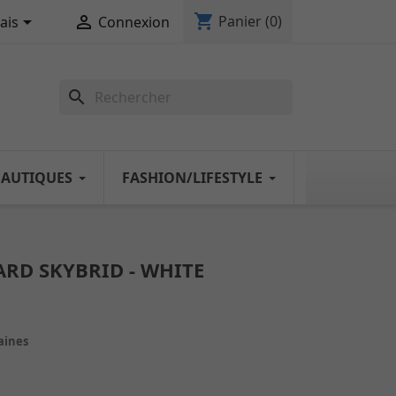
shopping_cart


Panier
(0)
ais
Connexion
search
NAUTIQUES
FASHION/LIFESTYLE
RD SKYBRID - WHITE
maines