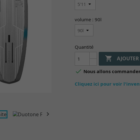
volume : 90l
Quantité

AJOUTER

Nous allons commander 
Cliquez ici pour voir l'inve
