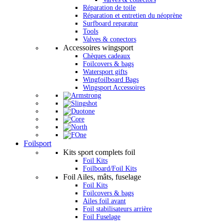
Réparation de toile
Réparation et entretien du néoprène
Surfboard reparatur
Tools
Valves & conectors
Accessoires wingsport
Chèques cadeaux
Foilcovers & bags
Watersport gifts
Wingfoilboard Bags
Wingsport Accessoires
Foilsport
Kits sport complets foil
Foil Kits
Foilboard/Foil Kits
Foil Ailes, mâts, fuselage
Foil Kits
Foilcovers & bags
Ailes foil avant
Foil stabilisateurs arrière
Foil Fuselage