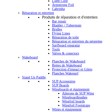
Light Corp
Armstrong Foil
Cabrinha
Réparation et entretien
Produits de réparation et d'entretien
Bar repair
Bladder / Tuberepair
Bridles
Flying Lines
Réparation de toile
Réparation et entretien du néoprène
Surfboard reparatur
Tools
Valves & conectors
Wakeboard
Planches de Wakeboard
Bottes de Wakeboard
Protection d'impact et Gilets
Planches Wakesurf
Stand Up Paddle
SUP Accessoires
SUP Boards
Wingboards et équipement
Ailerons de SUP Wing
Wingboardleashes
Wingfoil boards
Wingfoil Footstraps
Wings et équipement