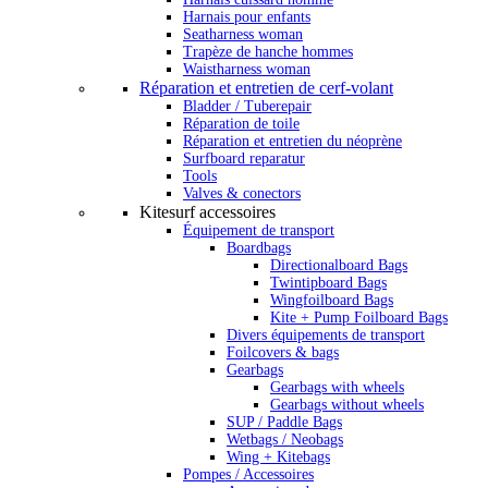
Harnais pour enfants
Seatharness woman
Trapèze de hanche hommes
Waistharness woman
Réparation et entretien de cerf-volant
Bladder / Tuberepair
Réparation de toile
Réparation et entretien du néoprène
Surfboard reparatur
Tools
Valves & conectors
Kitesurf accessoires
Équipement de transport
Boardbags
Directionalboard Bags
Twintipboard Bags
Wingfoilboard Bags
Kite + Pump Foilboard Bags
Divers équipements de transport
Foilcovers & bags
Gearbags
Gearbags with wheels
Gearbags without wheels
SUP / Paddle Bags
Wetbags / Neobags
Wing + Kitebags
Pompes / Accessoires