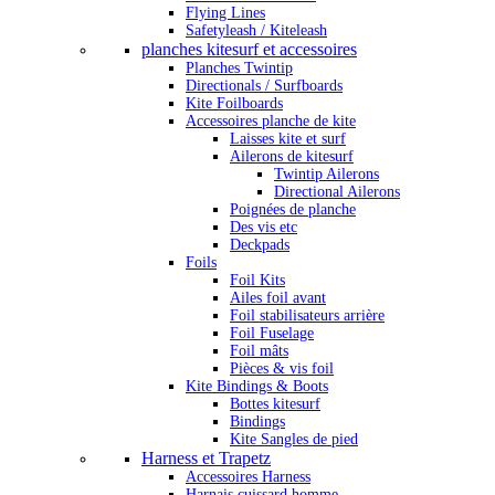
Flying Lines
Safetyleash / Kiteleash
planches kitesurf et accessoires
Planches Twintip
Directionals / Surfboards
Kite Foilboards
Accessoires planche de kite
Laisses kite et surf
Ailerons de kitesurf
Twintip Ailerons
Directional Ailerons
Poignées de planche
Des vis etc
Deckpads
Foils
Foil Kits
Ailes foil avant
Foil stabilisateurs arrière
Foil Fuselage
Foil mâts
Pièces & vis foil
Kite Bindings & Boots
Bottes kitesurf
Bindings
Kite Sangles de pied
Harness et Trapetz
Accessoires Harness
Harnais cuissard homme