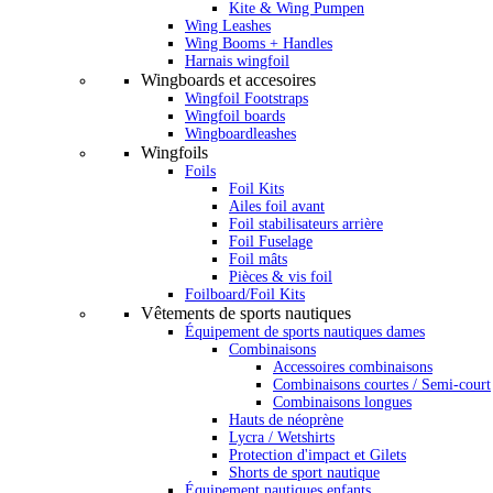
Kite & Wing Pumpen
Wing Leashes
Wing Booms + Handles
Harnais wingfoil
Wingboards et accesoires
Wingfoil Footstraps
Wingfoil boards
Wingboardleashes
Wingfoils
Foils
Foil Kits
Ailes foil avant
Foil stabilisateurs arrière
Foil Fuselage
Foil mâts
Pièces & vis foil
Foilboard/Foil Kits
Vêtements de sports nautiques
Équipement de sports nautiques dames
Combinaisons
Accessoires combinaisons
Combinaisons courtes / Semi-court
Combinaisons longues
Hauts de néoprène
Lycra / Wetshirts
Protection d'impact et Gilets
Shorts de sport nautique
Équipement nautiques enfants