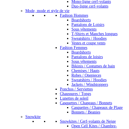
Mono-ligne cerf-volants
Duo-ligne cerf-volants
Mode, mode et style de vie
Fashion Hommes
Boardshorts
Pantalons de Loisirs
Sous vêtements
T-Shirts et Manches longues
Sweatshirts / Hoodies
Vestes et coupe vents
Fashion Femmes
Boardshorts
Pantalons de loisirs
Sous vêtements
Bikinis / Costumes de bain
Chemises / Hauts
Robes / Onepieces
Sweatshirts / Hoodies
Jackets / Windstoppers
Ponchos / Serviettes
Chaussures / Tongs
Lunettes de soleil
Casquettes / Chapeaus / Bonnets
Casquettes / Chapeaux de Plage
Bonnets / Beanies
Snowkite
Snowkites / Cerf-volants de Neige
Open Cell Kites / Chambre-