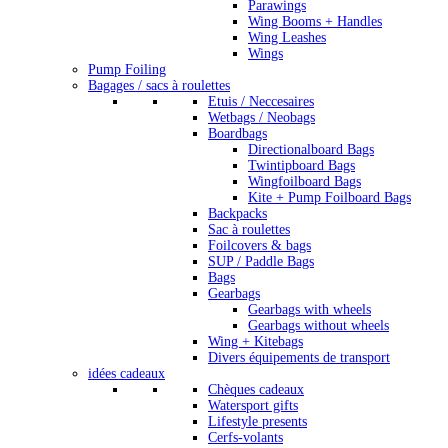
Parawings
Wing Booms + Handles
Wing Leashes
Wings
Pump Foiling
Bagages / sacs à roulettes
Etuis / Neccesaires
Wetbags / Neobags
Boardbags
Directionalboard Bags
Twintipboard Bags
Wingfoilboard Bags
Kite + Pump Foilboard Bags
Backpacks
Sac à roulettes
Foilcovers & bags
SUP / Paddle Bags
Bags
Gearbags
Gearbags with wheels
Gearbags without wheels
Wing + Kitebags
Divers équipements de transport
idées cadeaux
Chèques cadeaux
Watersport gifts
Lifestyle presents
Cerfs-volants