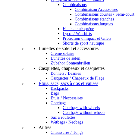
Combinaisons
Combinaison Accessoires
Combinaisons courtes / Semi-court
Combinaisons étanches
Combinaisons longues
Hauts de néoprène
Lycra / Wetshirts
Protection d'impact et Gilets
Shorts de sport nautique
Lunettes de soleil et accessoires
Crème solaire
Lunettes de soleil
Zubehör Sonnenbrillen
Casquettes, chapeaux et casquettes
Bonnets / Beanies
Casquettes / Chapeaux de Plage
Étuis, sacs, sacs à dos et valises
Backpacks
Bags
Etuis / Neccesaires
Gearbags
Gearbags with wheels
Gearbags without wheels
Sac à roulettes
Wetbags / Neobags
Autres
Chaussures / Tongs