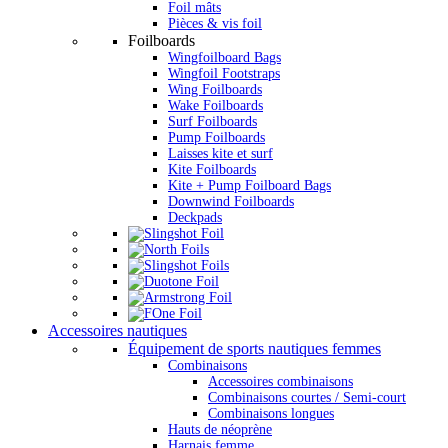
Foil mâts
Pièces & vis foil
Foilboards
Wingfoilboard Bags
Wingfoil Footstraps
Wing Foilboards
Wake Foilboards
Surf Foilboards
Pump Foilboards
Laisses kite et surf
Kite Foilboards
Kite + Pump Foilboard Bags
Downwind Foilboards
Deckpads
Accessoires nautiques
Équipement de sports nautiques femmes
Combinaisons
Accessoires combinaisons
Combinaisons courtes / Semi-court
Combinaisons longues
Hauts de néoprène
Harnais femme