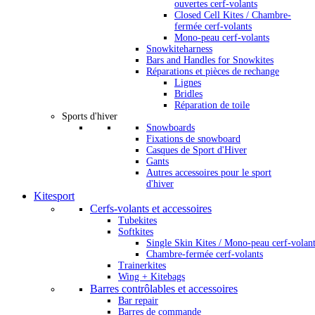
ouvertes cerf-volants
Closed Cell Kites / Chambre-
fermée cerf-volants
Mono-peau cerf-volants
Snowkiteharness
Bars and Handles for Snowkites
Réparations et pièces de rechange
Lignes
Bridles
Réparation de toile
Sports d'hiver
Snowboards
Fixations de snowboard
Casques de Sport d'Hiver
Gants
Autres accessoires pour le sport
d'hiver
Kitesport
Cerfs-volants et accessoires
Tubekites
Softkites
Single Skin Kites / Mono-peau cerf-volan
Chambre-fermée cerf-volants
Trainerkites
Wing + Kitebags
Barres contrôlables et accessoires
Bar repair
Barres de commande