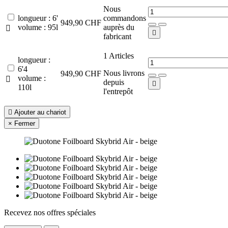
Nous
longueur : 6'
commandons
949,90 CHF
volume : 95l
auprès du


fabricant
1
Articles
longueur :
6'4
Nous livrons
949,90 CHF
volume :

depuis

110l
l'entrepôt

Ajouter au chariot
×
Fermer
Recevez nos offres spéciales