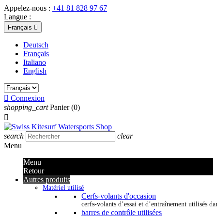
Appelez-nous :
+41 81 828 97 67
Langue :
Français

Deutsch
Français
Italiano
English

Connexion
shopping_cart
Panier
(0)

search
clear
Menu
Menu
Retour
Autres produits
Matériel utilisé
Cerfs-volants d'occasion
cerfs-volants d’essai et d’entraînement utilisés dan
barres de contrôle utilisées