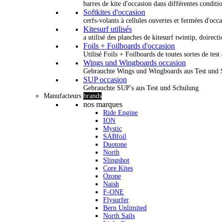
barres de kite d'occasion dans différentes conditi
Softkites d'occasion
cerfs-volants à cellules ouvertes et fermées d'occ
Kitesurf utilisés
a utilisé des planches de kitesurf twintip, doirectio
Foils + Foilboards d'occasion
Utilisé Foils + Foilboards de toutes sortes de test 
Wings und Wingboards occasion
Gebrauchte Wings und Wingboards aus Test und
SUP occasion
Gebrauchte SUP's aus Test und Schulung
Manufacteurs
brands
nos marques
Ride Engine
ION
Mystic
SABfoil
Duotone
North
Slingshot
Core Kites
Ozone
Naish
F-ONE
Flysurfer
Bern Unlimited
North Sails