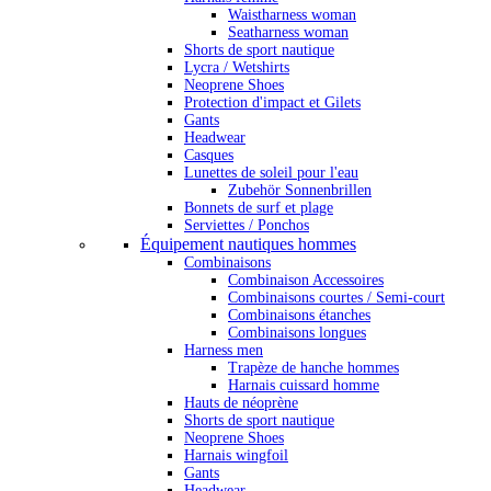
Waistharness woman
Seatharness woman
Shorts de sport nautique
Lycra / Wetshirts
Neoprene Shoes
Protection d'impact et Gilets
Gants
Headwear
Casques
Lunettes de soleil pour l'eau
Zubehör Sonnenbrillen
Bonnets de surf et plage
Serviettes / Ponchos
Équipement nautiques hommes
Combinaisons
Combinaison Accessoires
Combinaisons courtes / Semi-court
Combinaisons étanches
Combinaisons longues
Harness men
Trapèze de hanche hommes
Harnais cuissard homme
Hauts de néoprène
Shorts de sport nautique
Neoprene Shoes
Harnais wingfoil
Gants
Headwear