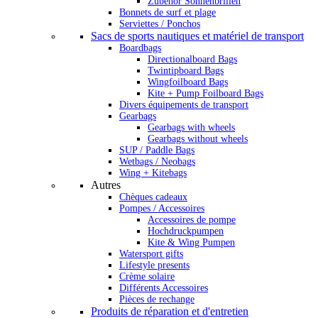
Zubehör Sonnenbrillen
Bonnets de surf et plage
Serviettes / Ponchos
Sacs de sports nautiques et matériel de transport
Boardbags
Directionalboard Bags
Twintipboard Bags
Wingfoilboard Bags
Kite + Pump Foilboard Bags
Divers équipements de transport
Gearbags
Gearbags with wheels
Gearbags without wheels
SUP / Paddle Bags
Wetbags / Neobags
Wing + Kitebags
Autres
Chèques cadeaux
Pompes / Accessoires
Accessoires de pompe
Hochdruckpumpen
Kite & Wing Pumpen
Watersport gifts
Lifestyle presents
Crème solaire
Différents Accessoires
Pièces de rechange
Produits de réparation et d'entretien