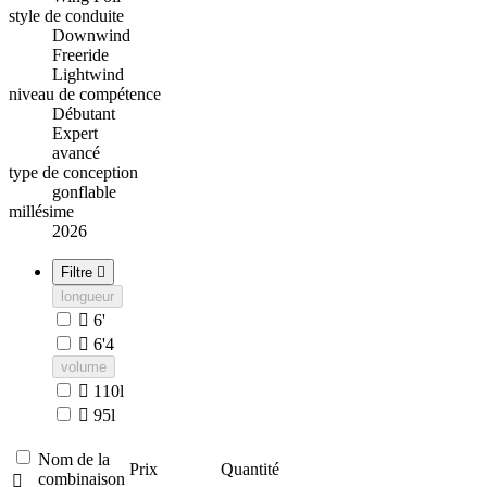
style de conduite
Downwind
Freeride
Lightwind
niveau de compétence
Débutant
Expert
avancé
type de conception
gonflable
millésime
2026
Filtre

longueur

6'

6'4
volume

110l

95l
Nom de la
Prix
Quantité
combinaison
