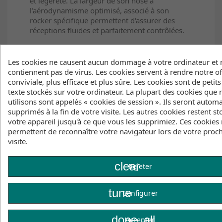
et légèreté. La largeur de son nose à
l’aérodynamisme optimisé, associé à son
rocker spécifique permettent d'assurer des
réceptions fluides et parfaitement contrôlées.
Les cookies ne causent aucun dommage à votre ordinateur et 
La DUOTONE Strider Wake SLS propose
contiennent pas de virus. Les cookies servent à rendre notre of
plusieurs options de straps, permettant
conviviale, plus efficace et plus sûre. Les cookies sont de petits
d’adapter précisément la configuration selon la
texte stockés sur votre ordinateur. La plupart des cookies que
discipline pratiquée. Le pad fin offre un ressenti
utilisons sont appelés « cookies de session ». Ils seront auto
direct, tandis que le kick tail procure un
supprimés à la fin de votre visite. Les autres cookies restent st
supplément d’appui pour les tricks. Équipée
votre appareil jusqu'à ce que vous les supprimiez. Ces cookies
d’un plug pour leash, la Strider Wake SLS mise
permettent de reconnaître votre navigateur lors de votre proc
autant sur la sécurité que sur l'aspect pratique,
visite.
garantissant solidité et confort dans toutes les
conditions et configuration, en Tow, Wake,
clear
Pump ou Kite Foil.
Rejeter
tune
Configurer
Avec ses 3’10’’ x 16.75’’ (17 L), cette petite
bombe réunit maniabilité, précision et
done_all
Accepter
robustesse pour des performances multi-