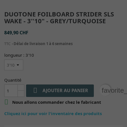
DUOTONE FOILBOARD STRIDER SLS
WAKE - 3''10" - GREY/TURQUOISE
849,90 CHF
TTC
Délai de livraison 1 à 6 semaines
longueur : 3'10
Quantité

favorite
AJOUTER AU PANIER

Nous allons commander chez le fabricant
Cliquez ici pour voir l'inventaire des produits