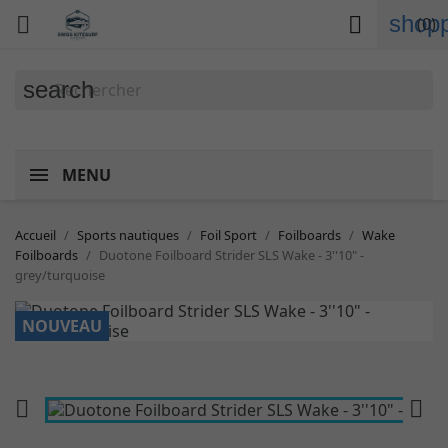
shopp


(0)
search
MENU
Accueil
Sports nautiques
Foil Sport
Foilboards
Wake
Foilboards
Duotone Foilboard Strider SLS Wake - 3''10" -
grey/turquoise
NOUVEAU

