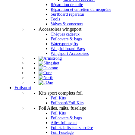
Réparation de toile
Réparation et entretien du néoprène
Surfboard reparatur
Tools
Valves & conectors
Accessoires wingsport
Chèques cadeaux
Foilcovers & bags
Watersport gifts
Wingfoilboard Bags
Wingsport Accessoires
Foilsport
Kits sport complets foil
Foil Kits
Foilboard/Foil Kits
Foil Ailes, mâts, fuselage
Foil Kits
Foilcovers & bags
Ailes foil avant
Foil stabilisateurs arrière
Foil Fuselage