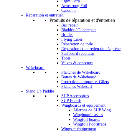
Light Corp
Armstrong Foil
Cabrinha
Réparation et entretien
Produits de réparation et d'entretien
Bar repair
Bladder / Tuberepair
Bridles
Flying Lines
Réparation de toile
Réparation et entretien du néoprène
Surfboard reparatur
Tools
Valves & conectors
Wakeboard
Planches de Wakeboard
Bottes de Wakeboard
Protection d'impact et Gilets
Planches Wakesurf
Stand Up Paddle
SUP Accessoires
SUP Boards
Wingboards et équipement
Ailerons de SUP Wing
Wingboardleashes
Wingfoil boards
Wingfoil Footstraps
Wings et équipement