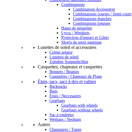
Combinaisons
Combinaison Accessoires
Combinaisons courtes / Semi-court
Combinaisons étanches
Combinaisons longues
Hauts de néoprène
Lycra / Wetshirts
Protection d'impact et Gilets
Shorts de sport nautique
Lunettes de soleil et accessoires
Crème solaire
Lunettes de soleil
Zubehör Sonnenbrillen
Casquettes, chapeaux et casquettes
Bonnets / Beanies
Casquettes / Chapeaux de Plage
Étuis, sacs, sacs à dos et valises
Backpacks
Bags
Etuis / Neccesaires
Gearbags
Gearbags with wheels
Gearbags without wheels
Sac à roulettes
Wetbags / Neobags
Autres
Chaussures / Tongs