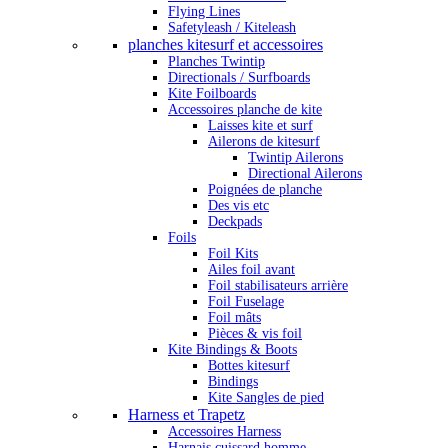
Flying Lines
Safetyleash / Kiteleash
planches kitesurf et accessoires
Planches Twintip
Directionals / Surfboards
Kite Foilboards
Accessoires planche de kite
Laisses kite et surf
Ailerons de kitesurf
Twintip Ailerons
Directional Ailerons
Poignées de planche
Des vis etc
Deckpads
Foils
Foil Kits
Ailes foil avant
Foil stabilisateurs arrière
Foil Fuselage
Foil mâts
Pièces & vis foil
Kite Bindings & Boots
Bottes kitesurf
Bindings
Kite Sangles de pied
Harness et Trapetz
Accessoires Harness
Harnais cuissard homme