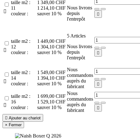
taille m2 :
1 349,00 CHF
Nous livrons
11
1 214,10 CHF

depuis
couleur :
sauver 10 %

l'entrepôt
5
Articles
taille m2 :
1 449,00 CHF
Nous livrons
12
1 304,10 CHF

depuis
couleur :
sauver 10 %

l'entrepôt
Nous
taille m2 :
1 549,00 CHF
commandons
14
1 394,10 CHF
auprès du

couleur :
sauver 10 %

fabricant
Nous
taille m2 :
1 699,00 CHF
commandons
16
1 529,10 CHF
auprès du

couleur :
sauver 10 %

fabricant

Ajouter au chariot
×
Fermer