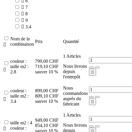

6

7

8

9

3.4
Nom de la
Prix
Quantité
combinaison

1
Articles
couleur :
799,00 CHF
Nous livrons
taille m2 :
719,10 CHF

depuis
2.8
sauver 10 %

l'entrepôt
Nous
couleur :
899,00 CHF
commandons
taille m2 :
809,10 CHF
auprès du

3.4
sauver 10 %

fabricant
1
Articles
949,00 CHF
taille m2 : 4
Nous livrons
854,10 CHF
couleur :

depuis
sauver 10 %
