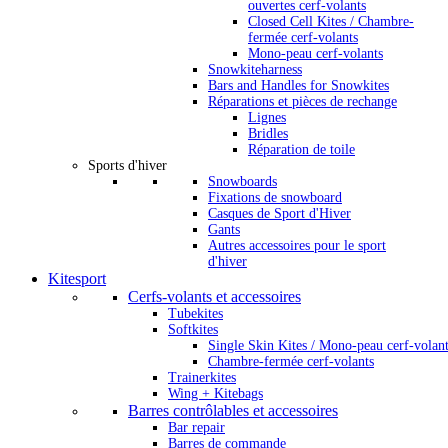
ouvertes cerf-volants
Closed Cell Kites / Chambre-
fermée cerf-volants
Mono-peau cerf-volants
Snowkiteharness
Bars and Handles for Snowkites
Réparations et pièces de rechange
Lignes
Bridles
Réparation de toile
Sports d'hiver
Snowboards
Fixations de snowboard
Casques de Sport d'Hiver
Gants
Autres accessoires pour le sport
d'hiver
Kitesport
Cerfs-volants et accessoires
Tubekites
Softkites
Single Skin Kites / Mono-peau cerf-volan
Chambre-fermée cerf-volants
Trainerkites
Wing + Kitebags
Barres contrôlables et accessoires
Bar repair
Barres de commande