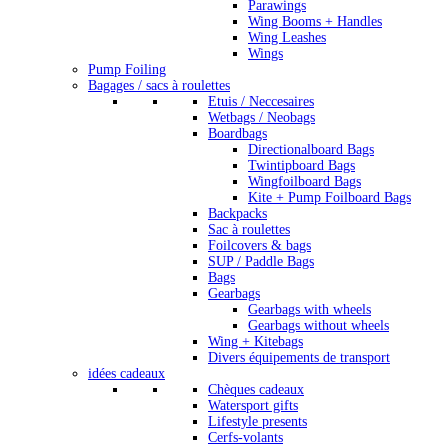
Parawings
Wing Booms + Handles
Wing Leashes
Wings
Pump Foiling
Bagages / sacs à roulettes
Etuis / Neccesaires
Wetbags / Neobags
Boardbags
Directionalboard Bags
Twintipboard Bags
Wingfoilboard Bags
Kite + Pump Foilboard Bags
Backpacks
Sac à roulettes
Foilcovers & bags
SUP / Paddle Bags
Bags
Gearbags
Gearbags with wheels
Gearbags without wheels
Wing + Kitebags
Divers équipements de transport
idées cadeaux
Chèques cadeaux
Watersport gifts
Lifestyle presents
Cerfs-volants