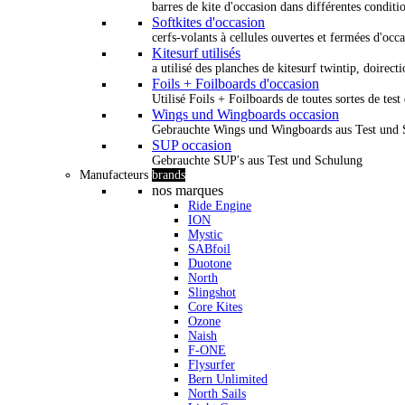
barres de kite d'occasion dans différentes conditi
Softkites d'occasion
cerfs-volants à cellules ouvertes et fermées d'occ
Kitesurf utilisés
a utilisé des planches de kitesurf twintip, doirectio
Foils + Foilboards d'occasion
Utilisé Foils + Foilboards de toutes sortes de test 
Wings und Wingboards occasion
Gebrauchte Wings und Wingboards aus Test und
SUP occasion
Gebrauchte SUP's aus Test und Schulung
Manufacteurs
brands
nos marques
Ride Engine
ION
Mystic
SABfoil
Duotone
North
Slingshot
Core Kites
Ozone
Naish
F-ONE
Flysurfer
Bern Unlimited
North Sails