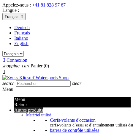
Appelez-nous :
+41 81 828 97 67
Langue :
Français

Deutsch
Français
Italiano
English

Connexion
shopping_cart
Panier
(0)

search
clear
Menu
Menu
Retour
Autres produits
Matériel utilisé
Cerfs-volants d'occasion
cerfs-volants d’essai et d’entraînement utilisés dan
barres de contrôle utilisées