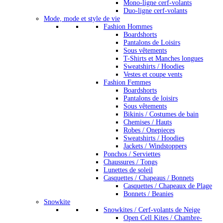
Mono-ligne cerf-volants
Duo-ligne cerf-volants
Mode, mode et style de vie
Fashion Hommes
Boardshorts
Pantalons de Loisirs
Sous vêtements
T-Shirts et Manches longues
Sweatshirts / Hoodies
Vestes et coupe vents
Fashion Femmes
Boardshorts
Pantalons de loisirs
Sous vêtements
Bikinis / Costumes de bain
Chemises / Hauts
Robes / Onepieces
Sweatshirts / Hoodies
Jackets / Windstoppers
Ponchos / Serviettes
Chaussures / Tongs
Lunettes de soleil
Casquettes / Chapeaus / Bonnets
Casquettes / Chapeaux de Plage
Bonnets / Beanies
Snowkite
Snowkites / Cerf-volants de Neige
Open Cell Kites / Chambre-