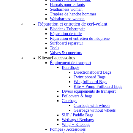
Harnais pour enfants
Seatharness woman
Trapèze de hanche hommes
Waistharness woman
Réparation et entretien de cerf-volant
Bladder / Tuberepair
Réparation de toile
Réparation et entretien du néoprène
Surfboard reparatur
Tools
Valves & conectors
Kitesurf accessoires
Équipement de transport
Boardbags
Directionalboard Bags
Twintipboard Bags
Wingfoilboard Bags
Kite + Pump Foilboard Bags
Divers équipements de transport
Foilcovers & bags
Gearbags
Gearbags with wheels
Gearbags without wheels
SUP / Paddle Bags
Wetbags / Neobags
Wing + Kitebags
Pompes / Accessoires