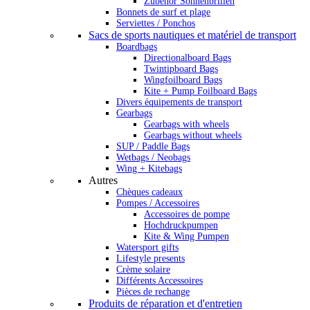
Zubehör Sonnenbrillen
Bonnets de surf et plage
Serviettes / Ponchos
Sacs de sports nautiques et matériel de transport
Boardbags
Directionalboard Bags
Twintipboard Bags
Wingfoilboard Bags
Kite + Pump Foilboard Bags
Divers équipements de transport
Gearbags
Gearbags with wheels
Gearbags without wheels
SUP / Paddle Bags
Wetbags / Neobags
Wing + Kitebags
Autres
Chèques cadeaux
Pompes / Accessoires
Accessoires de pompe
Hochdruckpumpen
Kite & Wing Pumpen
Watersport gifts
Lifestyle presents
Crème solaire
Différents Accessoires
Pièces de rechange
Produits de réparation et d'entretien