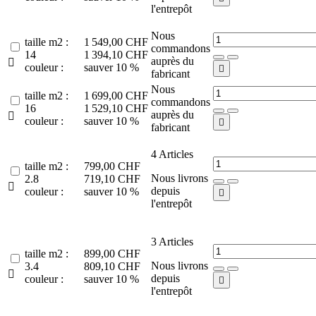
l'entrepôt
Nous
taille m2 :
1 549,00 CHF
commandons
14
1 394,10 CHF
auprès du

couleur :
sauver 10 %

fabricant
Nous
taille m2 :
1 699,00 CHF
commandons
16
1 529,10 CHF
auprès du

couleur :
sauver 10 %

fabricant
4
Articles
taille m2 :
799,00 CHF
Nous livrons
2.8
719,10 CHF

depuis
couleur :
sauver 10 %

l'entrepôt
3
Articles
taille m2 :
899,00 CHF
Nous livrons
3.4
809,10 CHF

depuis
couleur :
sauver 10 %

l'entrepôt