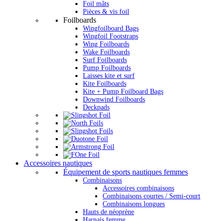
Foil mâts
Pièces & vis foil
Foilboards
Wingfoilboard Bags
Wingfoil Footstraps
Wing Foilboards
Wake Foilboards
Surf Foilboards
Pump Foilboards
Laisses kite et surf
Kite Foilboards
Kite + Pump Foilboard Bags
Downwind Foilboards
Deckpads
Accessoires nautiques
Équipement de sports nautiques femmes
Combinaisons
Accessoires combinaisons
Combinaisons courtes / Semi-court
Combinaisons longues
Hauts de néoprène
Harnais femme