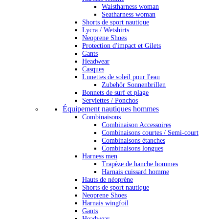
Waistharness woman
Seatharness woman
Shorts de sport nautique
Lycra / Wetshirts
Neoprene Shoes
Protection d'impact et Gilets
Gants
Headwear
Casques
Lunettes de soleil pour l'eau
Zubehör Sonnenbrillen
Bonnets de surf et plage
Serviettes / Ponchos
Équipement nautiques hommes
Combinaisons
Combinaison Accessoires
Combinaisons courtes / Semi-court
Combinaisons étanches
Combinaisons longues
Harness men
Trapèze de hanche hommes
Harnais cuissard homme
Hauts de néoprène
Shorts de sport nautique
Neoprene Shoes
Harnais wingfoil
Gants
Headwear