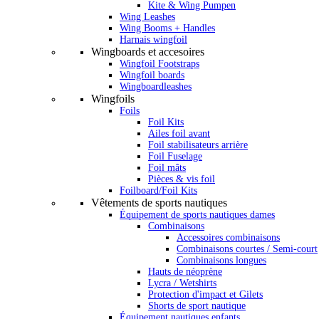
Kite & Wing Pumpen
Wing Leashes
Wing Booms + Handles
Harnais wingfoil
Wingboards et accesoires
Wingfoil Footstraps
Wingfoil boards
Wingboardleashes
Wingfoils
Foils
Foil Kits
Ailes foil avant
Foil stabilisateurs arrière
Foil Fuselage
Foil mâts
Pièces & vis foil
Foilboard/Foil Kits
Vêtements de sports nautiques
Équipement de sports nautiques dames
Combinaisons
Accessoires combinaisons
Combinaisons courtes / Semi-court
Combinaisons longues
Hauts de néoprène
Lycra / Wetshirts
Protection d'impact et Gilets
Shorts de sport nautique
Équipement nautiques enfants