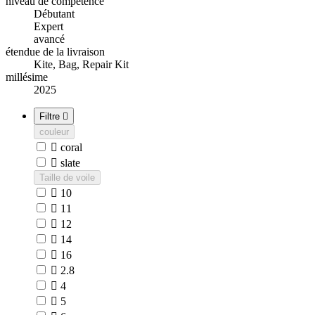
niveau de compétence
Débutant
Expert
avancé
étendue de la livraison
Kite, Bag, Repair Kit
millésime
2025
Filtre

couleur

coral

slate
Taille de voile

10

11

12

14

16

2.8

4

5