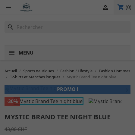
shopping_cart


(0)
search
MENU
Accueil
Sports nautiques
Fashion / Lifestyle
Fashion Hommes
T-Shirts et Manches longues
Mystic Brand Tee night blue
PROMO !


-30%
MYSTIC BRAND TEE NIGHT BLUE
43,00 CHF