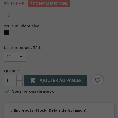
30,10 CHF
ÉCONOMISEZ 30%
TTC
couleur : night blue
night
blue
taille hommes : 52 L
Quantité

favorite_border
AJOUTER AU PANIER

Nous livrons de stock
Entrepôts (Stock, Délais de livraison)