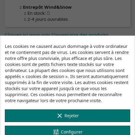
Entrepôt Wind&Snow
En stock
:
2-4 jours ouvrables
Cliquez ici pour voir l'inventaire des produits
Les cookies ne causent aucun dommage à votre ordinateur
et ne contiennent pas de virus. Les cookies servent à rendre
notre offre plus conviviale, plus efficace et plus sûre. Les
Description
Détails du produit
cookies sont de petits fichiers texte stockés sur votre
Inventaire
ordinateur. La plupart des cookies que nous utilisons sont
appelés « cookies de session ». Ils seront automatiquement
supprimés à la fin de votre visite. Les autres cookies restent
Le T-Shirt Brand est fabriqué en jersey doux, il
stockés sur votre appareil jusqu'à ce que vous les
comporte le logo Mystic imprimé sur la
supprimiez. Ces cookies nous permettent de reconnaître
poitrine et a une coupe décontractée.
votre navigateur lors de votre prochaine visite.
Man is 186cm and is wearing L, woman is 174cm
and is wearing M
clear
Rejeter
code produit : 35105.250805
tune
Configurer
Caractéristiques