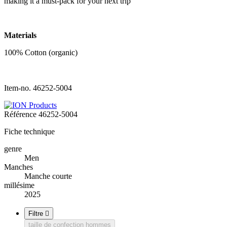
making it a must-pack for your next trip
Materials
100% Cotton (organic)
Item-no. 46252-5004
Référence
46252-5004
Fiche technique
genre
Men
Manches
Manche courte
millésime
2025
Filtre

taille de confection hommes