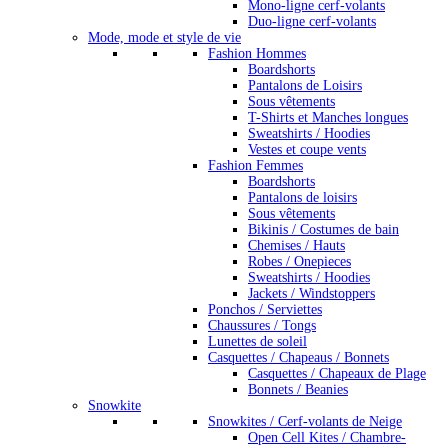
Mono-ligne cerf-volants
Duo-ligne cerf-volants
Mode, mode et style de vie
Fashion Hommes
Boardshorts
Pantalons de Loisirs
Sous vêtements
T-Shirts et Manches longues
Sweatshirts / Hoodies
Vestes et coupe vents
Fashion Femmes
Boardshorts
Pantalons de loisirs
Sous vêtements
Bikinis / Costumes de bain
Chemises / Hauts
Robes / Onepieces
Sweatshirts / Hoodies
Jackets / Windstoppers
Ponchos / Serviettes
Chaussures / Tongs
Lunettes de soleil
Casquettes / Chapeaus / Bonnets
Casquettes / Chapeaux de Plage
Bonnets / Beanies
Snowkite
Snowkites / Cerf-volants de Neige
Open Cell Kites / Chambre-