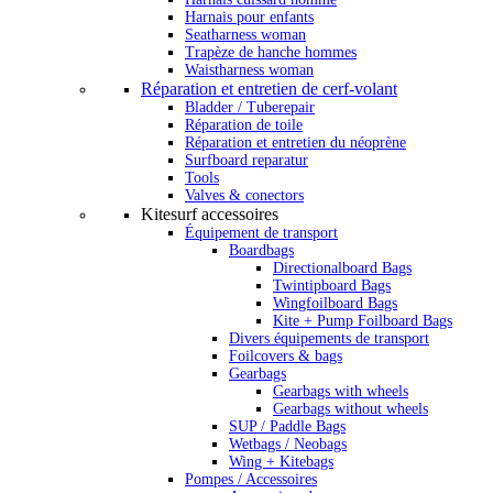
Harnais pour enfants
Seatharness woman
Trapèze de hanche hommes
Waistharness woman
Réparation et entretien de cerf-volant
Bladder / Tuberepair
Réparation de toile
Réparation et entretien du néoprène
Surfboard reparatur
Tools
Valves & conectors
Kitesurf accessoires
Équipement de transport
Boardbags
Directionalboard Bags
Twintipboard Bags
Wingfoilboard Bags
Kite + Pump Foilboard Bags
Divers équipements de transport
Foilcovers & bags
Gearbags
Gearbags with wheels
Gearbags without wheels
SUP / Paddle Bags
Wetbags / Neobags
Wing + Kitebags
Pompes / Accessoires