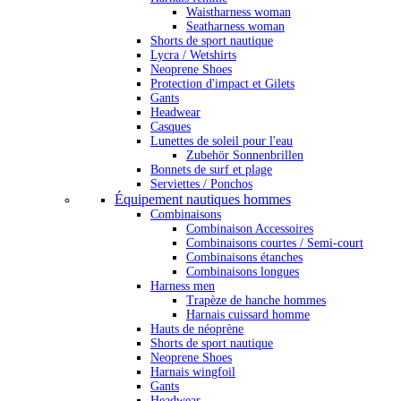
Waistharness woman
Seatharness woman
Shorts de sport nautique
Lycra / Wetshirts
Neoprene Shoes
Protection d'impact et Gilets
Gants
Headwear
Casques
Lunettes de soleil pour l'eau
Zubehör Sonnenbrillen
Bonnets de surf et plage
Serviettes / Ponchos
Équipement nautiques hommes
Combinaisons
Combinaison Accessoires
Combinaisons courtes / Semi-court
Combinaisons étanches
Combinaisons longues
Harness men
Trapèze de hanche hommes
Harnais cuissard homme
Hauts de néoprène
Shorts de sport nautique
Neoprene Shoes
Harnais wingfoil
Gants
Headwear