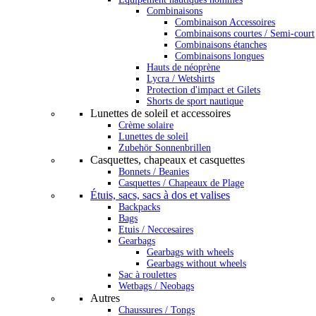
Combinaisons
Combinaison Accessoires
Combinaisons courtes / Semi-court
Combinaisons étanches
Combinaisons longues
Hauts de néoprène
Lycra / Wetshirts
Protection d'impact et Gilets
Shorts de sport nautique
Lunettes de soleil et accessoires
Crème solaire
Lunettes de soleil
Zubehör Sonnenbrillen
Casquettes, chapeaux et casquettes
Bonnets / Beanies
Casquettes / Chapeaux de Plage
Étuis, sacs, sacs à dos et valises
Backpacks
Bags
Etuis / Neccesaires
Gearbags
Gearbags with wheels
Gearbags without wheels
Sac à roulettes
Wetbags / Neobags
Autres
Chaussures / Tongs