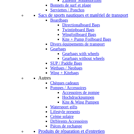
Zubehör Sonnenbrillen
Bonnets de surf et plage
Serviettes / Ponchos
Sacs de sports nautiques et matériel de transport
Boardbags
Directionalboard Bags
Twintipboard Bags
Wingfoilboard Bags
Kite + Pump Foilboard Bags
Divers équipements de transport
Gearbags
Gearbags with wheels
Gearbags without wheels
SUP / Paddle Bags
Wetbags / Neobags
Wing + Kitebags
Autres
Chèques cadeaux
Pompes / Accessoires
Accessoires de pompe
Hochdruckpumpen
Kite & Wing Pumpen
Watersport gifts
Lifestyle presents
Crème solaire
Différents Accessoires
Pièces de rechange
Produits de réparation et d'entretien