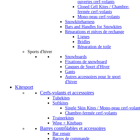
ouvertes cerf-volants
Closed Cell Kites / Chambre-
fermée cerf-volants
Mono-peau cerf-volants
Snowkiteharness
Bars and Handles for Snowkites
Réparations et pièces de rechange
Lignes
Bridles
Réparation de toile
Sports d'hiver
Snowboards
Fixations de snowboard
Casques de Sport d'Hiver
Gants
Autres accessoires pour le sport
d'hiver
Kitesport
Cerfs-volants et accessoires
Tubekites
Softkites
Single Skin Kites / Mono-peau cerf-volan
Chambre-fermée cerf-volants
Trainerkites
Wing + Kitebags
Barres contrôlables et accessoires
Bar repair
Barres de commande