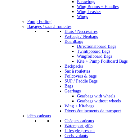
Parawings
Wing Booms + Handles
Wing Leashes
Wings
Pump Foiling
Bagages / sacs à roulettes
Etuis / Neccesaires
Wetbags / Neobags
Boardbags
Directionalboard Bags
Twintipboard Bags
Wingfoilboard Bags
Kite + Pump Foilboard Bags
Backpacks
Sac à roulettes
Foilcovers & bags
SUP / Paddle Bags
Bags
Gearbags
Gearbags with wheels
Gearbags without wheels
Wing + Kitebags
Divers équipements de transport
idées cadeaux
Chèques cadeaux
Watersport gifts
Lifestyle presents
Cerfs-volants