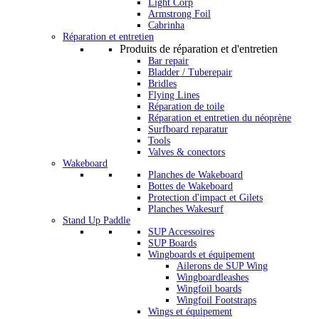
Light Corp
Armstrong Foil
Cabrinha
Réparation et entretien
Produits de réparation et d'entretien
Bar repair
Bladder / Tuberepair
Bridles
Flying Lines
Réparation de toile
Réparation et entretien du néoprène
Surfboard reparatur
Tools
Valves & conectors
Wakeboard
Planches de Wakeboard
Bottes de Wakeboard
Protection d'impact et Gilets
Planches Wakesurf
Stand Up Paddle
SUP Accessoires
SUP Boards
Wingboards et équipement
Ailerons de SUP Wing
Wingboardleashes
Wingfoil boards
Wingfoil Footstraps
Wings et équipement