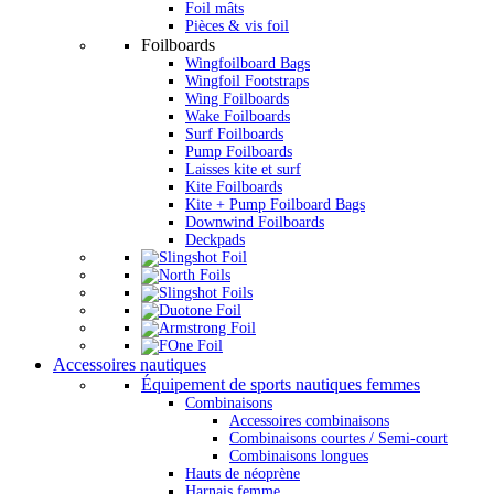
Foil mâts
Pièces & vis foil
Foilboards
Wingfoilboard Bags
Wingfoil Footstraps
Wing Foilboards
Wake Foilboards
Surf Foilboards
Pump Foilboards
Laisses kite et surf
Kite Foilboards
Kite + Pump Foilboard Bags
Downwind Foilboards
Deckpads
Accessoires nautiques
Équipement de sports nautiques femmes
Combinaisons
Accessoires combinaisons
Combinaisons courtes / Semi-court
Combinaisons longues
Hauts de néoprène
Harnais femme