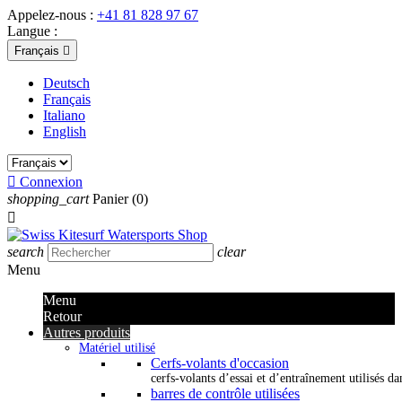
Appelez-nous :
+41 81 828 97 67
Langue :
Français

Deutsch
Français
Italiano
English

Connexion
shopping_cart
Panier
(0)

search
clear
Menu
Menu
Retour
Autres produits
Matériel utilisé
Cerfs-volants d'occasion
cerfs-volants d’essai et d’entraînement utilisés dan
barres de contrôle utilisées