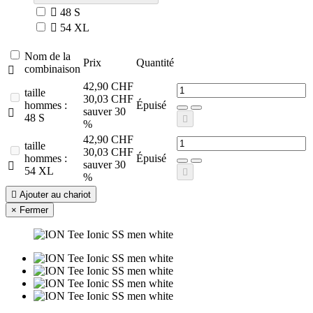

48 S

54 XL
Nom de la
Prix
Quantité
combinaison

42,90 CHF
taille
30,03 CHF
hommes :
Épuisé
sauver 30

48 S

%
42,90 CHF
taille
30,03 CHF
hommes :
Épuisé
sauver 30

54 XL

%

Ajouter au chariot
×
Fermer