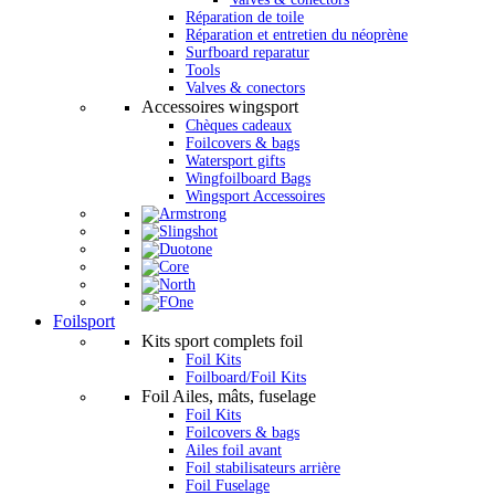
Réparation de toile
Réparation et entretien du néoprène
Surfboard reparatur
Tools
Valves & conectors
Accessoires wingsport
Chèques cadeaux
Foilcovers & bags
Watersport gifts
Wingfoilboard Bags
Wingsport Accessoires
Foilsport
Kits sport complets foil
Foil Kits
Foilboard/Foil Kits
Foil Ailes, mâts, fuselage
Foil Kits
Foilcovers & bags
Ailes foil avant
Foil stabilisateurs arrière
Foil Fuselage