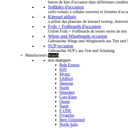
barres de kite d'occasion dans différentes conditi
Softkites d'occasion
cerfs-volants à cellules ouvertes et fermées d'occ
Kitesurf utilisés
a utilisé des planches de kitesurf twintip, doirectio
Foils + Foilboards d'occasion
Utilisé Foils + Foilboards de toutes sortes de test 
Wings und Wingboards occasion
Gebrauchte Wings und Wingboards aus Test und
SUP occasion
Gebrauchte SUP's aus Test und Schulung
Manufacteurs
brands
nos marques
Ride Engine
ION
Mystic
SABfoil
Duotone
North
Slingshot
Core Kites
Ozone
Naish
F-ONE
Flysurfer
Bern Unlimited
North Sails