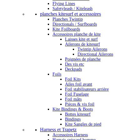
Flying Lines
Safetyleash / Kiteleash
planches kitesurf et accessoires
Planches Twintip
Directionals / Surfboards
Kite Foilboards
Accessoires planche de kite
Laisses kite et surf
Ailerons de kitesurf
Twintip Ailerons
Directional Ailerons
Poignées de planche
Des vis etc
Deckpads
Foils
Foil Kits
Ailes foil avant
Foil stabilisateurs arrière
Foil Fuselage
Foil mâts
Pièces & vis foil
Kite Bindings & Boots
Bottes kitesurf
Bindings
Kite Sangles de pied
Harness et Trapetz
Accessoires Harness
Harnais cuissard homme