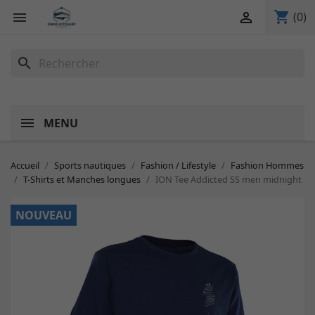
shopping_cart


(0)
search
MENU
Accueil
Sports nautiques
Fashion / Lifestyle
Fashion Hommes
T-Shirts et Manches longues
ION Tee Addicted SS men midnight
NOUVEAU