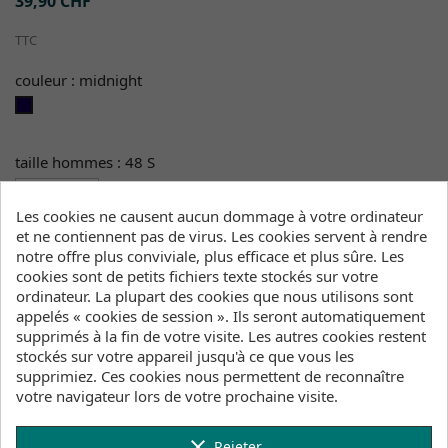
39,90 CHF
TTC
couleur : midnight
midnight
taille hommes : 48 S
Les cookies ne causent aucun dommage à votre ordinateur
et ne contiennent pas de virus. Les cookies servent à rendre
Quantité
notre offre plus conviviale, plus efficace et plus sûre. Les
cookies sont de petits fichiers texte stockés sur votre

favorite_border
AJOUTER AU PANIER
ordinateur. La plupart des cookies que nous utilisons sont
appelés « cookies de session ». Ils seront automatiquement

Nous livrons de stock
supprimés à la fin de votre visite. Les autres cookies restent
stockés sur votre appareil jusqu'à ce que vous les
supprimiez. Ces cookies nous permettent de reconnaître
votre navigateur lors de votre prochaine visite.
Entrepôts (Stock, Délais de livraison)
clear
Rejeter