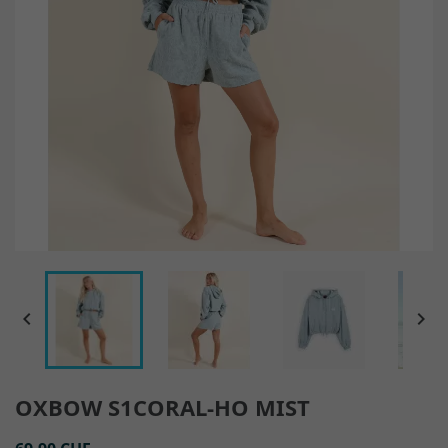


OXBOW S1CORAL-HO MIST