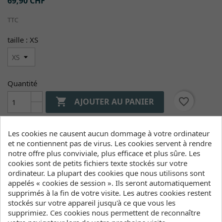
69,90 CHF
TTC
taille : XS
Quantité

favorite_border
AJOUTER AU PANIER

Nous livrons de stock
Les cookies ne causent aucun dommage à votre ordinateur
et ne contiennent pas de virus. Les cookies servent à rendre
notre offre plus conviviale, plus efficace et plus sûre. Les
Entrepôts (Stock, Délais de livraison)
cookies sont de petits fichiers texte stockés sur votre
ordinateur. La plupart des cookies que nous utilisons sont
appelés « cookies de session ». Ils seront automatiquement
Entrepôt Wind&Snow
supprimés à la fin de votre visite. Les autres cookies restent
En stock
:
stockés sur votre appareil jusqu'à ce que vous les
2-4 jours ouvrables
supprimiez. Ces cookies nous permettent de reconnaître