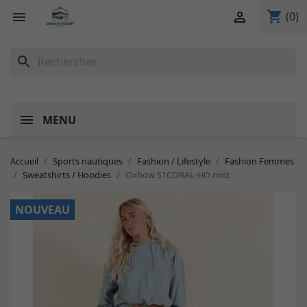
shopping_cart


(0)
search
MENU
Accueil
Sports nautiques
Fashion / Lifestyle
Fashion Femmes
Sweatshirts / Hoodies
Oxbow S1CORAL-HO mist
NOUVEAU