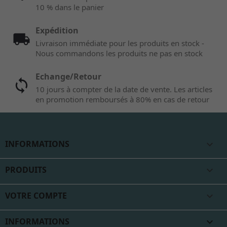
10 % dans le panier
Expédition
Livraison immédiate pour les produits en stock -
Nous commandons les produits ne pas en stock
Echange/Retour
10 jours à compter de la date de vente. Les articles
en promotion remboursés à 80% en cas de retour
INFORMATIONS

PRODUITS

VOTRE COMPTE

INFORMATIONS
keyboard_arrow_down