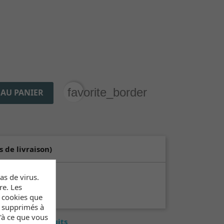
favorite_border
 AU PANIER
s de livraison)
s de virus.
re. Les
s
s cookies que
t supprimés à
u'à ce que vous
ntaire des produits