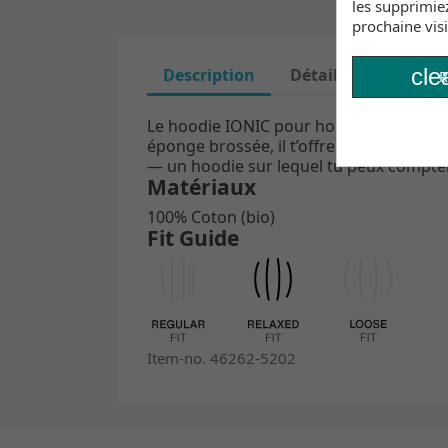
les supprimie
prochaine visi
cle
Description
Détails du produit
R
Le hoodie IONIC pour homme est un cla
éponge brossée, il t’offre un confort na
— un hoodie sur lequel tu peux compter
Matériaux
100% Coton (bio)
Fit Guide
Item-no. 46262-5202