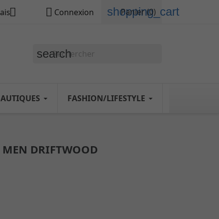
shopping_cart


Panier
(0)
ais
Connexion
search
NAUTIQUES
FASHION/LIFESTYLE
C MEN DRIFTWOOD