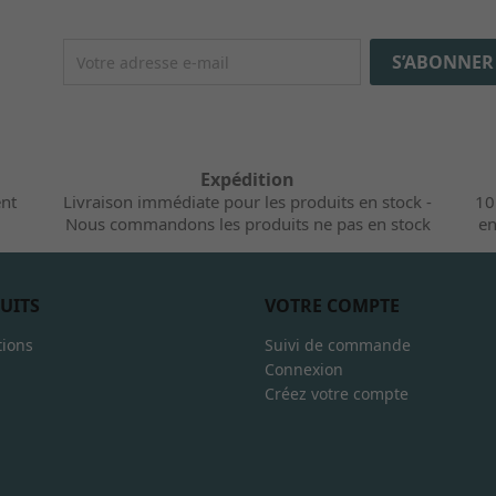
Expédition
ent
Livraison immédiate pour les produits en stock -
10
Nous commandons les produits ne pas en stock
en
UITS
VOTRE COMPTE
ions
Suivi de commande
Connexion
Créez votre compte