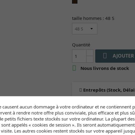
driftwood
taille hommes : 48 S
Quantité

AJOUTER

Nous livrons de stock
Entrepôts (Stock, Délai
Duotone Suisse
e causent aucun dommage à votre ordinateur et ne contiennent pa
En stock
:
rvent à rendre notre offre plus conviviale, plus efficace et plus sû
2-5 jours ouvrable
e petits fichiers texte stockés sur votre ordinateur. La plupart de
s sont appelés « cookies de session ». Ils seront automatiquemen
e visite. Les autres cookies restent stockés sur votre appareil jusq
Cliquez ici pour voir l'inve