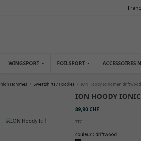
Franç
WINGSPORT
FOILSPORT
ACCESSOIRES 
shion Hommes
Sweatshirts / Hoodies
ION Hoody Ionic men driftwood
ION HOODY IONI
89,90 CHF

TTC
couleur : driftwood