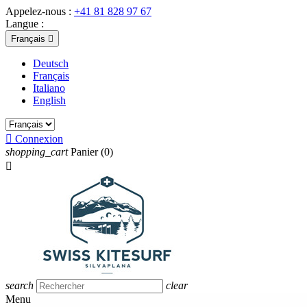
Appelez-nous :
+41 81 828 97 67
Langue :
Français

Deutsch
Français
Italiano
English

Connexion
shopping_cart
Panier
(0)

search
clear
Menu