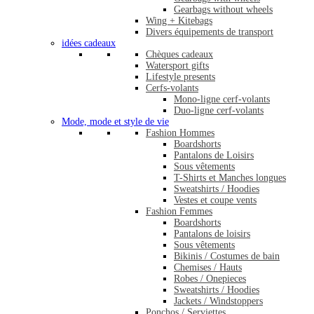
Gearbags without wheels
Wing + Kitebags
Divers équipements de transport
idées cadeaux
Chèques cadeaux
Watersport gifts
Lifestyle presents
Cerfs-volants
Mono-ligne cerf-volants
Duo-ligne cerf-volants
Mode, mode et style de vie
Fashion Hommes
Boardshorts
Pantalons de Loisirs
Sous vêtements
T-Shirts et Manches longues
Sweatshirts / Hoodies
Vestes et coupe vents
Fashion Femmes
Boardshorts
Pantalons de loisirs
Sous vêtements
Bikinis / Costumes de bain
Chemises / Hauts
Robes / Onepieces
Sweatshirts / Hoodies
Jackets / Windstoppers
Ponchos / Serviettes