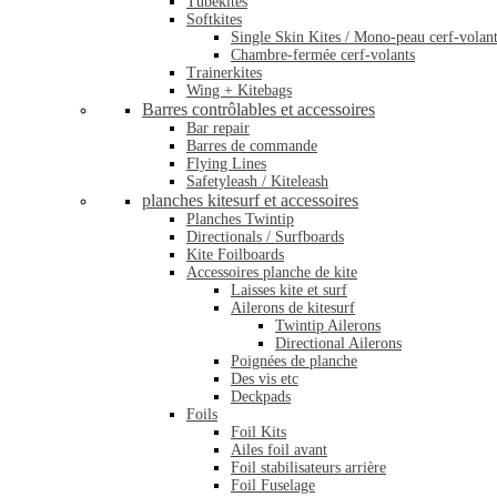
Tubekites
Softkites
Single Skin Kites / Mono-peau cerf-volan
Chambre-fermée cerf-volants
Trainerkites
Wing + Kitebags
Barres contrôlables et accessoires
Bar repair
Barres de commande
Flying Lines
Safetyleash / Kiteleash
planches kitesurf et accessoires
Planches Twintip
Directionals / Surfboards
Kite Foilboards
Accessoires planche de kite
Laisses kite et surf
Ailerons de kitesurf
Twintip Ailerons
Directional Ailerons
Poignées de planche
Des vis etc
Deckpads
Foils
Foil Kits
Ailes foil avant
Foil stabilisateurs arrière
Foil Fuselage