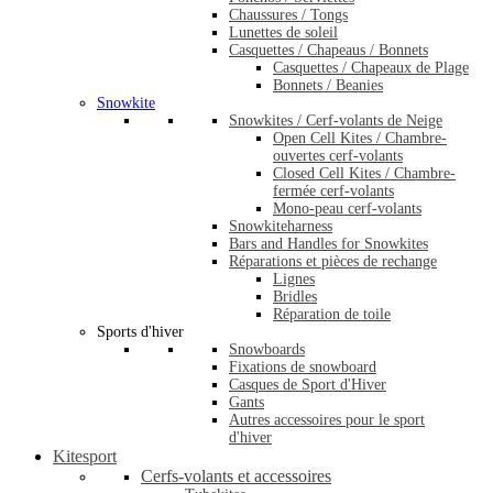
Chaussures / Tongs
Lunettes de soleil
Casquettes / Chapeaus / Bonnets
Casquettes / Chapeaux de Plage
Bonnets / Beanies
Snowkite
Snowkites / Cerf-volants de Neige
Open Cell Kites / Chambre-
ouvertes cerf-volants
Closed Cell Kites / Chambre-
fermée cerf-volants
Mono-peau cerf-volants
Snowkiteharness
Bars and Handles for Snowkites
Réparations et pièces de rechange
Lignes
Bridles
Réparation de toile
Sports d'hiver
Snowboards
Fixations de snowboard
Casques de Sport d'Hiver
Gants
Autres accessoires pour le sport
d'hiver
Kitesport
Cerfs-volants et accessoires