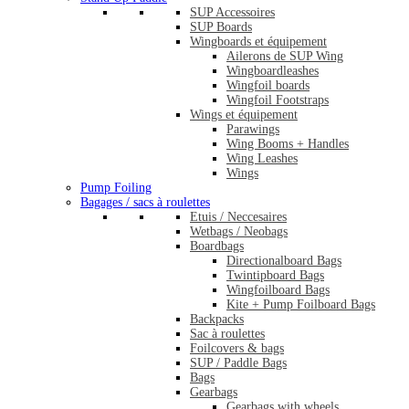
SUP Accessoires
SUP Boards
Wingboards et équipement
Ailerons de SUP Wing
Wingboardleashes
Wingfoil boards
Wingfoil Footstraps
Wings et équipement
Parawings
Wing Booms + Handles
Wing Leashes
Wings
Pump Foiling
Bagages / sacs à roulettes
Etuis / Neccesaires
Wetbags / Neobags
Boardbags
Directionalboard Bags
Twintipboard Bags
Wingfoilboard Bags
Kite + Pump Foilboard Bags
Backpacks
Sac à roulettes
Foilcovers & bags
SUP / Paddle Bags
Bags
Gearbags
Gearbags with wheels