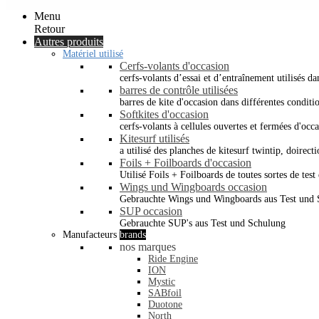
Menu
Retour
Autres produits
Matériel utilisé
Cerfs-volants d'occasion
cerfs-volants d’essai et d’entraînement utilisés dan
barres de contrôle utilisées
barres de kite d'occasion dans différentes conditi
Softkites d'occasion
cerfs-volants à cellules ouvertes et fermées d'occ
Kitesurf utilisés
a utilisé des planches de kitesurf twintip, doirectio
Foils + Foilboards d'occasion
Utilisé Foils + Foilboards de toutes sortes de test 
Wings und Wingboards occasion
Gebrauchte Wings und Wingboards aus Test und
SUP occasion
Gebrauchte SUP's aus Test und Schulung
Manufacteurs
brands
nos marques
Ride Engine
ION
Mystic
SABfoil
Duotone
North