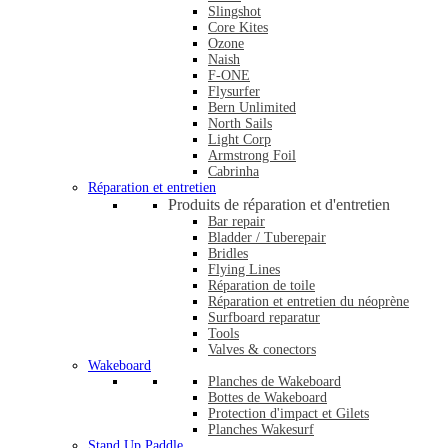
Slingshot
Core Kites
Ozone
Naish
F-ONE
Flysurfer
Bern Unlimited
North Sails
Light Corp
Armstrong Foil
Cabrinha
Réparation et entretien
Produits de réparation et d'entretien
Bar repair
Bladder / Tuberepair
Bridles
Flying Lines
Réparation de toile
Réparation et entretien du néoprène
Surfboard reparatur
Tools
Valves & conectors
Wakeboard
Planches de Wakeboard
Bottes de Wakeboard
Protection d'impact et Gilets
Planches Wakesurf
Stand Up Paddle