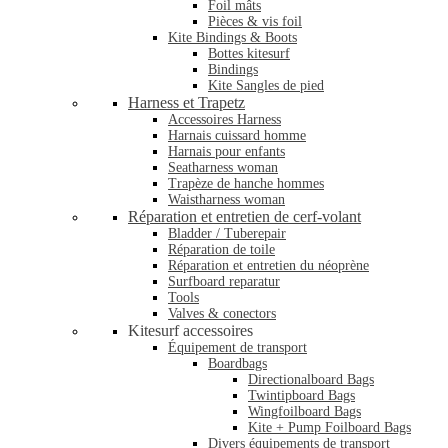
Foil mâts
Pièces & vis foil
Kite Bindings & Boots
Bottes kitesurf
Bindings
Kite Sangles de pied
Harness et Trapetz
Accessoires Harness
Harnais cuissard homme
Harnais pour enfants
Seatharness woman
Trapèze de hanche hommes
Waistharness woman
Réparation et entretien de cerf-volant
Bladder / Tuberepair
Réparation de toile
Réparation et entretien du néoprène
Surfboard reparatur
Tools
Valves & conectors
Kitesurf accessoires
Équipement de transport
Boardbags
Directionalboard Bags
Twintipboard Bags
Wingfoilboard Bags
Kite + Pump Foilboard Bags
Divers équipements de transport