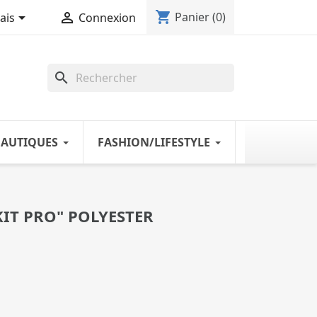
shopping_cart


Panier
(0)
ais
Connexion
search
NAUTIQUES
FASHION/LIFESTYLE
KIT PRO" POLYESTER