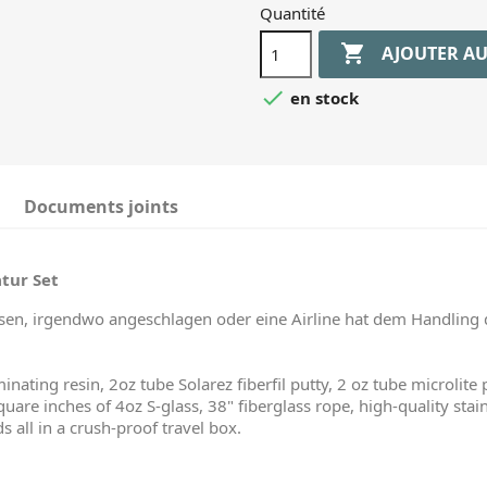
Quantité

AJOUTER AU

en stock
Documents joints
atur Set
elassen, irgendwo angeschlagen oder eine Airline hat dem Handling 
minating resin, 2oz tube Solarez fiberfil putty, 2 oz tube microlit
quare inches of 4oz S-glass, 38" fiberglass rope, high-quality stain
s all in a crush-proof travel box.