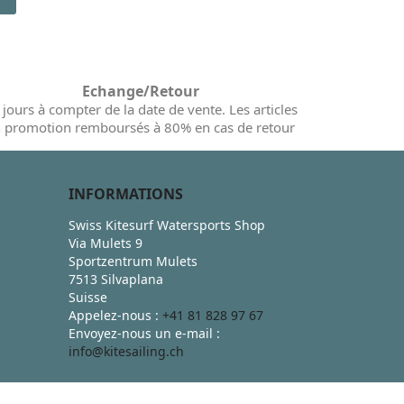
Echange/Retour
 jours à compter de la date de vente. Les articles
 promotion remboursés à 80% en cas de retour
INFORMATIONS
Swiss Kitesurf Watersports Shop
Via Mulets 9
Sportzentrum Mulets
7513 Silvaplana
Suisse
Appelez-nous :
+41 81 828 97 67
Envoyez-nous un e-mail :
info@kitesailing.ch