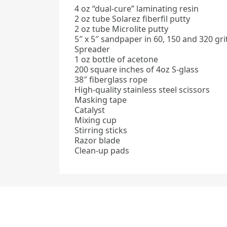
4 oz “dual-cure” laminating resin
2 oz tube Solarez fiberfil putty
2 oz tube Microlite putty
5″ x 5″ sandpaper in 60, 150 and 320 gri
Spreader
1 oz bottle of acetone
200 square inches of 4oz S-glass
38″ fiberglass rope
High-quality stainless steel scissors
Masking tape
Catalyst
Mixing cup
Stirring sticks
Razor blade
Clean-up pads