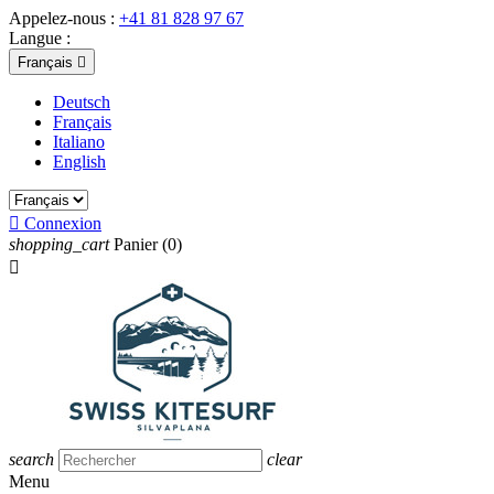
Appelez-nous :
+41 81 828 97 67
Langue :
Français

Deutsch
Français
Italiano
English

Connexion
shopping_cart
Panier
(0)

search
clear
Menu