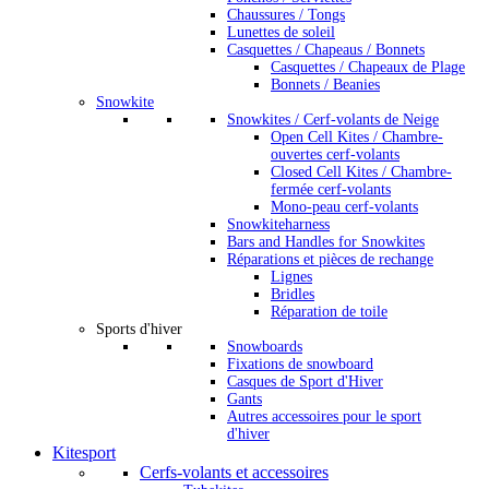
Chaussures / Tongs
Lunettes de soleil
Casquettes / Chapeaus / Bonnets
Casquettes / Chapeaux de Plage
Bonnets / Beanies
Snowkite
Snowkites / Cerf-volants de Neige
Open Cell Kites / Chambre-
ouvertes cerf-volants
Closed Cell Kites / Chambre-
fermée cerf-volants
Mono-peau cerf-volants
Snowkiteharness
Bars and Handles for Snowkites
Réparations et pièces de rechange
Lignes
Bridles
Réparation de toile
Sports d'hiver
Snowboards
Fixations de snowboard
Casques de Sport d'Hiver
Gants
Autres accessoires pour le sport
d'hiver
Kitesport
Cerfs-volants et accessoires