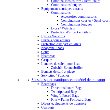
Combinaisons courtes / Semi-court
Combinaisons longues
Équipement nautiques enfants
Combinaisons
Accessoires combinaisons
Combinaisons courtes / Semi-court
Combinaisons longues
Lycra / Wetshirts
Protection d'impact et Gilets
Lycra / Wetshirts
Harnais pour enfants
Protection d'impact et Gilets
Neoprene Shoes
Gants
Headwear
Casques
Lunettes de soleil pour l'eau
Zubehör Sonnenbrillen
Bonnets de surf et plage
Serviettes / Ponchos
Sacs de sports nautiques et matériel de transport
Boardbags
Directionalboard Bags
Twintipboard Bags
Wingfoilboard Bags
Kite + Pump Foilboard Bags
Divers équipements de transport
Gearbags