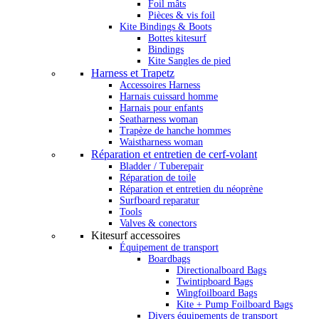
Foil mâts
Pièces & vis foil
Kite Bindings & Boots
Bottes kitesurf
Bindings
Kite Sangles de pied
Harness et Trapetz
Accessoires Harness
Harnais cuissard homme
Harnais pour enfants
Seatharness woman
Trapèze de hanche hommes
Waistharness woman
Réparation et entretien de cerf-volant
Bladder / Tuberepair
Réparation de toile
Réparation et entretien du néoprène
Surfboard reparatur
Tools
Valves & conectors
Kitesurf accessoires
Équipement de transport
Boardbags
Directionalboard Bags
Twintipboard Bags
Wingfoilboard Bags
Kite + Pump Foilboard Bags
Divers équipements de transport