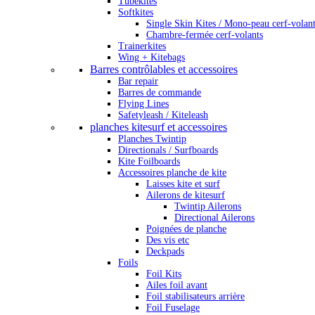
Tubekites
Softkites
Single Skin Kites / Mono-peau cerf-volan
Chambre-fermée cerf-volants
Trainerkites
Wing + Kitebags
Barres contrôlables et accessoires
Bar repair
Barres de commande
Flying Lines
Safetyleash / Kiteleash
planches kitesurf et accessoires
Planches Twintip
Directionals / Surfboards
Kite Foilboards
Accessoires planche de kite
Laisses kite et surf
Ailerons de kitesurf
Twintip Ailerons
Directional Ailerons
Poignées de planche
Des vis etc
Deckpads
Foils
Foil Kits
Ailes foil avant
Foil stabilisateurs arrière
Foil Fuselage