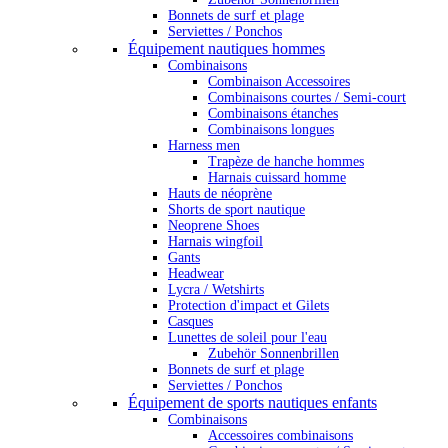
Bonnets de surf et plage
Serviettes / Ponchos
Équipement nautiques hommes
Combinaisons
Combinaison Accessoires
Combinaisons courtes / Semi-court
Combinaisons étanches
Combinaisons longues
Harness men
Trapèze de hanche hommes
Harnais cuissard homme
Hauts de néoprène
Shorts de sport nautique
Neoprene Shoes
Harnais wingfoil
Gants
Headwear
Lycra / Wetshirts
Protection d'impact et Gilets
Casques
Lunettes de soleil pour l'eau
Zubehör Sonnenbrillen
Bonnets de surf et plage
Serviettes / Ponchos
Équipement de sports nautiques enfants
Combinaisons
Accessoires combinaisons