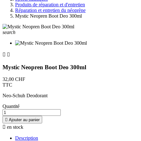
Produits de réparation et d'entretien
Réparation et entretien du néoprène
Mystic Neopren Boot Deo 300ml
search


Mystic Neopren Boot Deo 300ml
32,00 CHF
TTC
Neo-Schuh Deodorant
Quantité

Ajouter au panier

en stock
Description