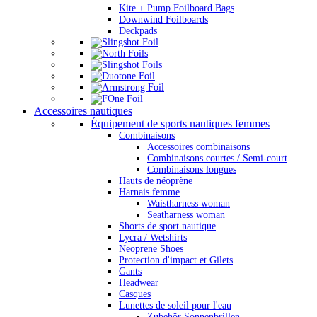
Kite + Pump Foilboard Bags
Downwind Foilboards
Deckpads
Accessoires nautiques
Équipement de sports nautiques femmes
Combinaisons
Accessoires combinaisons
Combinaisons courtes / Semi-court
Combinaisons longues
Hauts de néoprène
Harnais femme
Waistharness woman
Seatharness woman
Shorts de sport nautique
Lycra / Wetshirts
Neoprene Shoes
Protection d'impact et Gilets
Gants
Headwear
Casques
Lunettes de soleil pour l'eau
Zubehör Sonnenbrillen