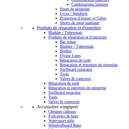
Combinaisons longues
Hauts de néoprène
Lycra / Wetshirts
Protection d'impact et Gilets
Shorts de sport nautique
Produits de réparation et d'entretien
Bladder / Tuberepair
Produits de réparation et d'entretien
Bar repair
Bladder / Tuberepair
Bridles
Flying Lines
Réparation de toile
Réparation et entretien du néoprène
Surfboard reparatur
Tools
Valves & conectors
Réparation de toile
Réparation et entretien du néoprène
Surfboard reparatur
Tools
Valves & conectors
Accessoires wingsport
Chèques cadeaux
Foilcovers & bags
Watersport gifts
Wingfoilboard Bags