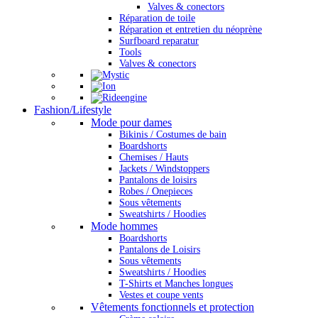
Valves & conectors
Réparation de toile
Réparation et entretien du néoprène
Surfboard reparatur
Tools
Valves & conectors
Fashion/Lifestyle
Mode pour dames
Bikinis / Costumes de bain
Boardshorts
Chemises / Hauts
Jackets / Windstoppers
Pantalons de loisirs
Robes / Onepieces
Sous vêtements
Sweatshirts / Hoodies
Mode hommes
Boardshorts
Pantalons de Loisirs
Sous vêtements
Sweatshirts / Hoodies
T-Shirts et Manches longues
Vestes et coupe vents
Vêtements fonctionnels et protection