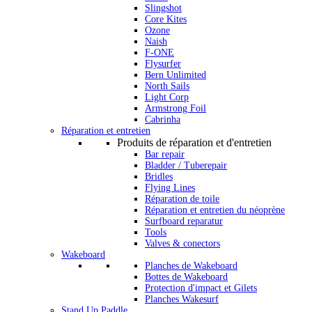
Slingshot
Core Kites
Ozone
Naish
F-ONE
Flysurfer
Bern Unlimited
North Sails
Light Corp
Armstrong Foil
Cabrinha
Réparation et entretien
Produits de réparation et d'entretien
Bar repair
Bladder / Tuberepair
Bridles
Flying Lines
Réparation de toile
Réparation et entretien du néoprène
Surfboard reparatur
Tools
Valves & conectors
Wakeboard
Planches de Wakeboard
Bottes de Wakeboard
Protection d'impact et Gilets
Planches Wakesurf
Stand Up Paddle