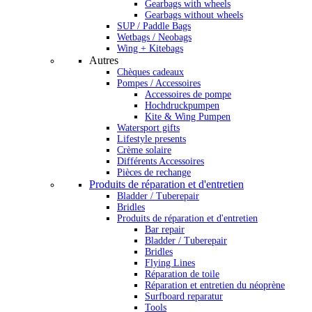
Gearbags with wheels
Gearbags without wheels
SUP / Paddle Bags
Wetbags / Neobags
Wing + Kitebags
Autres
Chèques cadeaux
Pompes / Accessoires
Accessoires de pompe
Hochdruckpumpen
Kite & Wing Pumpen
Watersport gifts
Lifestyle presents
Crème solaire
Différents Accessoires
Pièces de rechange
Produits de réparation et d'entretien
Bladder / Tuberepair
Bridles
Produits de réparation et d'entretien
Bar repair
Bladder / Tuberepair
Bridles
Flying Lines
Réparation de toile
Réparation et entretien du néoprène
Surfboard reparatur
Tools