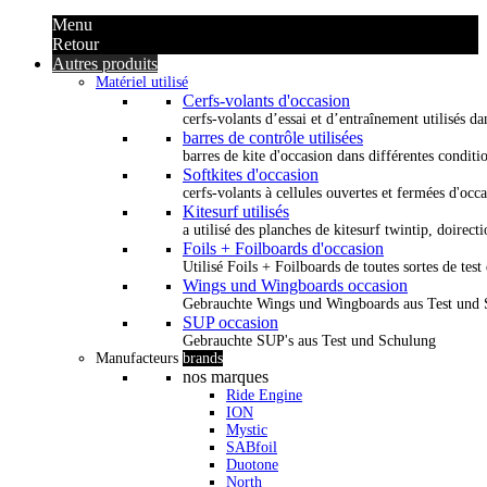
Menu
Retour
Autres produits
Matériel utilisé
Cerfs-volants d'occasion
cerfs-volants d’essai et d’entraînement utilisés dan
barres de contrôle utilisées
barres de kite d'occasion dans différentes conditi
Softkites d'occasion
cerfs-volants à cellules ouvertes et fermées d'occ
Kitesurf utilisés
a utilisé des planches de kitesurf twintip, doirectio
Foils + Foilboards d'occasion
Utilisé Foils + Foilboards de toutes sortes de test 
Wings und Wingboards occasion
Gebrauchte Wings und Wingboards aus Test und
SUP occasion
Gebrauchte SUP's aus Test und Schulung
Manufacteurs
brands
nos marques
Ride Engine
ION
Mystic
SABfoil
Duotone
North