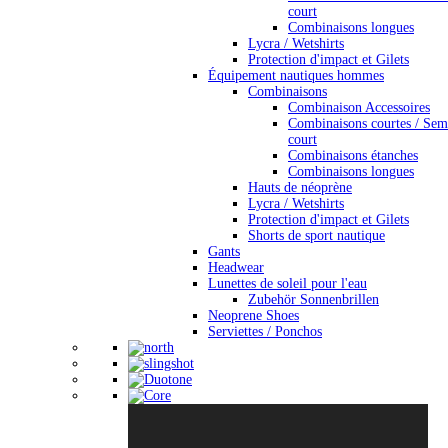
court
Combinaisons longues
Lycra / Wetshirts
Protection d'impact et Gilets
Équipement nautiques hommes
Combinaisons
Combinaison Accessoires
Combinaisons courtes / Sem
court
Combinaisons étanches
Combinaisons longues
Hauts de néoprène
Lycra / Wetshirts
Protection d'impact et Gilets
Shorts de sport nautique
Gants
Headwear
Lunettes de soleil pour l'eau
Zubehör Sonnenbrillen
Neoprene Shoes
Serviettes / Ponchos