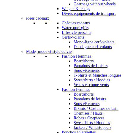
Gearbags without wheels
Wing + Kitebags
Divers équipements de transport
idées cadeaux
Chèques cadeaux
Watersport gifts
Lifestyle presents
Cerfs-volants
Mono-ligne cerf-volants
Duo-ligne cerf-volants
Mode, mode et style de vie
Fashion Hommes
Boardshorts
Pantalons de Loisirs
Sous vêtements
T-Shirts et Manches longues
Sweatshirts / Hoodies
Vestes et coupe vents
Fashion Femmes
Boardshorts
Pantalons de loisirs
Sous vêtements
Bikinis / Costumes de bain
Chemises / Hauts
Robes / Onepieces
Sweatshirts / Hoodies
Jackets / Windstoppers
Ponchos / Serviettes