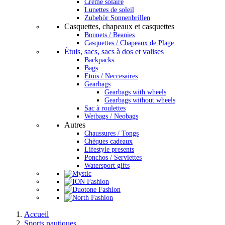
Crème solaire
Lunettes de soleil
Zubehör Sonnenbrillen
Casquettes, chapeaux et casquettes
Bonnets / Beanies
Casquettes / Chapeaux de Plage
Étuis, sacs, sacs à dos et valises
Backpacks
Bags
Etuis / Neccesaires
Gearbags
Gearbags with wheels
Gearbags without wheels
Sac à roulettes
Wetbags / Neobags
Autres
Chaussures / Tongs
Chèques cadeaux
Lifestyle presents
Ponchos / Serviettes
Watersport gifts
Accueil
Sports nautiques