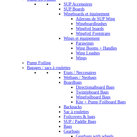
SUP Accessoires
SUP Boards
Wingboards et équipement
Ailerons de SUP Wing
Wingboardleashes
Wingfoil boards
Wingfoil Footstraps
Wings et équipement
Parawings
Wing Booms + Handles
Wing Leashes
Wings
Pump Foiling
Bagages / sacs à roulettes
Etuis / Neccesaires
Wetbags / Neobags
Boardbags
Directionalboard Bags
Twintipboard Bags
Wingfoilboard Bags
Kite + Pump Foilboard Bags
Backpacks
Sac à roulettes
Foilcovers & bags
SUP / Paddle Bags
Bags
Gearbags
Gearbags with wheels