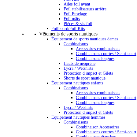
Ailes foil avant
Foil stabilisateurs arrière
Foil Fuselage
Foil mâts
Pièces & vis foil
Foilboard/Foil Kits
Vêtements de sports nautiques
Équipement de sports nautiques dames
Combinaisons
Accessoires combinaisons
Combinaisons courtes / Semi-court
Combinaisons longues
Hauts de néoprène
Lycra / Wetshirts
Protection d'impact et Gilets
Shorts de sport nautique
Équipement nautiques enfants
Combinaisons
Accessoires combinaisons
Combinaisons courtes / Semi-court
Combinaisons longues
Lycra / Wetshirts
Protection d'impact et Gilets
Équipement nautiques hommes
Combinaisons
Combinaison Accessoires
Combinaisons courtes / Semi-court
Combinaisons étanches