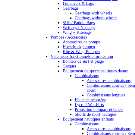
Foilcovers & bags
Gearbags
Gearbags with wheels
Gearbags without wheels
SUP / Paddle Bags
Wetbags / Neobags
Wing + Kitebags
Pompes / Accessoires
Accessoires de pompe
Hochdruckpumpen
Kite & Wing Pumpen
Vêtements fonctionnels et protection
Bonnets de surf et plage
Casques
Équipement de sports nautiques dames
Combinaisons
Accessoires combinaisons
Combinaisons courtes / Sem
court
Combinaisons longues
Hauts de néoprène
Lycra / Wetshirts
Protection d'impact et Gilets
Shorts de sport nautique
Équipement nautiques enfants
Combinaisons
Accessoires combinaisons
Combinaisons courtes / Sem