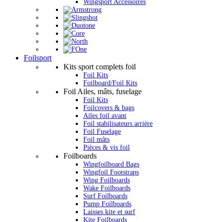
Wingsport Accessoires
Foilsport
Kits sport complets foil
Foil Kits
Foilboard/Foil Kits
Foil Ailes, mâts, fuselage
Foil Kits
Foilcovers & bags
Ailes foil avant
Foil stabilisateurs arrière
Foil Fuselage
Foil mâts
Pièces & vis foil
Foilboards
Wingfoilboard Bags
Wingfoil Footstraps
Wing Foilboards
Wake Foilboards
Surf Foilboards
Pump Foilboards
Laisses kite et surf
Kite Foilboards