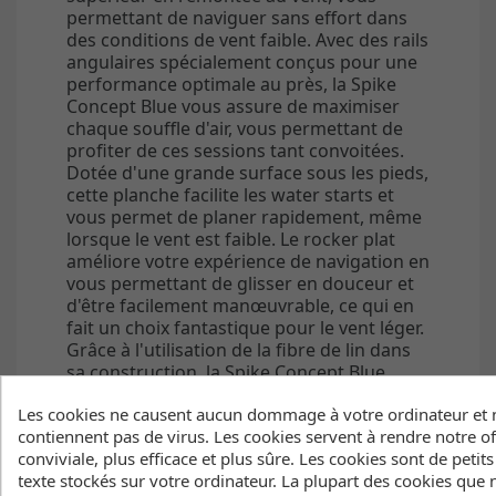
permettant de naviguer sans effort dans
des conditions de vent faible. Avec des rails
angulaires spécialement conçus pour une
performance optimale au près, la Spike
Concept Blue vous assure de maximiser
chaque souffle d'air, vous permettant de
profiter de ces sessions tant convoitées.
Dotée d'une grande surface sous les pieds,
cette planche facilite les water starts et
vous permet de planer rapidement, même
lorsque le vent est faible. Le rocker plat
améliore votre expérience de navigation en
vous permettant de glisser en douceur et
d'être facilement manœuvrable, ce qui en
fait un choix fantastique pour le vent léger.
Grâce à l'utilisation de la fibre de lin dans
sa construction, la Spike Concept Blue
offre des capacités d'amorti supérieures,
Les cookies ne causent aucun dommage à votre ordinateur et 
améliorant le confort et réduisant l'impact
contiennent pas de virus. Les cookies servent à rendre notre of
des plans d'eau agités. Ce matériau
conviviale, plus efficace et plus sûre. Les cookies sont de petits
innovant favorise le développement
texte stockés sur votre ordinateur. La plupart des cookies que
durable, vous permettant de naviguer