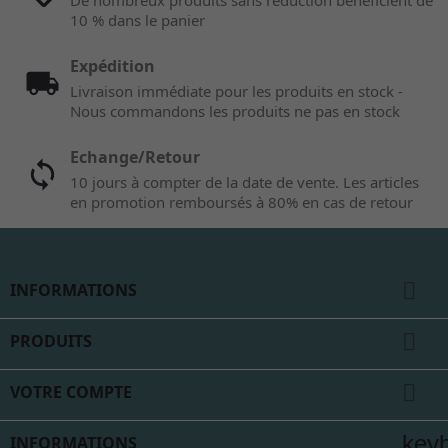
10 % dans le panier
Expédition
Livraison immédiate pour les produits en stock -
Nous commandons les produits ne pas en stock
Echange/Retour
10 jours à compter de la date de vente. Les articles
en promotion remboursés à 80% en cas de retour

INFORMATIONS

PRODUITS

VOTRE COMPTE
key
INFORMATIONS