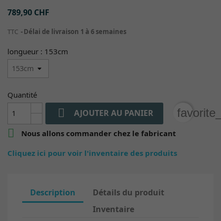
789,90 CHF
TTC
Délai de livraison 1 à 6 semaines
longueur : 153cm
Quantité

favorite
AJOUTER AU PANIER

Nous allons commander chez le fabricant
Cliquez ici pour voir l'inventaire des produits
Description
Détails du produit
Inventaire