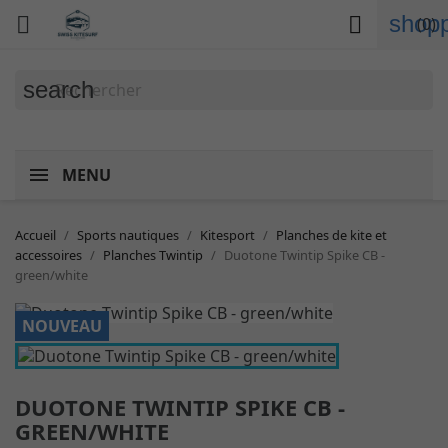
shopp


(0)
search
MENU
Accueil
Sports nautiques
Kitesport
Planches de kite et
accessoires
Planches Twintip
Duotone Twintip Spike CB -
green/white
NOUVEAU
DUOTONE TWINTIP SPIKE CB -
GREEN/WHITE