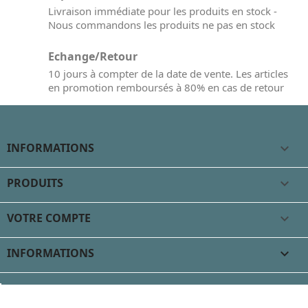
Livraison immédiate pour les produits en stock -
Nous commandons les produits ne pas en stock
Echange/Retour
10 jours à compter de la date de vente. Les articles
en promotion remboursés à 80% en cas de retour
INFORMATIONS

PRODUITS

VOTRE COMPTE

INFORMATIONS
keyboard_arrow_down