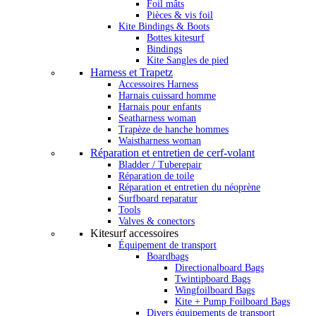
Foil mâts
Pièces & vis foil
Kite Bindings & Boots
Bottes kitesurf
Bindings
Kite Sangles de pied
Harness et Trapetz
Accessoires Harness
Harnais cuissard homme
Harnais pour enfants
Seatharness woman
Trapèze de hanche hommes
Waistharness woman
Réparation et entretien de cerf-volant
Bladder / Tuberepair
Réparation de toile
Réparation et entretien du néoprène
Surfboard reparatur
Tools
Valves & conectors
Kitesurf accessoires
Équipement de transport
Boardbags
Directionalboard Bags
Twintipboard Bags
Wingfoilboard Bags
Kite + Pump Foilboard Bags
Divers équipements de transport