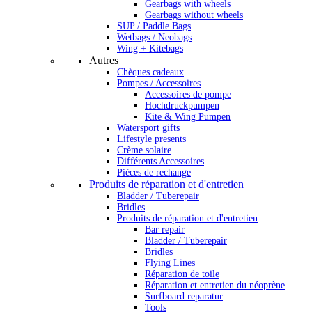
Gearbags with wheels
Gearbags without wheels
SUP / Paddle Bags
Wetbags / Neobags
Wing + Kitebags
Autres
Chèques cadeaux
Pompes / Accessoires
Accessoires de pompe
Hochdruckpumpen
Kite & Wing Pumpen
Watersport gifts
Lifestyle presents
Crème solaire
Différents Accessoires
Pièces de rechange
Produits de réparation et d'entretien
Bladder / Tuberepair
Bridles
Produits de réparation et d'entretien
Bar repair
Bladder / Tuberepair
Bridles
Flying Lines
Réparation de toile
Réparation et entretien du néoprène
Surfboard reparatur
Tools