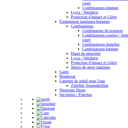
court
Combinaisons longues
Lycra / Wetshirts
Protection d'impact et Gilets
Équipement nautiques hommes
Combinaisons
Combinaison Accessoires
Combinaisons courtes / Sem
court
Combinaisons étanches
Combinaisons longues
Hauts de néoprène
Lycra / Wetshirts
Protection d'impact et Gilets
Shorts de sport nautique
Gants
Headwear
Lunettes de soleil pour l'eau
Zubehör Sonnenbrillen
Neoprene Shoes
Serviettes / Ponchos