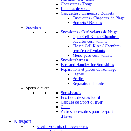
Chaussures / Tongs
Lunettes de soleil
Casquettes / Chapeaus / Bonnets
Casquettes / Chapeaux de Plage
Bonnets / Beanies
Snowkite
Snowkites / Cerf-volants de Neige
Open Cell Kites / Chambre-
ouvertes cerf-volants
Closed Cell Kites / Chambre-
fermée cerf-volants
Mono-peau cerf-volants
Snowkiteharness
Bars and Handles for Snowkites
Réparations et pièces de rechange
Lignes
Bridles
Réparation de toile
Sports d'hiver
Snowboards
Fixations de snowboard
Casques de Sport d'Hiver
Gants
Autres accessoires pour le sport
d'hiver
Kitesport
Cerfs-volants et accessoires