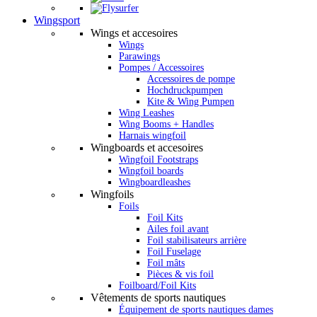
Wingsport
Wings et accesoires
Wings
Parawings
Pompes / Accessoires
Accessoires de pompe
Hochdruckpumpen
Kite & Wing Pumpen
Wing Leashes
Wing Booms + Handles
Harnais wingfoil
Wingboards et accesoires
Wingfoil Footstraps
Wingfoil boards
Wingboardleashes
Wingfoils
Foils
Foil Kits
Ailes foil avant
Foil stabilisateurs arrière
Foil Fuselage
Foil mâts
Pièces & vis foil
Foilboard/Foil Kits
Vêtements de sports nautiques
Équipement de sports nautiques dames