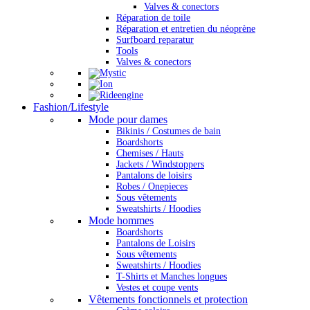
Valves & conectors
Réparation de toile
Réparation et entretien du néoprène
Surfboard reparatur
Tools
Valves & conectors
Fashion/Lifestyle
Mode pour dames
Bikinis / Costumes de bain
Boardshorts
Chemises / Hauts
Jackets / Windstoppers
Pantalons de loisirs
Robes / Onepieces
Sous vêtements
Sweatshirts / Hoodies
Mode hommes
Boardshorts
Pantalons de Loisirs
Sous vêtements
Sweatshirts / Hoodies
T-Shirts et Manches longues
Vestes et coupe vents
Vêtements fonctionnels et protection