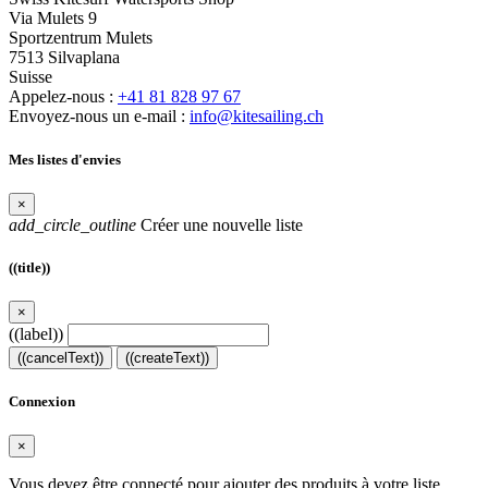
Via Mulets 9
Sportzentrum Mulets
7513 Silvaplana
Suisse
Appelez-nous :
+41 81 828 97 67
Envoyez-nous un e-mail :
info@kitesailing.ch
Mes listes d'envies
×
add_circle_outline
Créer une nouvelle liste
((title))
×
((label))
((cancelText))
((createText))
Connexion
×
Vous devez être connecté pour ajouter des produits à votre liste