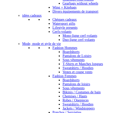
Gearbags without wheels
Wing + Kitebags
Divers équipements de transport
idées cadeaux
Chèques cadeaux
Watersport gifts
Lifestyle presents
Cerfs-volants
Mono-ligne cerf-volants
Duo-ligne cerf-volants
Mode, mode et style de vie
Fashion Hommes
Boardshorts
Pantalons de Loisirs
Sous vêtements
T-Shirts et Manches longues
Sweatshirts / Hoodies
Vestes et coupe vents
Fashion Femmes
Boardshorts
Pantalons de loisirs
Sous vêtements
Bikinis / Costumes de bain
Chemises / Hauts
Robes / Onepieces
Sweatshirts / Hoodies
Jackets / Windstoppers
Ponchos / Serviettes