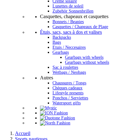
Crème solaire
Lunettes de soleil
Zubehör Sonnenbrillen
Casquettes, chapeaux et casquettes
Bonnets / Beanies
Casquettes / Chapeaux de Plage
Étuis, sacs, sacs à dos et valises
Backpacks
Bags
Etuis / Neccesaires
Gearbags
Gearbags with wheels
Gearbags without wheels
Sac à roulettes
Wetbags / Neobags
Autres
Chaussures / Tongs
Chèques cadeaux
Lifestyle presents
Ponchos / Serviettes
Watersport gifts
Accueil
Sports nautiques