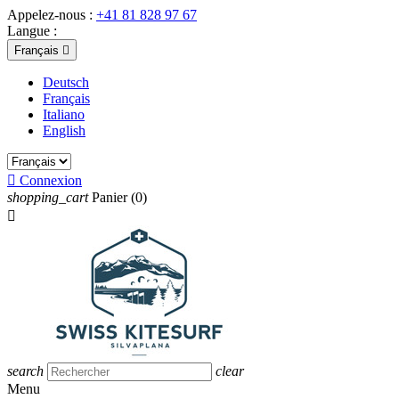
Appelez-nous :
+41 81 828 97 67
Langue :
Français

Deutsch
Français
Italiano
English

Connexion
shopping_cart
Panier
(0)

search
clear
Menu