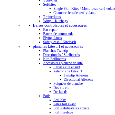
Tubekites
Softkites
Single Skin Kites / Mono-peau cerf-volan
Chambre-fermée cerf-volants
Trainerkites
Wing + Kitebags
Barres contrôlables et accessoires
Bar repair
Barres de commande
Flying Lines
Safetyleash / Kiteleash
planches kitesurf et accessoires
Planches Twintip
Directionals / Surfboards
Kite Foilboards
Accessoires planche de kite
Laisses kite et surf
Ailerons de kitesurf
Twintip Ailerons
Directional Ailerons
Poignées de planche
Des vis etc
Deckpads
Foils
Foil Kits
Ailes foil avant
Foil stabilisateurs arrière
Foil Fuselage