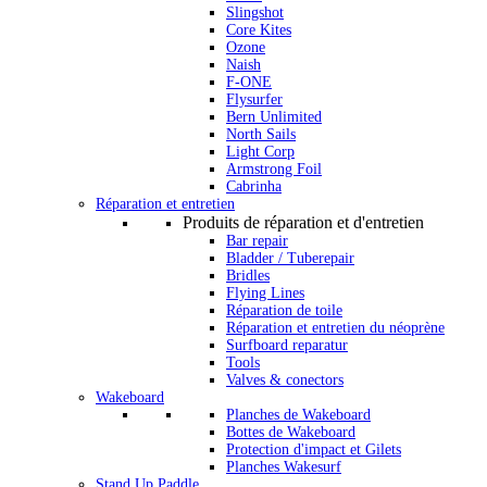
Slingshot
Core Kites
Ozone
Naish
F-ONE
Flysurfer
Bern Unlimited
North Sails
Light Corp
Armstrong Foil
Cabrinha
Réparation et entretien
Produits de réparation et d'entretien
Bar repair
Bladder / Tuberepair
Bridles
Flying Lines
Réparation de toile
Réparation et entretien du néoprène
Surfboard reparatur
Tools
Valves & conectors
Wakeboard
Planches de Wakeboard
Bottes de Wakeboard
Protection d'impact et Gilets
Planches Wakesurf
Stand Up Paddle