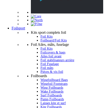
Foilsport
Kits sport complets foil
Foil Kits
Foilboard/Foil Kits
Foil Ailes, mâts, fuselage
Foil Kits
Foilcovers & bags
Ailes foil avant
Foil stabilisateurs arrière
Foil Fuselage
Foil mâts
Pièces & vis foil
Foilboards
Wingfoilboard Bags
Wingfoil Footstraps
Wing Foilboards
Wake Foilboards
Surf Foilboards
Pump Foilboards
Laisses kite et surf
Kite Foilboards