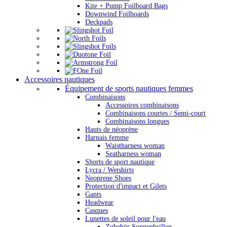
Kite + Pump Foilboard Bags
Downwind Foilboards
Deckpads
Accessoires nautiques
Équipement de sports nautiques femmes
Combinaisons
Accessoires combinaisons
Combinaisons courtes / Semi-court
Combinaisons longues
Hauts de néoprène
Harnais femme
Waistharness woman
Seatharness woman
Shorts de sport nautique
Lycra / Wetshirts
Neoprene Shoes
Protection d'impact et Gilets
Gants
Headwear
Casques
Lunettes de soleil pour l'eau
Zubehör Sonnenbrillen