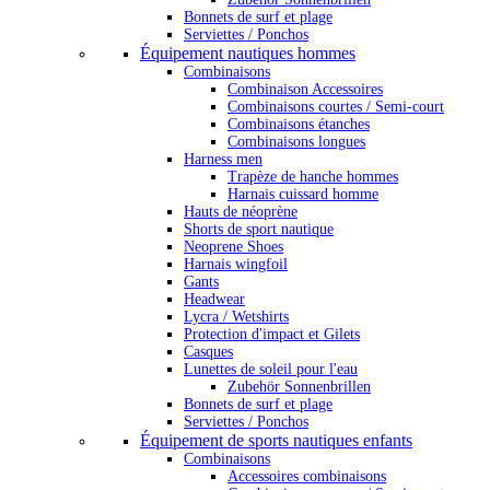
Bonnets de surf et plage
Serviettes / Ponchos
Équipement nautiques hommes
Combinaisons
Combinaison Accessoires
Combinaisons courtes / Semi-court
Combinaisons étanches
Combinaisons longues
Harness men
Trapèze de hanche hommes
Harnais cuissard homme
Hauts de néoprène
Shorts de sport nautique
Neoprene Shoes
Harnais wingfoil
Gants
Headwear
Lycra / Wetshirts
Protection d'impact et Gilets
Casques
Lunettes de soleil pour l'eau
Zubehör Sonnenbrillen
Bonnets de surf et plage
Serviettes / Ponchos
Équipement de sports nautiques enfants
Combinaisons
Accessoires combinaisons