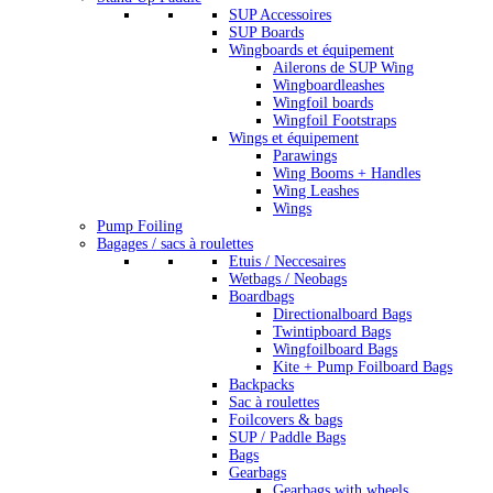
SUP Accessoires
SUP Boards
Wingboards et équipement
Ailerons de SUP Wing
Wingboardleashes
Wingfoil boards
Wingfoil Footstraps
Wings et équipement
Parawings
Wing Booms + Handles
Wing Leashes
Wings
Pump Foiling
Bagages / sacs à roulettes
Etuis / Neccesaires
Wetbags / Neobags
Boardbags
Directionalboard Bags
Twintipboard Bags
Wingfoilboard Bags
Kite + Pump Foilboard Bags
Backpacks
Sac à roulettes
Foilcovers & bags
SUP / Paddle Bags
Bags
Gearbags
Gearbags with wheels