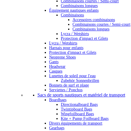
Combinaisons courtes / Semi-court
Combinaisons longues
Équipement nautiques enfants
Combinaisons
Accessoires combinaisons
Combinaisons courtes / Semi-court
Combinaisons longues
Lycra / Wetshirts
Protection d'impact et Gilets
Lycra / Wetshirts
Harnais pour enfants
Protection d'impact et Gilets
Neoprene Shoes
Gants
Headwear
Casques
Lunettes de soleil pour l'eau
Zubehör Sonnenbrillen
Bonnets de surf et plage
Serviettes / Ponchos
Sacs de sports nautiques et matériel de transport
Boardbags
Directionalboard Bags
Twintipboard Bags
Wingfoilboard Bags
Kite + Pump Foilboard Bags
Divers équipements de transport
Gearbags