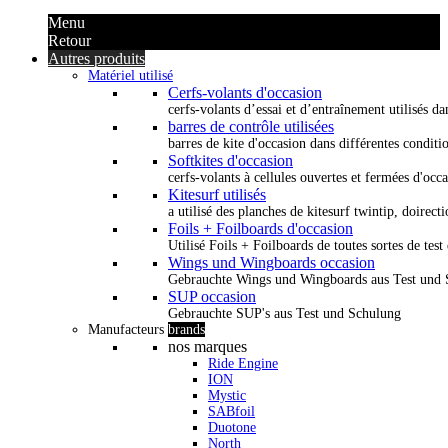
Menu
Retour
Autres produits
Matériel utilisé
Cerfs-volants d'occasion
cerfs-volants d’essai et d’entraînement utilisés dan
barres de contrôle utilisées
barres de kite d'occasion dans différentes conditi
Softkites d'occasion
cerfs-volants à cellules ouvertes et fermées d'occ
Kitesurf utilisés
a utilisé des planches de kitesurf twintip, doirectio
Foils + Foilboards d'occasion
Utilisé Foils + Foilboards de toutes sortes de test 
Wings und Wingboards occasion
Gebrauchte Wings und Wingboards aus Test und
SUP occasion
Gebrauchte SUP's aus Test und Schulung
Manufacteurs
brands
nos marques
Ride Engine
ION
Mystic
SABfoil
Duotone
North