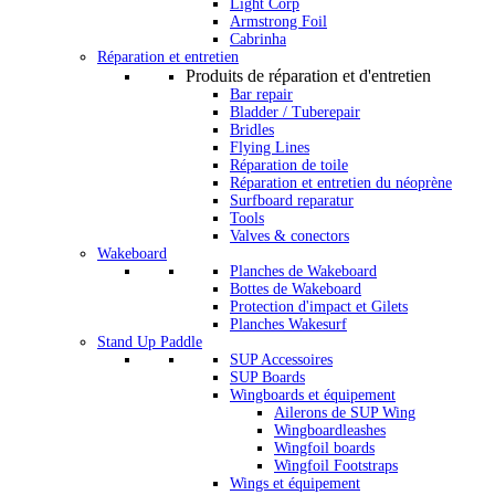
Light Corp
Armstrong Foil
Cabrinha
Réparation et entretien
Produits de réparation et d'entretien
Bar repair
Bladder / Tuberepair
Bridles
Flying Lines
Réparation de toile
Réparation et entretien du néoprène
Surfboard reparatur
Tools
Valves & conectors
Wakeboard
Planches de Wakeboard
Bottes de Wakeboard
Protection d'impact et Gilets
Planches Wakesurf
Stand Up Paddle
SUP Accessoires
SUP Boards
Wingboards et équipement
Ailerons de SUP Wing
Wingboardleashes
Wingfoil boards
Wingfoil Footstraps
Wings et équipement