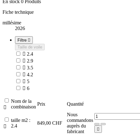
En stock
0 Produits
Fiche technique
millésime
2026
Filtre

Taille de voile

2.4

2.9

3.5

4.2

5

6
Nom de la
Prix
Quantité
combinaison

Nous
taille m2 :
commandons
849,00 CHF
2.4
auprès du


fabricant