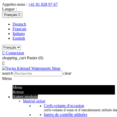
Appelez-nous :
+41 81 828 97 67
Langue :
Français

Deutsch
Français
Italiano
English

Connexion
shopping_cart
Panier
(0)

search
clear
Menu
Menu
Retour
Autres produits
Matériel utilisé
Cerfs-volants d'occasion
cerfs-volants d’essai et d’entraînement utilisés dan
barres de contrôle utilisées