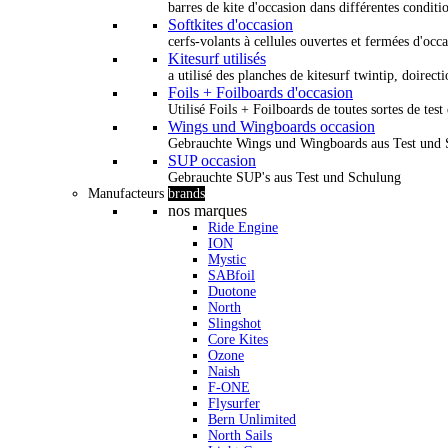
barres de kite d'occasion dans différentes conditi
Softkites d'occasion
cerfs-volants à cellules ouvertes et fermées d'occ
Kitesurf utilisés
a utilisé des planches de kitesurf twintip, doirectio
Foils + Foilboards d'occasion
Utilisé Foils + Foilboards de toutes sortes de test 
Wings und Wingboards occasion
Gebrauchte Wings und Wingboards aus Test und
SUP occasion
Gebrauchte SUP's aus Test und Schulung
Manufacteurs
brands
nos marques
Ride Engine
ION
Mystic
SABfoil
Duotone
North
Slingshot
Core Kites
Ozone
Naish
F-ONE
Flysurfer
Bern Unlimited
North Sails