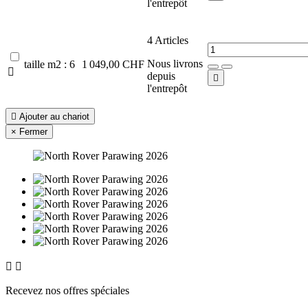
l'entrepôt
4
Articles
Nous livrons
taille m2 : 6
1 049,00 CHF

depuis

l'entrepôt

Ajouter au chariot
×
Fermer


Recevez nos offres spéciales