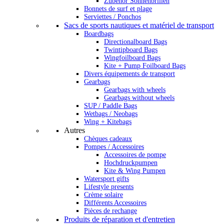
Zubehör Sonnenbrillen
Bonnets de surf et plage
Serviettes / Ponchos
Sacs de sports nautiques et matériel de transport
Boardbags
Directionalboard Bags
Twintipboard Bags
Wingfoilboard Bags
Kite + Pump Foilboard Bags
Divers équipements de transport
Gearbags
Gearbags with wheels
Gearbags without wheels
SUP / Paddle Bags
Wetbags / Neobags
Wing + Kitebags
Autres
Chèques cadeaux
Pompes / Accessoires
Accessoires de pompe
Hochdruckpumpen
Kite & Wing Pumpen
Watersport gifts
Lifestyle presents
Crème solaire
Différents Accessoires
Pièces de rechange
Produits de réparation et d'entretien