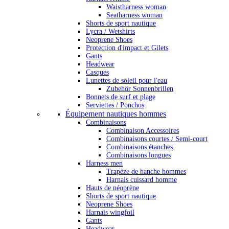
Waistharness woman
Seatharness woman
Shorts de sport nautique
Lycra / Wetshirts
Neoprene Shoes
Protection d'impact et Gilets
Gants
Headwear
Casques
Lunettes de soleil pour l'eau
Zubehör Sonnenbrillen
Bonnets de surf et plage
Serviettes / Ponchos
Équipement nautiques hommes
Combinaisons
Combinaison Accessoires
Combinaisons courtes / Semi-court
Combinaisons étanches
Combinaisons longues
Harness men
Trapèze de hanche hommes
Harnais cuissard homme
Hauts de néoprène
Shorts de sport nautique
Neoprene Shoes
Harnais wingfoil
Gants
Headwear