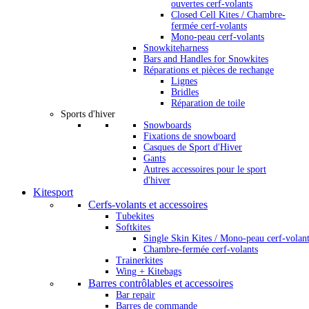
ouvertes cerf-volants
Closed Cell Kites / Chambre-
fermée cerf-volants
Mono-peau cerf-volants
Snowkiteharness
Bars and Handles for Snowkites
Réparations et pièces de rechange
Lignes
Bridles
Réparation de toile
Sports d'hiver
Snowboards
Fixations de snowboard
Casques de Sport d'Hiver
Gants
Autres accessoires pour le sport
d'hiver
Kitesport
Cerfs-volants et accessoires
Tubekites
Softkites
Single Skin Kites / Mono-peau cerf-volan
Chambre-fermée cerf-volants
Trainerkites
Wing + Kitebags
Barres contrôlables et accessoires
Bar repair
Barres de commande