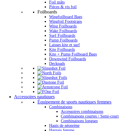
Foil mâts
Pièces & vis foil
Foilboards
Wingfoilboard Bags
Wingfoil Footstraps
Wing Foilboards
Wake Foilboards
Surf Foilboards
Pump Foilboards
Laisses kite et surf
Kite Foilboards
Kite + Pump Foilboard Bags
Downwind Foilboards
Deckpads
Accessoires nautiques
Équipement de sports nautiques femmes
Combinaisons
Accessoires combinaisons
Combinaisons courtes / Semi-court
Combinaisons longues
Hauts de néoprène
Harnais femme