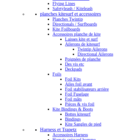
Flying Lines
Safetyleash / Kiteleash
planches kitesurf et accessoires
Planches Twintip
Directionals / Surfboards
Kite Foilboards
Accessoires planche de kite
Laisses kite et surf
Ailerons de kitesurf
Twintip Ailerons
Directional Ailerons
Poignées de planche
Des vis etc
Deckpads
Foils
Foil Kits
Ailes foil avant
Foil stabilisateurs arrière
Foil Fuselage
Foil mâts
Pièces & vis foil
Kite Bindings & Boots
Bottes kitesurf
Bindings
Kite Sangles de pied
Harness et Trapetz
Accessoires Harness
Harnais cuissard homme