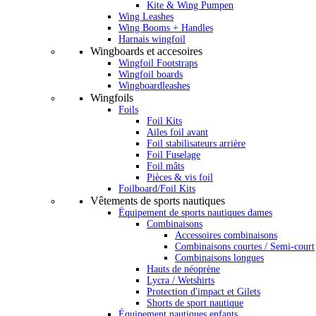
Kite & Wing Pumpen
Wing Leashes
Wing Booms + Handles
Harnais wingfoil
Wingboards et accesoires
Wingfoil Footstraps
Wingfoil boards
Wingboardleashes
Wingfoils
Foils
Foil Kits
Ailes foil avant
Foil stabilisateurs arrière
Foil Fuselage
Foil mâts
Pièces & vis foil
Foilboard/Foil Kits
Vêtements de sports nautiques
Équipement de sports nautiques dames
Combinaisons
Accessoires combinaisons
Combinaisons courtes / Semi-court
Combinaisons longues
Hauts de néoprène
Lycra / Wetshirts
Protection d'impact et Gilets
Shorts de sport nautique
Équipement nautiques enfants