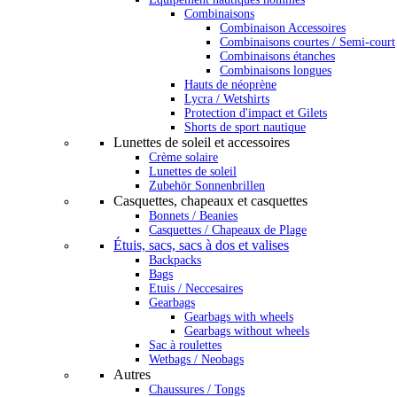
Combinaisons
Combinaison Accessoires
Combinaisons courtes / Semi-court
Combinaisons étanches
Combinaisons longues
Hauts de néoprène
Lycra / Wetshirts
Protection d'impact et Gilets
Shorts de sport nautique
Lunettes de soleil et accessoires
Crème solaire
Lunettes de soleil
Zubehör Sonnenbrillen
Casquettes, chapeaux et casquettes
Bonnets / Beanies
Casquettes / Chapeaux de Plage
Étuis, sacs, sacs à dos et valises
Backpacks
Bags
Etuis / Neccesaires
Gearbags
Gearbags with wheels
Gearbags without wheels
Sac à roulettes
Wetbags / Neobags
Autres
Chaussures / Tongs