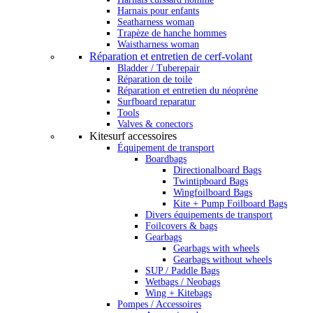
Harnais pour enfants
Seatharness woman
Trapèze de hanche hommes
Waistharness woman
Réparation et entretien de cerf-volant
Bladder / Tuberepair
Réparation de toile
Réparation et entretien du néoprène
Surfboard reparatur
Tools
Valves & conectors
Kitesurf accessoires
Équipement de transport
Boardbags
Directionalboard Bags
Twintipboard Bags
Wingfoilboard Bags
Kite + Pump Foilboard Bags
Divers équipements de transport
Foilcovers & bags
Gearbags
Gearbags with wheels
Gearbags without wheels
SUP / Paddle Bags
Wetbags / Neobags
Wing + Kitebags
Pompes / Accessoires