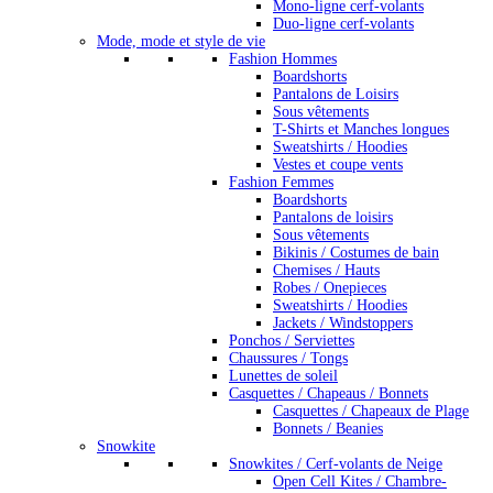
Mono-ligne cerf-volants
Duo-ligne cerf-volants
Mode, mode et style de vie
Fashion Hommes
Boardshorts
Pantalons de Loisirs
Sous vêtements
T-Shirts et Manches longues
Sweatshirts / Hoodies
Vestes et coupe vents
Fashion Femmes
Boardshorts
Pantalons de loisirs
Sous vêtements
Bikinis / Costumes de bain
Chemises / Hauts
Robes / Onepieces
Sweatshirts / Hoodies
Jackets / Windstoppers
Ponchos / Serviettes
Chaussures / Tongs
Lunettes de soleil
Casquettes / Chapeaus / Bonnets
Casquettes / Chapeaux de Plage
Bonnets / Beanies
Snowkite
Snowkites / Cerf-volants de Neige
Open Cell Kites / Chambre-