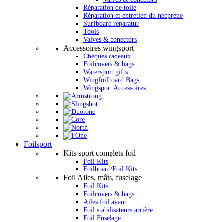
Réparation de toile
Réparation et entretien du néoprène
Surfboard reparatur
Tools
Valves & conectors
Accessoires wingsport
Chèques cadeaux
Foilcovers & bags
Watersport gifts
Wingfoilboard Bags
Wingsport Accessoires
Foilsport
Kits sport complets foil
Foil Kits
Foilboard/Foil Kits
Foil Ailes, mâts, fuselage
Foil Kits
Foilcovers & bags
Ailes foil avant
Foil stabilisateurs arrière
Foil Fuselage