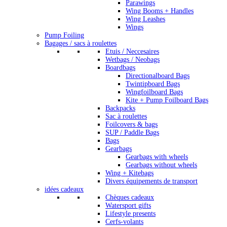
Parawings
Wing Booms + Handles
Wing Leashes
Wings
Pump Foiling
Bagages / sacs à roulettes
Etuis / Neccesaires
Wetbags / Neobags
Boardbags
Directionalboard Bags
Twintipboard Bags
Wingfoilboard Bags
Kite + Pump Foilboard Bags
Backpacks
Sac à roulettes
Foilcovers & bags
SUP / Paddle Bags
Bags
Gearbags
Gearbags with wheels
Gearbags without wheels
Wing + Kitebags
Divers équipements de transport
idées cadeaux
Chèques cadeaux
Watersport gifts
Lifestyle presents
Cerfs-volants