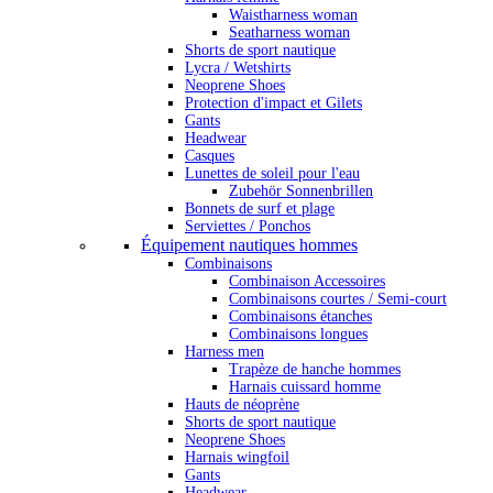
Waistharness woman
Seatharness woman
Shorts de sport nautique
Lycra / Wetshirts
Neoprene Shoes
Protection d'impact et Gilets
Gants
Headwear
Casques
Lunettes de soleil pour l'eau
Zubehör Sonnenbrillen
Bonnets de surf et plage
Serviettes / Ponchos
Équipement nautiques hommes
Combinaisons
Combinaison Accessoires
Combinaisons courtes / Semi-court
Combinaisons étanches
Combinaisons longues
Harness men
Trapèze de hanche hommes
Harnais cuissard homme
Hauts de néoprène
Shorts de sport nautique
Neoprene Shoes
Harnais wingfoil
Gants
Headwear