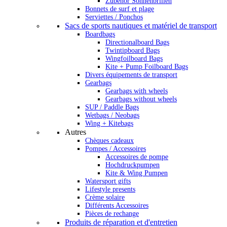
Zubehör Sonnenbrillen
Bonnets de surf et plage
Serviettes / Ponchos
Sacs de sports nautiques et matériel de transport
Boardbags
Directionalboard Bags
Twintipboard Bags
Wingfoilboard Bags
Kite + Pump Foilboard Bags
Divers équipements de transport
Gearbags
Gearbags with wheels
Gearbags without wheels
SUP / Paddle Bags
Wetbags / Neobags
Wing + Kitebags
Autres
Chèques cadeaux
Pompes / Accessoires
Accessoires de pompe
Hochdruckpumpen
Kite & Wing Pumpen
Watersport gifts
Lifestyle presents
Crème solaire
Différents Accessoires
Pièces de rechange
Produits de réparation et d'entretien