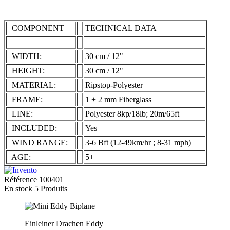
COMPONENT
TECHNICAL DATA
WIDTH:
30 cm / 12"
HEIGHT:
30 cm / 12"
MATERIAL:
Ripstop-Polyester
FRAME:
1 + 2 mm Fiberglass
LINE:
Polyester 8kp/18lb; 20m/65ft
INCLUDED:
Yes
WIND RANGE:
3-6 Bft (12-49km/hr ; 8-31 mph)
AGE:
5+
Référence
100401
En stock
5 Produits
Einleiner Drachen Eddy