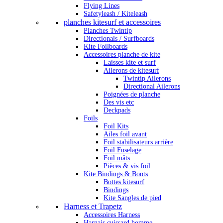
Flying Lines
Safetyleash / Kiteleash
planches kitesurf et accessoires
Planches Twintip
Directionals / Surfboards
Kite Foilboards
Accessoires planche de kite
Laisses kite et surf
Ailerons de kitesurf
Twintip Ailerons
Directional Ailerons
Poignées de planche
Des vis etc
Deckpads
Foils
Foil Kits
Ailes foil avant
Foil stabilisateurs arrière
Foil Fuselage
Foil mâts
Pièces & vis foil
Kite Bindings & Boots
Bottes kitesurf
Bindings
Kite Sangles de pied
Harness et Trapetz
Accessoires Harness
Harnais cuissard homme