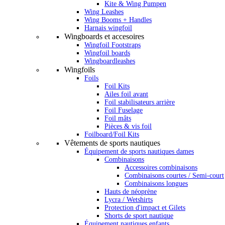
Kite & Wing Pumpen
Wing Leashes
Wing Booms + Handles
Harnais wingfoil
Wingboards et accesoires
Wingfoil Footstraps
Wingfoil boards
Wingboardleashes
Wingfoils
Foils
Foil Kits
Ailes foil avant
Foil stabilisateurs arrière
Foil Fuselage
Foil mâts
Pièces & vis foil
Foilboard/Foil Kits
Vêtements de sports nautiques
Équipement de sports nautiques dames
Combinaisons
Accessoires combinaisons
Combinaisons courtes / Semi-court
Combinaisons longues
Hauts de néoprène
Lycra / Wetshirts
Protection d'impact et Gilets
Shorts de sport nautique
Équipement nautiques enfants