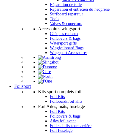
Réparation de toile
Réparation et entretien du néoprène
Surfboard reparatur
Tools
Valves & conectors
Accessoires wingsport
Chèques cadeaux
Foilcovers & bags
Watersport gifts
Wingfoilboard Bags
Wingsport Accessoires
Foilsport
Kits sport complets foil
Foil Kits
Foilboard/Foil Kits
Foil Ailes, mâts, fuselage
Foil Kits
Foilcovers & bags
Ailes foil avant
Foil stabilisateurs arrière
Foil Fuselage