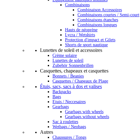
Combinaisons
Combinaison Accessoires
Combinaisons courtes / Semi-court
Combinaisons étanches
Combinaisons longues
Hauts de néoprène
Lycra / Wetshirts
Protection d'impact et Gilets
Shorts de sport nautique
Lunettes de soleil et accessoires
Crème solaire
Lunettes de soleil
Zubehör Sonnenbrillen
Casquettes, chapeaux et casquettes
Bonnets / Beanies
Casquettes / Chapeaux de Plage
Étuis, sacs, sacs à dos et valises
Backpacks
Bags
Etuis / Neccesaires
Gearbags
Gearbags with wheels
Gearbags without wheels
Sac à roulettes
Wetbags / Neobags
Autres
Chaussures / Tongs