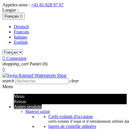
Appelez-nous :
+41 81 828 97 67
Langue :
Français

Deutsch
Français
Italiano
English

Connexion
shopping_cart
Panier
(0)

search
clear
Menu
Menu
Retour
Autres produits
Matériel utilisé
Cerfs-volants d'occasion
cerfs-volants d’essai et d’entraînement utilisés dan
barres de contrôle utilisées