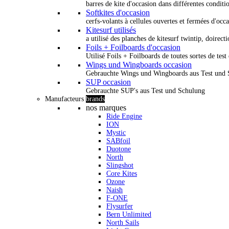
barres de kite d'occasion dans différentes conditi
Softkites d'occasion
cerfs-volants à cellules ouvertes et fermées d'occ
Kitesurf utilisés
a utilisé des planches de kitesurf twintip, doirectio
Foils + Foilboards d'occasion
Utilisé Foils + Foilboards de toutes sortes de test 
Wings und Wingboards occasion
Gebrauchte Wings und Wingboards aus Test und
SUP occasion
Gebrauchte SUP's aus Test und Schulung
Manufacteurs
brands
nos marques
Ride Engine
ION
Mystic
SABfoil
Duotone
North
Slingshot
Core Kites
Ozone
Naish
F-ONE
Flysurfer
Bern Unlimited
North Sails