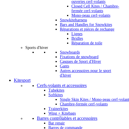
ouvertes cerf-volants
Closed Cell Kites / Chambre-
fermée cerf-volants
Mono-peau cerf-volants
Snowkiteharness
Bars and Handles for Snowkites
Réparations et pièces de rechange
Lignes
Bridles
Réparation de toile
Sports d'hiver
Snowboards
Fixations de snowboard
Casques de Sport d'Hiver
Gants
Autres accessoires pour le sport
d'hiver
Kitesport
Cerfs-volants et accessoires
Tubekites
Softkites
Single Skin Kites / Mono-peau cerf-volan
Chambre-fermée cerf-volants
Trainerkites
Wing + Kitebags
Barres contrôlables et accessoires
Bar repair
Barres de commande