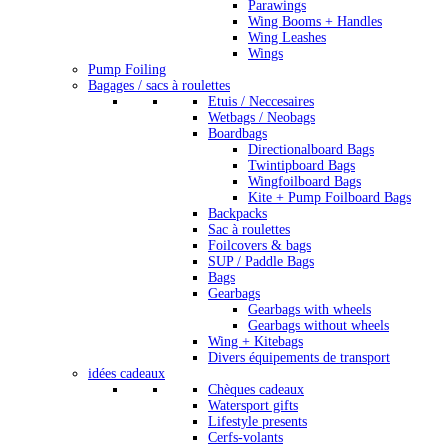
Parawings
Wing Booms + Handles
Wing Leashes
Wings
Pump Foiling
Bagages / sacs à roulettes
Etuis / Neccesaires
Wetbags / Neobags
Boardbags
Directionalboard Bags
Twintipboard Bags
Wingfoilboard Bags
Kite + Pump Foilboard Bags
Backpacks
Sac à roulettes
Foilcovers & bags
SUP / Paddle Bags
Bags
Gearbags
Gearbags with wheels
Gearbags without wheels
Wing + Kitebags
Divers équipements de transport
idées cadeaux
Chèques cadeaux
Watersport gifts
Lifestyle presents
Cerfs-volants