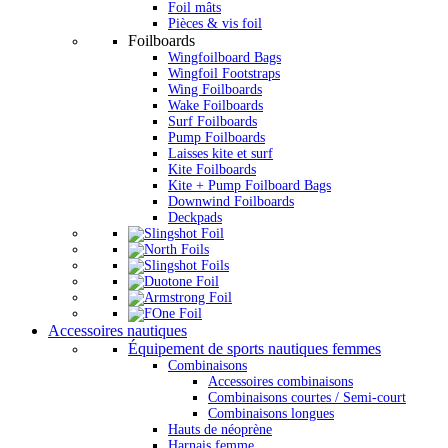
Foil mâts
Pièces & vis foil
Foilboards
Wingfoilboard Bags
Wingfoil Footstraps
Wing Foilboards
Wake Foilboards
Surf Foilboards
Pump Foilboards
Laisses kite et surf
Kite Foilboards
Kite + Pump Foilboard Bags
Downwind Foilboards
Deckpads
Accessoires nautiques
Équipement de sports nautiques femmes
Combinaisons
Accessoires combinaisons
Combinaisons courtes / Semi-court
Combinaisons longues
Hauts de néoprène
Harnais femme