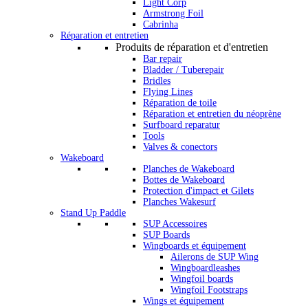
Light Corp
Armstrong Foil
Cabrinha
Réparation et entretien
Produits de réparation et d'entretien
Bar repair
Bladder / Tuberepair
Bridles
Flying Lines
Réparation de toile
Réparation et entretien du néoprène
Surfboard reparatur
Tools
Valves & conectors
Wakeboard
Planches de Wakeboard
Bottes de Wakeboard
Protection d'impact et Gilets
Planches Wakesurf
Stand Up Paddle
SUP Accessoires
SUP Boards
Wingboards et équipement
Ailerons de SUP Wing
Wingboardleashes
Wingfoil boards
Wingfoil Footstraps
Wings et équipement