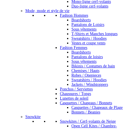
Mono-ligne cerf-volants
Duo-ligne cerf-volants
Mode, mode et style de vie
Fashion Hommes
Boardshorts
Pantalons de Loisirs
Sous vêtements
T-Shirts et Manches longues
Sweatshirts / Hoodies
Vestes et coupe vents
Fashion Femmes
Boardshorts
Pantalons de loisirs
Sous vêtements
Bikinis / Costumes de bain
Chemises / Hauts
Robes / Onepieces
Sweatshirts / Hoodies
Jackets / Windstoppers
Ponchos / Serviettes
Chaussures / Tongs
Lunettes de soleil
Casquettes / Chapeaus / Bonnets
Casquettes / Chapeaux de Plage
Bonnets / Beanies
Snowkite
Snowkites / Cerf-volants de Neige
Open Cell Kites / Chambre-