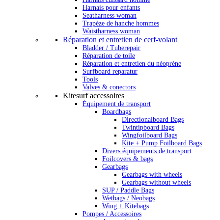
Harnais pour enfants
Seatharness woman
Trapèze de hanche hommes
Waistharness woman
Réparation et entretien de cerf-volant
Bladder / Tuberepair
Réparation de toile
Réparation et entretien du néoprène
Surfboard reparatur
Tools
Valves & conectors
Kitesurf accessoires
Équipement de transport
Boardbags
Directionalboard Bags
Twintipboard Bags
Wingfoilboard Bags
Kite + Pump Foilboard Bags
Divers équipements de transport
Foilcovers & bags
Gearbags
Gearbags with wheels
Gearbags without wheels
SUP / Paddle Bags
Wetbags / Neobags
Wing + Kitebags
Pompes / Accessoires