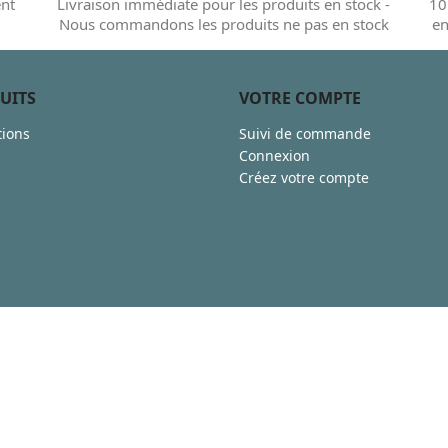
ent
Livraison immédiate pour les produits en stock -
10
Nous commandons les produits ne pas en stock
en
UITS
VOTRE COMPTE
ions
Suivi de commande
Connexion
Créez votre compte