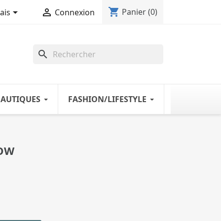
shopping_cart


Panier
(0)
ais
Connexion
search
NAUTIQUES
FASHION/LIFESTYLE
BOW