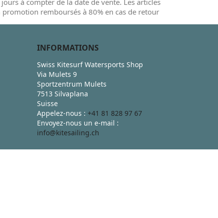
 jours à compter de la date de vente. Les articles
 promotion remboursés à 80% en cas de retour
INFORMATIONS
Swiss Kitesurf Watersports Shop
Via Mulets 9
Sportzentrum Mulets
7513 Silvaplana
Suisse
Appelez-nous :
+41 81 828 97 67
Envoyez-nous un e-mail :
info@kitesailing.ch