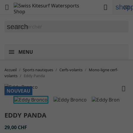
shopp


(0)
search
MENU
Accueil
Sports nautiques
Cerfs-volants
Mono-ligne cerf-
volants
Eddy Panda


NOUVEAU
EDDY PANDA
29,00 CHF