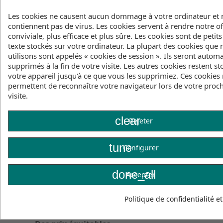
Our classic diamond kites are easy to assemble,
Les cookies ne causent aucun dommage à votre ordinateur et 
easy to fly and come with beautiful graphics. All
contiennent pas de virus. Les cookies servent à rendre notre of
diamond kites come ready to fly including kite tail,
conviviale, plus efficace et plus sûre. Les cookies sont de petits
handle and line.
texte stockés sur votre ordinateur. La plupart des cookies que
utilisons sont appelés « cookies de session ». Ils seront auto
Width: 68 cm
supprimés à la fin de votre visite. Les autres cookies restent st
Height: 68 cm
votre appareil jusqu'à ce que vous les supprimiez. Ces cookies
Sail: Ripstop-Polyester
permettent de reconnaître votre navigateur lors de votre proc
Frame: Fibreglass 4 mm
visite.
Line: incl., Polyester 17 kp, 40 m on spool
Wind (Bft.): 2-5 (6-38 km/h, 4-24 mph)
clear
Age: + 5
Rejeter
tune
Configurer
done_all
Accepter
Politique de confidentialité e