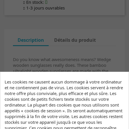
En stock
:
1-3 jours ouvrables
Description
Détails du produit
Do you know what awesomeness means? Wedge
wooden sunglasses really does. These bamboo
ultralight wooden sunglasses are made with the
best materials so as you can go out with them at
Les cookies ne causent aucun dommage à votre ordinateur
any time. Wedge wooden sunglasses are inspired
et ne contiennent pas de virus. Les cookies servent à rendre
by the classics to succeed in modern times.
notre offre plus conviviale, plus efficace et plus sûre. Les
Wedge wooden sunglasses are designed with
cookies sont de petits fichiers texte stockés sur votre
ultralight and eco-friendly materials. They are very
ordinateur. La plupart des cookies que nous utilisons sont
resistant, perfect to carry them always with you.
appelés « cookies de session ». Ils seront automatiquement
These wooden sunglasses are available with frame
supprimés à la fin de votre visite. Les autres cookies restent
and lenses in different colors so that you can
stockés sur votre appareil jusqu'à ce que vous les
combine them. What are you waiting for? Choose
supprimiez. Ces cookies nous permettent de reconnaître