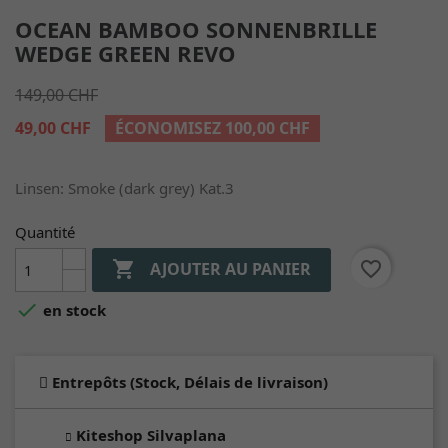
OCEAN BAMBOO SONNENBRILLE
WEDGE GREEN REVO
149,00 CHF
49,00 CHF
ÉCONOMISEZ 100,00 CHF
Linsen: Smoke (dark grey) Kat.3
Quantité

favorite_border
AJOUTER AU PANIER

en stock
Entrepôts (Stock, Délais de livraison)
Kiteshop Silvaplana