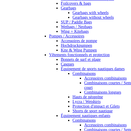
Foilcovers & bags
Gearbags
Gearbags with wheels
Gearbags without wheels
SUP / Paddle Bags
Wetbags / Neobags
Wing + Kitebags
Pompes / Accessoires
Accessoires de pompe
Hochdruckpumpen
Kite & Wing Pumpen
Vêtements fonctionnels et protection
Bonnets de surf et plage
Casques
Équipement de sports nautiques dames
Combinaisons
Accessoires combinaisons
Combinaisons courtes / Sem
court
Combinaisons longues
Hauts de néoprène
Lycra / Wetshirts
Protection d'impact et Gilets
Shorts de sport nautique
Équipement nautiques enfants
Combinaisons
Accessoires combinaisons
Combinaisons courtes / Sem