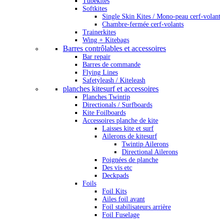
Tubekites
Softkites
Single Skin Kites / Mono-peau cerf-volan
Chambre-fermée cerf-volants
Trainerkites
Wing + Kitebags
Barres contrôlables et accessoires
Bar repair
Barres de commande
Flying Lines
Safetyleash / Kiteleash
planches kitesurf et accessoires
Planches Twintip
Directionals / Surfboards
Kite Foilboards
Accessoires planche de kite
Laisses kite et surf
Ailerons de kitesurf
Twintip Ailerons
Directional Ailerons
Poignées de planche
Des vis etc
Deckpads
Foils
Foil Kits
Ailes foil avant
Foil stabilisateurs arrière
Foil Fuselage