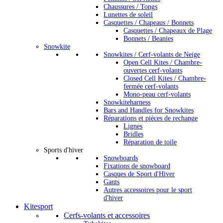
Chaussures / Tongs
Lunettes de soleil
Casquettes / Chapeaus / Bonnets
Casquettes / Chapeaux de Plage
Bonnets / Beanies
Snowkite
Snowkites / Cerf-volants de Neige
Open Cell Kites / Chambre-
ouvertes cerf-volants
Closed Cell Kites / Chambre-
fermée cerf-volants
Mono-peau cerf-volants
Snowkiteharness
Bars and Handles for Snowkites
Réparations et pièces de rechange
Lignes
Bridles
Réparation de toile
Sports d'hiver
Snowboards
Fixations de snowboard
Casques de Sport d'Hiver
Gants
Autres accessoires pour le sport
d'hiver
Kitesport
Cerfs-volants et accessoires