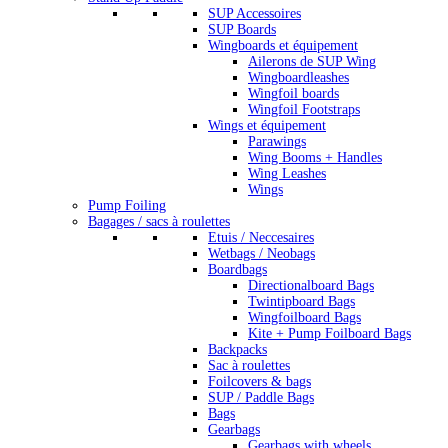
SUP Accessoires
SUP Boards
Wingboards et équipement
Ailerons de SUP Wing
Wingboardleashes
Wingfoil boards
Wingfoil Footstraps
Wings et équipement
Parawings
Wing Booms + Handles
Wing Leashes
Wings
Pump Foiling
Bagages / sacs à roulettes
Etuis / Neccesaires
Wetbags / Neobags
Boardbags
Directionalboard Bags
Twintipboard Bags
Wingfoilboard Bags
Kite + Pump Foilboard Bags
Backpacks
Sac à roulettes
Foilcovers & bags
SUP / Paddle Bags
Bags
Gearbags
Gearbags with wheels