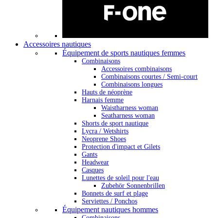
Accessoires nautiques
Équipement de sports nautiques femmes
Combinaisons
Accessoires combinaisons
Combinaisons courtes / Semi-court
Combinaisons longues
Hauts de néoprène
Harnais femme
Waistharness woman
Seatharness woman
Shorts de sport nautique
Lycra / Wetshirts
Neoprene Shoes
Protection d'impact et Gilets
Gants
Headwear
Casques
Lunettes de soleil pour l'eau
Zubehör Sonnenbrillen
Bonnets de surf et plage
Serviettes / Ponchos
Équipement nautiques hommes
Combinaisons