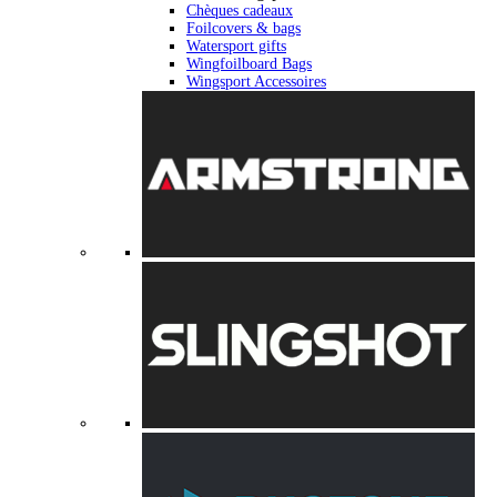
Chèques cadeaux
Foilcovers & bags
Watersport gifts
Wingfoilboard Bags
Wingsport Accessoires