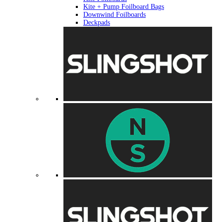
Kite + Pump Foilboard Bags
Downwind Foilboards
Deckpads