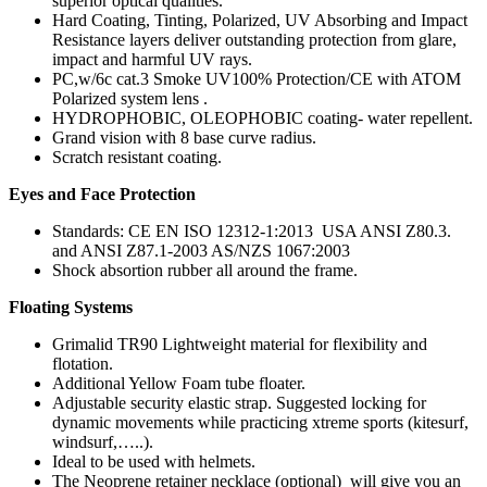
superior optical qualities.
Hard Coating, Tinting, Polarized, UV Absorbing and Impact
Resistance layers deliver outstanding protection from glare,
impact and harmful UV rays.
PC,w/6c cat.3 Smoke UV100% Protection/CE with ATOM
Polarized system lens .
HYDROPHOBIC, OLEOPHOBIC coating- water repellent.
Grand vision with 8 base curve radius.
Scratch resistant coating.
Eyes and Face Protection
Standards: CE EN ISO 12312-1:2013 USA ANSI Z80.3.
and ANSI Z87.1-2003 AS/NZS 1067:2003
Shock absortion rubber all around the frame.
Floating Systems
Grimalid TR90 Lightweight material for flexibility and
flotation.
Additional Yellow Foam tube floater.
Adjustable security elastic strap. Suggested locking for
dynamic movements while practicing xtreme sports (kitesurf,
windsurf,…..).
Ideal to be used with helmets.
The Neoprene retainer necklace (optional) will give you an