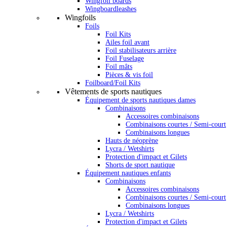
Wingfoil boards
Wingboardleashes
Wingfoils
Foils
Foil Kits
Ailes foil avant
Foil stabilisateurs arrière
Foil Fuselage
Foil mâts
Pièces & vis foil
Foilboard/Foil Kits
Vêtements de sports nautiques
Équipement de sports nautiques dames
Combinaisons
Accessoires combinaisons
Combinaisons courtes / Semi-court
Combinaisons longues
Hauts de néoprène
Lycra / Wetshirts
Protection d'impact et Gilets
Shorts de sport nautique
Équipement nautiques enfants
Combinaisons
Accessoires combinaisons
Combinaisons courtes / Semi-court
Combinaisons longues
Lycra / Wetshirts
Protection d'impact et Gilets