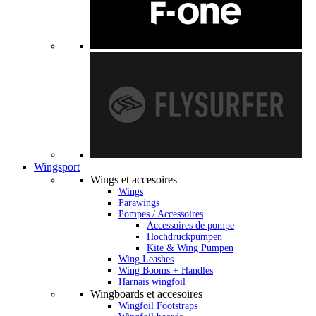
Wingsport
Wings et accesoires
Wings
Parawings
Pompes / Accessoires
Accessoires de pompe
Hochdruckpumpen
Kite & Wing Pumpen
Wing Leashes
Wing Booms + Handles
Harnais wingfoil
Wingboards et accesoires
Wingfoil Footstraps