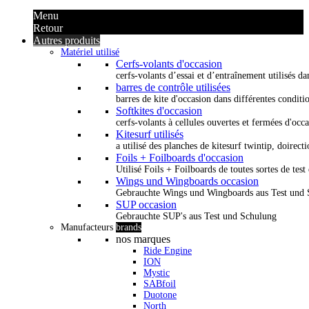
Menu
Retour
Autres produits
Matériel utilisé
Cerfs-volants d'occasion
cerfs-volants d’essai et d’entraînement utilisés dan
barres de contrôle utilisées
barres de kite d'occasion dans différentes conditi
Softkites d'occasion
cerfs-volants à cellules ouvertes et fermées d'occ
Kitesurf utilisés
a utilisé des planches de kitesurf twintip, doirectio
Foils + Foilboards d'occasion
Utilisé Foils + Foilboards de toutes sortes de test 
Wings und Wingboards occasion
Gebrauchte Wings und Wingboards aus Test und
SUP occasion
Gebrauchte SUP's aus Test und Schulung
Manufacteurs
brands
nos marques
Ride Engine
ION
Mystic
SABfoil
Duotone
North