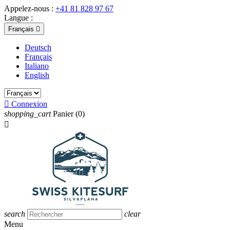
Appelez-nous :
+41 81 828 97 67
Langue :
Français

Deutsch
Français
Italiano
English

Connexion
shopping_cart
Panier
(0)

search
clear
Menu