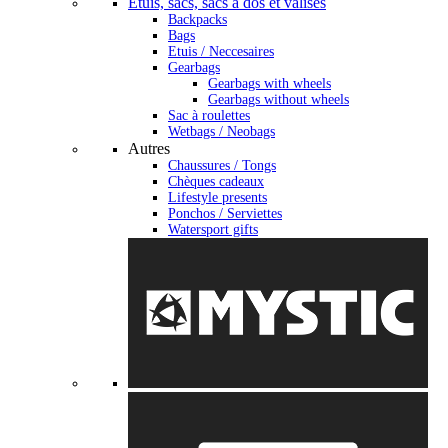
Étuis, sacs, sacs à dos et valises
Backpacks
Bags
Etuis / Neccesaires
Gearbags
Gearbags with wheels
Gearbags without wheels
Sac à roulettes
Wetbags / Neobags
Autres
Chaussures / Tongs
Chèques cadeaux
Lifestyle presents
Ponchos / Serviettes
Watersport gifts