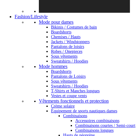
Fashion/Lifestyle
Mode pour dames
Bikinis / Costumes de bain
Boardshorts
Chemises / Hauts
Jackets / Windstoppers
Pantalons de loisirs
Robes / Onepieces
Sous vêtements
Sweatshirts / Hoodies
Mode hommes
Boardshorts
Pantalons de Loisirs
Sous vêtements
Sweatshirts / Hoodies
T-Shirts et Manches longues
Vestes et coupe vents
Vêtements fonctionnels et protection
Crème solaire
Équipement de sports nautiques dames
Combinaisons
Accessoires combinaisons
Combinaisons courtes / Semi-court
Combinaisons longues
Hauts de néoprène