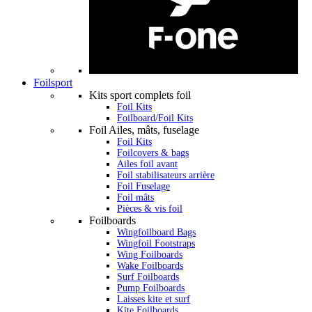
Foilsport
Kits sport complets foil
Foil Kits
Foilboard/Foil Kits
Foil Ailes, mâts, fuselage
Foil Kits
Foilcovers & bags
Ailes foil avant
Foil stabilisateurs arrière
Foil Fuselage
Foil mâts
Pièces & vis foil
Foilboards
Wingfoilboard Bags
Wingfoil Footstraps
Wing Foilboards
Wake Foilboards
Surf Foilboards
Pump Foilboards
Laisses kite et surf
Kite Foilboards