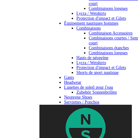
court
Combinaisons longues
Lycra / Wetshirts
Protection d'impact et Gilets
Équipement nautiques hommes
Combinaisons
Combinaison Accessoires
Combinaisons courtes / Sem
court
Combinaisons étanches
Combinaisons longues
Hauts de néoprène
Lycra / Wetshirts
Protection d'impact et Gilets
Shorts de sport nautique
Gants
Headwear
Lunettes de soleil pour l'eau
Zubehör Sonnenbrillen
Neoprene Shoes
Serviettes / Ponchos