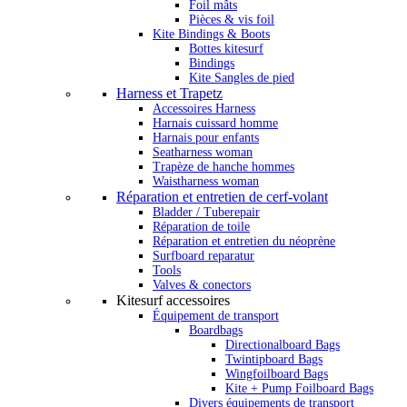
Foil mâts
Pièces & vis foil
Kite Bindings & Boots
Bottes kitesurf
Bindings
Kite Sangles de pied
Harness et Trapetz
Accessoires Harness
Harnais cuissard homme
Harnais pour enfants
Seatharness woman
Trapèze de hanche hommes
Waistharness woman
Réparation et entretien de cerf-volant
Bladder / Tuberepair
Réparation de toile
Réparation et entretien du néoprène
Surfboard reparatur
Tools
Valves & conectors
Kitesurf accessoires
Équipement de transport
Boardbags
Directionalboard Bags
Twintipboard Bags
Wingfoilboard Bags
Kite + Pump Foilboard Bags
Divers équipements de transport