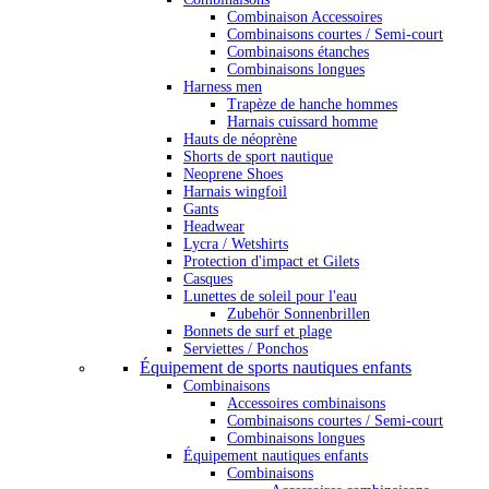
Combinaison Accessoires
Combinaisons courtes / Semi-court
Combinaisons étanches
Combinaisons longues
Harness men
Trapèze de hanche hommes
Harnais cuissard homme
Hauts de néoprène
Shorts de sport nautique
Neoprene Shoes
Harnais wingfoil
Gants
Headwear
Lycra / Wetshirts
Protection d'impact et Gilets
Casques
Lunettes de soleil pour l'eau
Zubehör Sonnenbrillen
Bonnets de surf et plage
Serviettes / Ponchos
Équipement de sports nautiques enfants
Combinaisons
Accessoires combinaisons
Combinaisons courtes / Semi-court
Combinaisons longues
Équipement nautiques enfants
Combinaisons