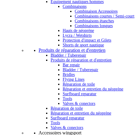
Équipement nautiques hommes
Combinaisons
Combinaison Accessoires
Combinaisons courtes / Semi-court
Combinaisons étanches
Combinaisons longues
Hauts de néoprène
Lycra / Wetshirts
Protection d'impact et Gilets
Shorts de sport nautique
Produits de réparation et d'entretien
Bladder / Tuberepair
Produits de réparation et d'entretien
Bar repair
Bladder / Tuberepair
Bridles
Flying Lines
Réparation de toile
Réparation et entretien du néoprène
Surfboard reparatur
Tools
Valves & conectors
Réparation de toile
Réparation et entretien du néoprène
Surfboard reparatur
Tools
Valves & conectors
Accessoires wingsport