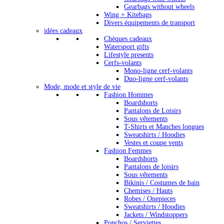
Gearbags without wheels
Wing + Kitebags
Divers équipements de transport
idées cadeaux
Chèques cadeaux
Watersport gifts
Lifestyle presents
Cerfs-volants
Mono-ligne cerf-volants
Duo-ligne cerf-volants
Mode, mode et style de vie
Fashion Hommes
Boardshorts
Pantalons de Loisirs
Sous vêtements
T-Shirts et Manches longues
Sweatshirts / Hoodies
Vestes et coupe vents
Fashion Femmes
Boardshorts
Pantalons de loisirs
Sous vêtements
Bikinis / Costumes de bain
Chemises / Hauts
Robes / Onepieces
Sweatshirts / Hoodies
Jackets / Windstoppers
Ponchos / Serviettes