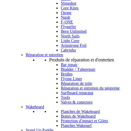
Slingshot
Core Kites
Ozone
Naish
F-ONE
Flysurfer
Bern Unlimited
North Sails
Light Corp
Armstrong Foil
Cabrinha
Réparation et entretien
Produits de réparation et d'entretien
Bar repair
Bladder / Tuberepair
Bridles
Flying Lines
Réparation de toile
Réparation et entretien du néoprène
Surfboard reparatur
Tools
Valves & conectors
Wakeboard
Planches de Wakeboard
Bottes de Wakeboard
Protection d'impact et Gilets
Planches Wakesurf
Stand Up Paddle