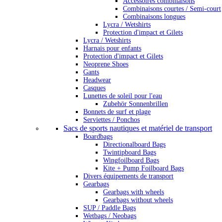
Accessoires combinaisons
Combinaisons courtes / Semi-court
Combinaisons longues
Lycra / Wetshirts
Protection d'impact et Gilets
Lycra / Wetshirts
Harnais pour enfants
Protection d'impact et Gilets
Neoprene Shoes
Gants
Headwear
Casques
Lunettes de soleil pour l'eau
Zubehör Sonnenbrillen
Bonnets de surf et plage
Serviettes / Ponchos
Sacs de sports nautiques et matériel de transport
Boardbags
Directionalboard Bags
Twintipboard Bags
Wingfoilboard Bags
Kite + Pump Foilboard Bags
Divers équipements de transport
Gearbags
Gearbags with wheels
Gearbags without wheels
SUP / Paddle Bags
Wetbags / Neobags