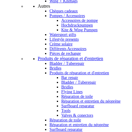
Wing + Kitebags
Autres
Chèques cadeaux
Pompes / Accessoires
Accessoires de pompe
Hochdruckpumpen
Kite & Wing Pumpen
Watersport gifts
Lifestyle presents
Crème solaire
Différents Accessoires
Pièces de rechange
Produits de réparation et d'entretien
Bladder / Tuberepair
Bridles
Produits de réparation et d'entretien
Bar repair
Bladder / Tuberepair
Bridles
Flying Lines
Réparation de toile
Réparation et entretien du néoprène
Surfboard reparatur
Tools
Valves & conectors
Réparation de toile
Réparation et entretien du néoprène
Surfboard reparatur