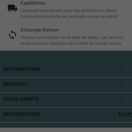
Expédition
Livraison immédiate pour les produits en stock -
Nous commandons les produits ne pas en stock
Echange/Retour
10 jours à compter de la date de vente. Les articles
en promotion remboursés à 80% en cas de retour

INFORMATIONS

PRODUITS

VOTRE COMPTE
key
INFORMATIONS