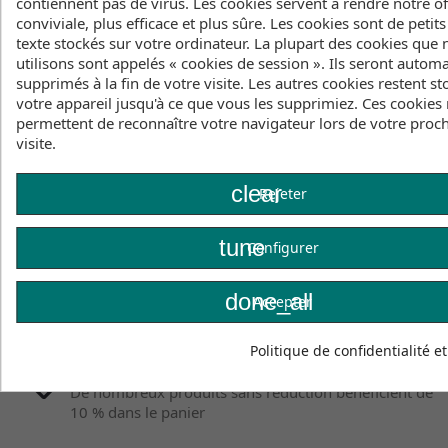
contiennent pas de virus. Les cookies servent à rendre notre of
Cliquez ici pour voir l'inventaire des produits
conviviale, plus efficace et plus sûre. Les cookies sont de petits
texte stockés sur votre ordinateur. La plupart des cookies que
utilisons sont appelés « cookies de session ». Ils seront auto
supprimés à la fin de votre visite. Les autres cookies restent st
Description
Détails du produit
votre appareil jusqu'à ce que vous les supprimiez. Ces cookies
permettent de reconnaître votre navigateur lors de votre proc
Inventaire
visite.
clear
Rejeter
tune
Configurer
done_all
Accepter
Politique de confidentialité e
Des prix équitables
De nombreux produits sans réduction bénéficient de
10 % dans le panier