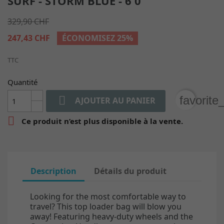
SURF - STORM BLUE - 6'0"
329,90 CHF
247,43 CHF
ÉCONOMISEZ 25%
TTC
Quantité

favorite
AJOUTER AU PANIER

Ce produit n’est plus disponible à la vente.
Description
Détails du produit
Looking for the most comfortable way to
travel? This top loader bag will blow you
away! Featuring heavy-duty wheels and the