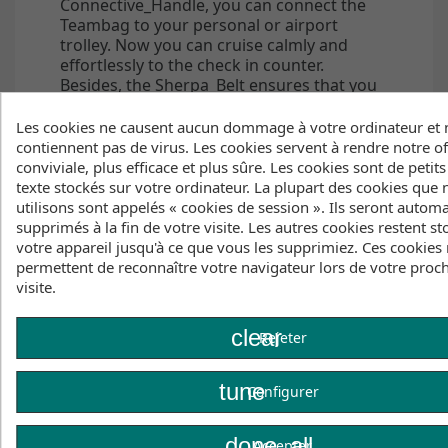
Connective_Handle, you can connect the
Teambag to your personal or airport
trolley. Now you can cruise calmly and
effortlessly to the check in counter.
Besides, the Sherpa_Belt ensures that you
always have one hand free for “the
important things”. Dura_Tec protection
Les cookies ne causent aucun dommage à votre ordinateur et 
and Bag_Breeze 2.0 keep your gear
contiennent pas de virus. Les cookies servent à rendre notre of
protected and ventilated throughout your
conviviale, plus efficace et plus sûre. Les cookies sont de petits
travels and make sure all your stuff arrives
texte stockés sur votre ordinateur. La plupart des cookies que
safe and sound.
utilisons sont appelés « cookies de session ». Ils seront auto
supprimés à la fin de votre visite. Les autres cookies restent st
votre appareil jusqu'à ce que vous les supprimiez. Ces cookies
Sizes and Specs
permettent de reconnaître votre navigateur lors de votre proc
visite.
SIZE
clear
MAX. BOARD SIZE
Rejeter
WEIGHT
190 X 55 X 35 CM
tune
Configurer
6'0 FT
3,86 KG
done_all
Accepter