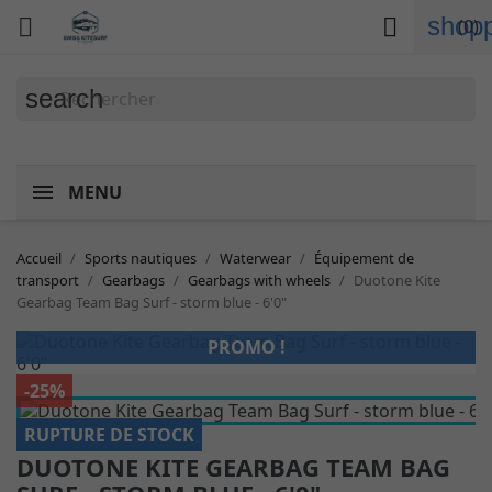
shopp


(0)
search
MENU
Accueil
Sports nautiques
Waterwear
Équipement de
transport
Gearbags
Gearbags with wheels
Duotone Kite
Gearbag Team Bag Surf - storm blue - 6'0"
PROMO !
-25%
RUPTURE DE STOCK
DUOTONE KITE GEARBAG TEAM BAG