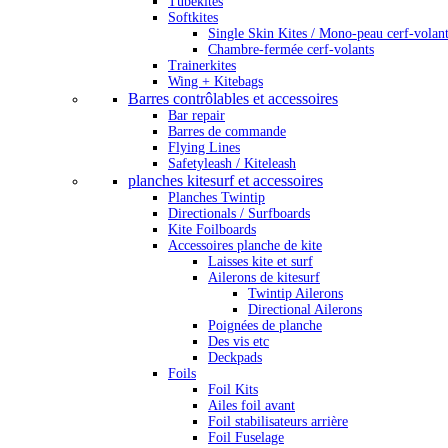
Tubekites
Softkites
Single Skin Kites / Mono-peau cerf-volan
Chambre-fermée cerf-volants
Trainerkites
Wing + Kitebags
Barres contrôlables et accessoires
Bar repair
Barres de commande
Flying Lines
Safetyleash / Kiteleash
planches kitesurf et accessoires
Planches Twintip
Directionals / Surfboards
Kite Foilboards
Accessoires planche de kite
Laisses kite et surf
Ailerons de kitesurf
Twintip Ailerons
Directional Ailerons
Poignées de planche
Des vis etc
Deckpads
Foils
Foil Kits
Ailes foil avant
Foil stabilisateurs arrière
Foil Fuselage