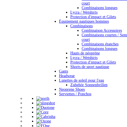
court
Combinaisons longues
Lycra / Wetshirts
Protection d'impact et Gilets
Équipement nautiques hommes
Combinaisons
Combinaison Accessoires
Combinaisons courtes / Sem
court
Combinaisons étanches
Combinaisons longues
Hauts de néoprène
Lycra / Wetshirts
Protection d'impact et Gilets
Shorts de sport nautique
Gants
Headwear
Lunettes de soleil pour l'eau
Zubehör Sonnenbrillen
Neoprene Shoes
Serviettes / Ponchos