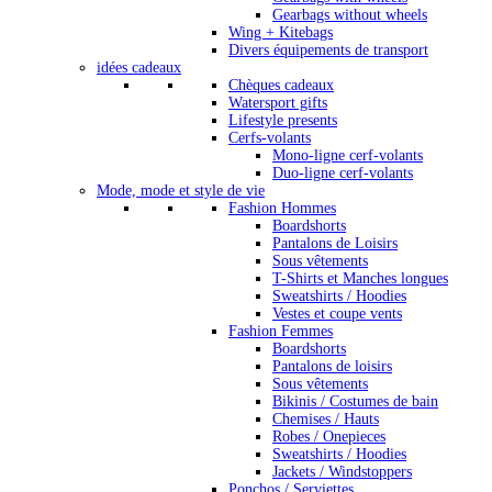
Gearbags without wheels
Wing + Kitebags
Divers équipements de transport
idées cadeaux
Chèques cadeaux
Watersport gifts
Lifestyle presents
Cerfs-volants
Mono-ligne cerf-volants
Duo-ligne cerf-volants
Mode, mode et style de vie
Fashion Hommes
Boardshorts
Pantalons de Loisirs
Sous vêtements
T-Shirts et Manches longues
Sweatshirts / Hoodies
Vestes et coupe vents
Fashion Femmes
Boardshorts
Pantalons de loisirs
Sous vêtements
Bikinis / Costumes de bain
Chemises / Hauts
Robes / Onepieces
Sweatshirts / Hoodies
Jackets / Windstoppers
Ponchos / Serviettes