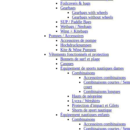
Foilcovers & bags
Gearbags
Gearbags with wheels
Gearbags without wheels
SUP / Paddle Bags
Wetbags / Neobags
Wing + Kitebags
Pompes / Accessoires
Accessoires de pompe
Hochdruckpumpen
Kite & Wing Pumpen
Vêtements fonctionnels et protection
Bonnets de surf et plage
Casques
Équipement de sports nautiques dames
Combinaisons
Accessoires combinaisons
Combinaisons courtes / Sem
court
Combinaisons longues
Hauts de néoprène
Lycra / Wetshirts
Protection d'impact et Gilets
Shorts de sport nautique
Équipement nautiques enfants
Combinaisons
Accessoires combinaisons
Combinaisons courtes / Sem