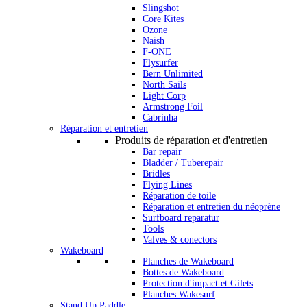
Slingshot
Core Kites
Ozone
Naish
F-ONE
Flysurfer
Bern Unlimited
North Sails
Light Corp
Armstrong Foil
Cabrinha
Réparation et entretien
Produits de réparation et d'entretien
Bar repair
Bladder / Tuberepair
Bridles
Flying Lines
Réparation de toile
Réparation et entretien du néoprène
Surfboard reparatur
Tools
Valves & conectors
Wakeboard
Planches de Wakeboard
Bottes de Wakeboard
Protection d'impact et Gilets
Planches Wakesurf
Stand Up Paddle