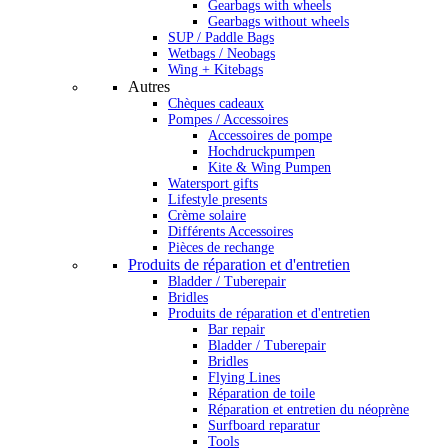
Gearbags with wheels
Gearbags without wheels
SUP / Paddle Bags
Wetbags / Neobags
Wing + Kitebags
Autres
Chèques cadeaux
Pompes / Accessoires
Accessoires de pompe
Hochdruckpumpen
Kite & Wing Pumpen
Watersport gifts
Lifestyle presents
Crème solaire
Différents Accessoires
Pièces de rechange
Produits de réparation et d'entretien
Bladder / Tuberepair
Bridles
Produits de réparation et d'entretien
Bar repair
Bladder / Tuberepair
Bridles
Flying Lines
Réparation de toile
Réparation et entretien du néoprène
Surfboard reparatur
Tools