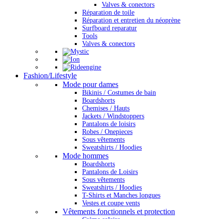
Valves & conectors
Réparation de toile
Réparation et entretien du néoprène
Surfboard reparatur
Tools
Valves & conectors
Fashion/Lifestyle
Mode pour dames
Bikinis / Costumes de bain
Boardshorts
Chemises / Hauts
Jackets / Windstoppers
Pantalons de loisirs
Robes / Onepieces
Sous vêtements
Sweatshirts / Hoodies
Mode hommes
Boardshorts
Pantalons de Loisirs
Sous vêtements
Sweatshirts / Hoodies
T-Shirts et Manches longues
Vestes et coupe vents
Vêtements fonctionnels et protection