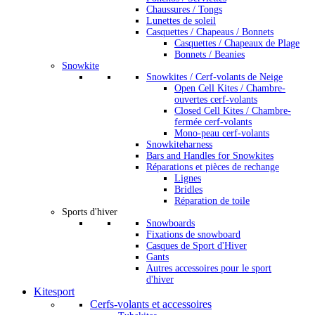
Chaussures / Tongs
Lunettes de soleil
Casquettes / Chapeaus / Bonnets
Casquettes / Chapeaux de Plage
Bonnets / Beanies
Snowkite
Snowkites / Cerf-volants de Neige
Open Cell Kites / Chambre-
ouvertes cerf-volants
Closed Cell Kites / Chambre-
fermée cerf-volants
Mono-peau cerf-volants
Snowkiteharness
Bars and Handles for Snowkites
Réparations et pièces de rechange
Lignes
Bridles
Réparation de toile
Sports d'hiver
Snowboards
Fixations de snowboard
Casques de Sport d'Hiver
Gants
Autres accessoires pour le sport
d'hiver
Kitesport
Cerfs-volants et accessoires