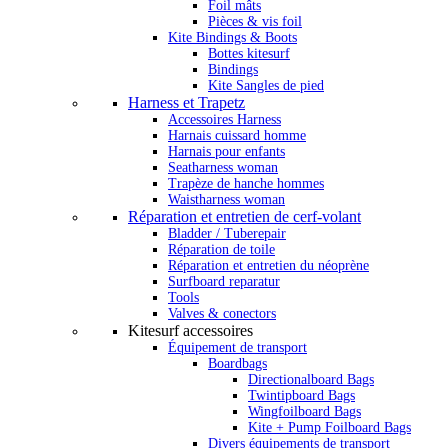
Foil mâts
Pièces & vis foil
Kite Bindings & Boots
Bottes kitesurf
Bindings
Kite Sangles de pied
Harness et Trapetz
Accessoires Harness
Harnais cuissard homme
Harnais pour enfants
Seatharness woman
Trapèze de hanche hommes
Waistharness woman
Réparation et entretien de cerf-volant
Bladder / Tuberepair
Réparation de toile
Réparation et entretien du néoprène
Surfboard reparatur
Tools
Valves & conectors
Kitesurf accessoires
Équipement de transport
Boardbags
Directionalboard Bags
Twintipboard Bags
Wingfoilboard Bags
Kite + Pump Foilboard Bags
Divers équipements de transport