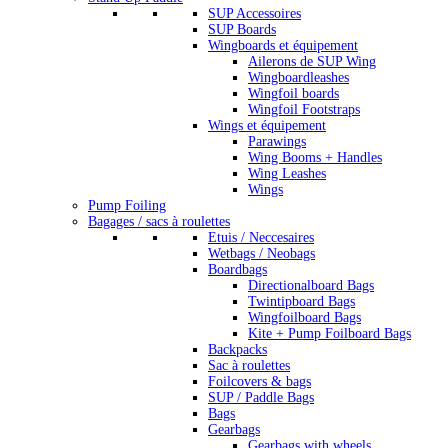
SUP Accessoires
SUP Boards
Wingboards et équipement
Ailerons de SUP Wing
Wingboardleashes
Wingfoil boards
Wingfoil Footstraps
Wings et équipement
Parawings
Wing Booms + Handles
Wing Leashes
Wings
Pump Foiling
Bagages / sacs à roulettes
Etuis / Neccesaires
Wetbags / Neobags
Boardbags
Directionalboard Bags
Twintipboard Bags
Wingfoilboard Bags
Kite + Pump Foilboard Bags
Backpacks
Sac à roulettes
Foilcovers & bags
SUP / Paddle Bags
Bags
Gearbags
Gearbags with wheels