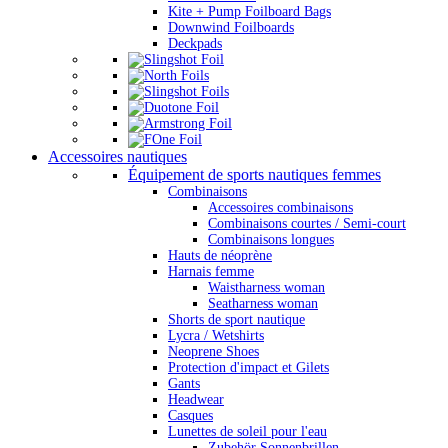
Kite + Pump Foilboard Bags
Downwind Foilboards
Deckpads
Accessoires nautiques
Équipement de sports nautiques femmes
Combinaisons
Accessoires combinaisons
Combinaisons courtes / Semi-court
Combinaisons longues
Hauts de néoprène
Harnais femme
Waistharness woman
Seatharness woman
Shorts de sport nautique
Lycra / Wetshirts
Neoprene Shoes
Protection d'impact et Gilets
Gants
Headwear
Casques
Lunettes de soleil pour l'eau
Zubehör Sonnenbrillen