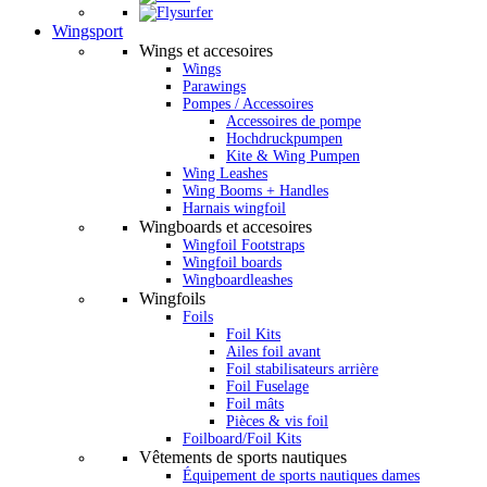
Wingsport
Wings et accesoires
Wings
Parawings
Pompes / Accessoires
Accessoires de pompe
Hochdruckpumpen
Kite & Wing Pumpen
Wing Leashes
Wing Booms + Handles
Harnais wingfoil
Wingboards et accesoires
Wingfoil Footstraps
Wingfoil boards
Wingboardleashes
Wingfoils
Foils
Foil Kits
Ailes foil avant
Foil stabilisateurs arrière
Foil Fuselage
Foil mâts
Pièces & vis foil
Foilboard/Foil Kits
Vêtements de sports nautiques
Équipement de sports nautiques dames