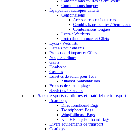
Combinaisons courtes / Semi-court
Combinaisons longues
Équipement nautiques enfants
Combinaisons
Accessoires combinaisons
Combinaisons courtes / Semi-court
Combinaisons longues
Lycra / Wetshirts
Protection d'impact et Gilets
Lycra / Wetshirts
Harnais pour enfants
Protection d'impact et Gilets
Neoprene Shoes
Gants
Headwear
Casques
Lunettes de soleil pour l'eau
Zubehör Sonnenbrillen
Bonnets de surf et plage
Serviettes / Ponchos
Sacs de sports nautiques et matériel de transport
Boardbags
Directionalboard Bags
Twintipboard Bags
Wingfoilboard Bags
Kite + Pump Foilboard Bags
Divers équipements de transport
Gearbags