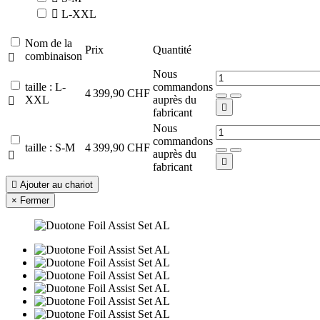

L-XXL
Nom de la
Prix
Quantité
combinaison

Nous
taille : L-
commandons
4 399,90 CHF
XXL
auprès du


fabricant
Nous
commandons
taille : S-M
4 399,90 CHF
auprès du


fabricant

Ajouter au chariot
×
Fermer