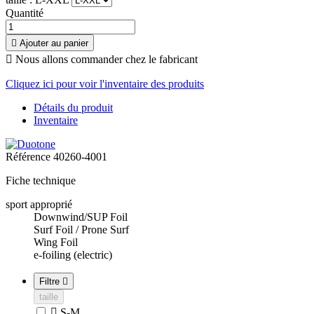
Quantité

Ajouter au panier

Nous allons commander chez le fabricant
Cliquez ici pour voir l'inventaire des produits
Détails du produit
Inventaire
Référence
40260-4001
Fiche technique
sport approprié
Downwind/SUP Foil
Surf Foil / Prone Surf
Wing Foil
e-foiling (electric)
Filtre

taille

S-M