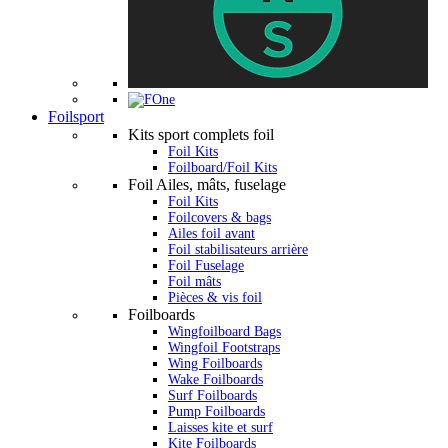
Foilsport
Kits sport complets foil
Foil Kits
Foilboard/Foil Kits
Foil Ailes, mâts, fuselage
Foil Kits
Foilcovers & bags
Ailes foil avant
Foil stabilisateurs arrière
Foil Fuselage
Foil mâts
Pièces & vis foil
Foilboards
Wingfoilboard Bags
Wingfoil Footstraps
Wing Foilboards
Wake Foilboards
Surf Foilboards
Pump Foilboards
Laisses kite et surf
Kite Foilboards