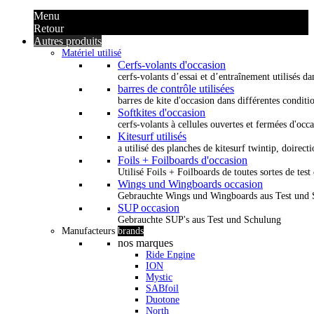
Menu
Retour
Autres produits
Matériel utilisé
Cerfs-volants d'occasion
cerfs-volants d’essai et d’entraînement utilisés dan
barres de contrôle utilisées
barres de kite d'occasion dans différentes conditi
Softkites d'occasion
cerfs-volants à cellules ouvertes et fermées d'occ
Kitesurf utilisés
a utilisé des planches de kitesurf twintip, doirectio
Foils + Foilboards d'occasion
Utilisé Foils + Foilboards de toutes sortes de test 
Wings und Wingboards occasion
Gebrauchte Wings und Wingboards aus Test und
SUP occasion
Gebrauchte SUP's aus Test und Schulung
Manufacteurs
brands
nos marques
Ride Engine
ION
Mystic
SABfoil
Duotone
North