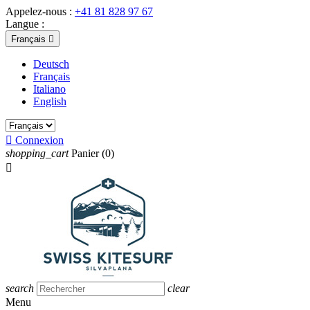
Appelez-nous :
+41 81 828 97 67
Langue :
Français

Deutsch
Français
Italiano
English

Connexion
shopping_cart
Panier
(0)

search
clear
Menu