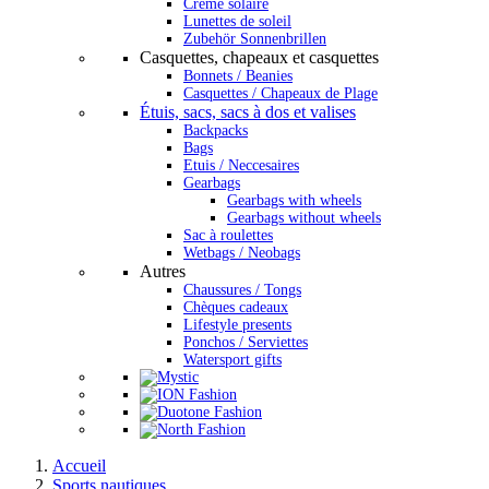
Crème solaire
Lunettes de soleil
Zubehör Sonnenbrillen
Casquettes, chapeaux et casquettes
Bonnets / Beanies
Casquettes / Chapeaux de Plage
Étuis, sacs, sacs à dos et valises
Backpacks
Bags
Etuis / Neccesaires
Gearbags
Gearbags with wheels
Gearbags without wheels
Sac à roulettes
Wetbags / Neobags
Autres
Chaussures / Tongs
Chèques cadeaux
Lifestyle presents
Ponchos / Serviettes
Watersport gifts
Accueil
Sports nautiques