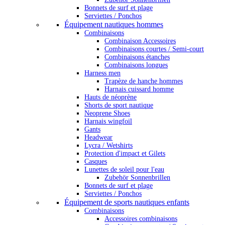
Bonnets de surf et plage
Serviettes / Ponchos
Équipement nautiques hommes
Combinaisons
Combinaison Accessoires
Combinaisons courtes / Semi-court
Combinaisons étanches
Combinaisons longues
Harness men
Trapèze de hanche hommes
Harnais cuissard homme
Hauts de néoprène
Shorts de sport nautique
Neoprene Shoes
Harnais wingfoil
Gants
Headwear
Lycra / Wetshirts
Protection d'impact et Gilets
Casques
Lunettes de soleil pour l'eau
Zubehör Sonnenbrillen
Bonnets de surf et plage
Serviettes / Ponchos
Équipement de sports nautiques enfants
Combinaisons
Accessoires combinaisons