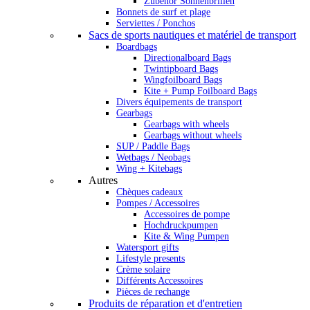
Zubehör Sonnenbrillen
Bonnets de surf et plage
Serviettes / Ponchos
Sacs de sports nautiques et matériel de transport
Boardbags
Directionalboard Bags
Twintipboard Bags
Wingfoilboard Bags
Kite + Pump Foilboard Bags
Divers équipements de transport
Gearbags
Gearbags with wheels
Gearbags without wheels
SUP / Paddle Bags
Wetbags / Neobags
Wing + Kitebags
Autres
Chèques cadeaux
Pompes / Accessoires
Accessoires de pompe
Hochdruckpumpen
Kite & Wing Pumpen
Watersport gifts
Lifestyle presents
Crème solaire
Différents Accessoires
Pièces de rechange
Produits de réparation et d'entretien