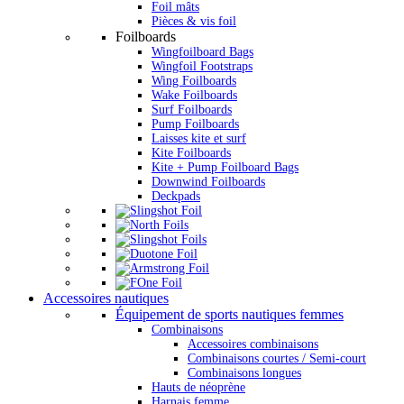
Foil mâts
Pièces & vis foil
Foilboards
Wingfoilboard Bags
Wingfoil Footstraps
Wing Foilboards
Wake Foilboards
Surf Foilboards
Pump Foilboards
Laisses kite et surf
Kite Foilboards
Kite + Pump Foilboard Bags
Downwind Foilboards
Deckpads
Accessoires nautiques
Équipement de sports nautiques femmes
Combinaisons
Accessoires combinaisons
Combinaisons courtes / Semi-court
Combinaisons longues
Hauts de néoprène
Harnais femme