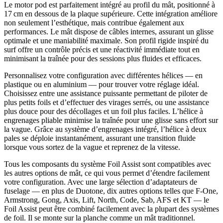
Le motor pod est parfaitement intégré au profil du mât, positionné à
17 cm en dessous de la plaque supérieure. Cette intégration améliore
non seulement l’esthétique, mais contribue également aux
performances. Le mât dispose de câbles internes, assurant un glisse
optimale et une maniabilité maximale. Son profil rigide inspiré du
surf offre un contrôle précis et une réactivité immédiate tout en
minimisant la traînée pour des sessions plus fluides et efficaces.
Personnalisez votre configuration avec différentes hélices — en
plastique ou en aluminium — pour trouver votre réglage idéal.
Choisissez entre une assistance puissante permettant de piloter de
plus petits foils et d’effectuer des virages serrés, ou une assistance
plus douce pour des décollages et un foil plus faciles. L’hélice à
engrenages pliable minimise la traînée pour une glisse sans effort sur
la vague. Grâce au système d’engrenages intégré, l’hélice à deux
pales se déploie instantanément, assurant une transition fluide
lorsque vous sortez de la vague et reprenez de la vitesse.
Tous les composants du système Foil Assist sont compatibles avec
les autres options de mât, ce qui vous permet d’étendre facilement
votre configuration. Avec une large sélection d’adaptateurs de
fuselage — en plus de Duotone, dix autres options telles que F-One,
Armstrong, Gong, Axis, Lift, North, Code, Sab, AFS et KT — le
Foil Assist peut être combiné facilement avec la plupart des systèmes
de foil. Il se monte sur la planche comme un mât traditionnel.