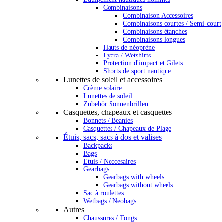
Combinaisons
Combinaison Accessoires
Combinaisons courtes / Semi-court
Combinaisons étanches
Combinaisons longues
Hauts de néoprène
Lycra / Wetshirts
Protection d'impact et Gilets
Shorts de sport nautique
Lunettes de soleil et accessoires
Crème solaire
Lunettes de soleil
Zubehör Sonnenbrillen
Casquettes, chapeaux et casquettes
Bonnets / Beanies
Casquettes / Chapeaux de Plage
Étuis, sacs, sacs à dos et valises
Backpacks
Bags
Etuis / Neccesaires
Gearbags
Gearbags with wheels
Gearbags without wheels
Sac à roulettes
Wetbags / Neobags
Autres
Chaussures / Tongs