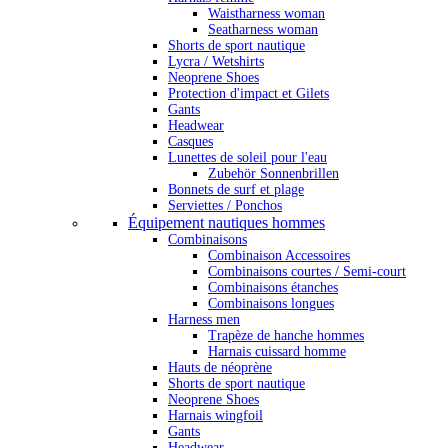
Waistharness woman
Seatharness woman
Shorts de sport nautique
Lycra / Wetshirts
Neoprene Shoes
Protection d'impact et Gilets
Gants
Headwear
Casques
Lunettes de soleil pour l'eau
Zubehör Sonnenbrillen
Bonnets de surf et plage
Serviettes / Ponchos
Équipement nautiques hommes
Combinaisons
Combinaison Accessoires
Combinaisons courtes / Semi-court
Combinaisons étanches
Combinaisons longues
Harness men
Trapèze de hanche hommes
Harnais cuissard homme
Hauts de néoprène
Shorts de sport nautique
Neoprene Shoes
Harnais wingfoil
Gants
Headwear