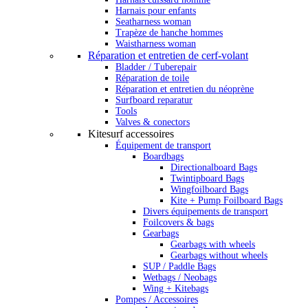
Harnais pour enfants
Seatharness woman
Trapèze de hanche hommes
Waistharness woman
Réparation et entretien de cerf-volant
Bladder / Tuberepair
Réparation de toile
Réparation et entretien du néoprène
Surfboard reparatur
Tools
Valves & conectors
Kitesurf accessoires
Équipement de transport
Boardbags
Directionalboard Bags
Twintipboard Bags
Wingfoilboard Bags
Kite + Pump Foilboard Bags
Divers équipements de transport
Foilcovers & bags
Gearbags
Gearbags with wheels
Gearbags without wheels
SUP / Paddle Bags
Wetbags / Neobags
Wing + Kitebags
Pompes / Accessoires