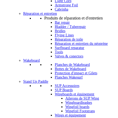
Light Corp
Armstrong Foil
Cabrinha
Réparation et entretien
Produits de réparation et d'entretien
Bar repair
Bladder / Tuberepair
Bridles
Flying Lines
Réparation de toile
Réparation et entretien du néoprène
Surfboard reparatur
Tools
Valves & conectors
Wakeboard
Planches de Wakeboard
Bottes de Wakeboard
Protection d'impact et Gilets
Planches Wakesurf
Stand Up Paddle
SUP Accessoires
SUP Boards
Wingboards et équipement
Ailerons de SUP Wing
Wingboardleashes
Wingfoil boards
Wingfoil Footstraps
Wings et équipement