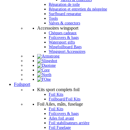
Réparation de toile
Réparation et entretien du néoprène
Surfboard reparatur
Tools
Valves & conectors
Accessoires wingsport
Chèques cadeaux
Foilcovers & bags
Watersport gifts
Wingfoilboard Bags
Wingsport Accessoires
Foilsport
Kits sport complets foil
Foil Kits
Foilboard/Foil Kits
Foil Ailes, mâts, fuselage
Foil Kits
Foilcovers & bags
Ailes foil avant
Foil stabilisateurs arrière
Foil Fuselage