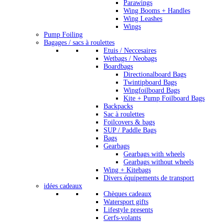
Parawings
Wing Booms + Handles
Wing Leashes
Wings
Pump Foiling
Bagages / sacs à roulettes
Etuis / Neccesaires
Wetbags / Neobags
Boardbags
Directionalboard Bags
Twintipboard Bags
Wingfoilboard Bags
Kite + Pump Foilboard Bags
Backpacks
Sac à roulettes
Foilcovers & bags
SUP / Paddle Bags
Bags
Gearbags
Gearbags with wheels
Gearbags without wheels
Wing + Kitebags
Divers équipements de transport
idées cadeaux
Chèques cadeaux
Watersport gifts
Lifestyle presents
Cerfs-volants