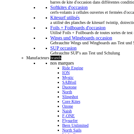
barres de kite d'occasion dans différentes conditi
Softkites d'occasion
cerfs-volants à cellules ouvertes et fermées d'occ
Kitesurf utilisés
a utilisé des planches de kitesurf twintip, doirectio
Foils + Foilboards d'occasion
Utilisé Foils + Foilboards de toutes sortes de test 
Wings und Wingboards occasion
Gebrauchte Wings und Wingboards aus Test und
SUP occasion
Gebrauchte SUP's aus Test und Schulung
Manufacteurs
brands
nos marques
Ride Engine
ION
Mystic
SABfoil
Duotone
North
Slingshot
Core Kites
Ozone
Naish
F-ONE
Flysurfer
Bern Unlimited
North Sails