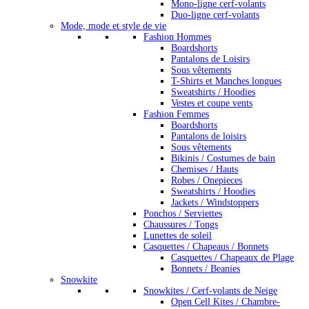
Mono-ligne cerf-volants
Duo-ligne cerf-volants
Mode, mode et style de vie
Fashion Hommes
Boardshorts
Pantalons de Loisirs
Sous vêtements
T-Shirts et Manches longues
Sweatshirts / Hoodies
Vestes et coupe vents
Fashion Femmes
Boardshorts
Pantalons de loisirs
Sous vêtements
Bikinis / Costumes de bain
Chemises / Hauts
Robes / Onepieces
Sweatshirts / Hoodies
Jackets / Windstoppers
Ponchos / Serviettes
Chaussures / Tongs
Lunettes de soleil
Casquettes / Chapeaus / Bonnets
Casquettes / Chapeaux de Plage
Bonnets / Beanies
Snowkite
Snowkites / Cerf-volants de Neige
Open Cell Kites / Chambre-