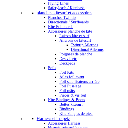
Flying Lines
Safetyleash / Kiteleash
planches kitesurf et accessoires
Planches Twintip
Directionals / Surfboards
Kite Foilboards
Accessoires planche de kite
Laisses kite et surf
Ailerons de kitesurf
Twintip Ailerons
Directional Ailerons
Poignées de planche
Des vis etc
Deckpads
Foils
Foil Kits
Ailes foil avant
Foil stabilisateurs arrière
Foil Fuselage
Foil mâts
Pièces & vis foil
Kite Bindings & Boots
Bottes kitesurf
Bindings
Kite Sangles de pied
Harness et Trapetz
Accessoires Harness
Harnais cuissard homme