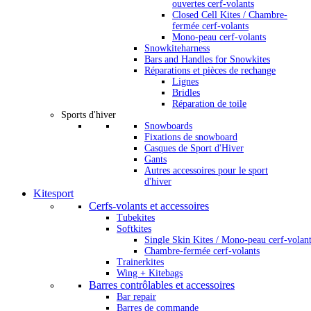
ouvertes cerf-volants
Closed Cell Kites / Chambre-
fermée cerf-volants
Mono-peau cerf-volants
Snowkiteharness
Bars and Handles for Snowkites
Réparations et pièces de rechange
Lignes
Bridles
Réparation de toile
Sports d'hiver
Snowboards
Fixations de snowboard
Casques de Sport d'Hiver
Gants
Autres accessoires pour le sport
d'hiver
Kitesport
Cerfs-volants et accessoires
Tubekites
Softkites
Single Skin Kites / Mono-peau cerf-volan
Chambre-fermée cerf-volants
Trainerkites
Wing + Kitebags
Barres contrôlables et accessoires
Bar repair
Barres de commande