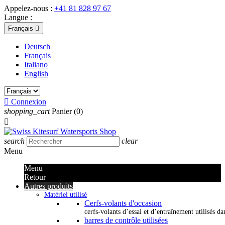
Appelez-nous :
+41 81 828 97 67
Langue :
Français

Deutsch
Français
Italiano
English

Connexion
shopping_cart
Panier
(0)

search
clear
Menu
Menu
Retour
Autres produits
Matériel utilisé
Cerfs-volants d'occasion
cerfs-volants d’essai et d’entraînement utilisés dan
barres de contrôle utilisées