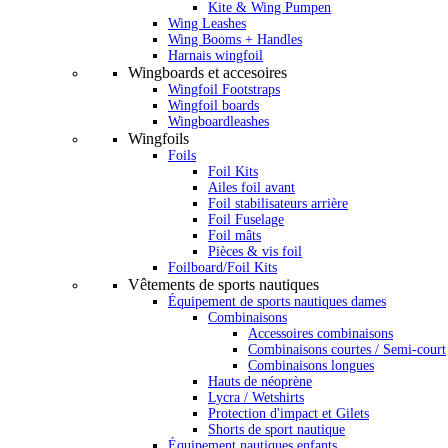
Kite & Wing Pumpen
Wing Leashes
Wing Booms + Handles
Harnais wingfoil
Wingboards et accesoires
Wingfoil Footstraps
Wingfoil boards
Wingboardleashes
Wingfoils
Foils
Foil Kits
Ailes foil avant
Foil stabilisateurs arrière
Foil Fuselage
Foil mâts
Pièces & vis foil
Foilboard/Foil Kits
Vêtements de sports nautiques
Équipement de sports nautiques dames
Combinaisons
Accessoires combinaisons
Combinaisons courtes / Semi-court
Combinaisons longues
Hauts de néoprène
Lycra / Wetshirts
Protection d'impact et Gilets
Shorts de sport nautique
Équipement nautiques enfants