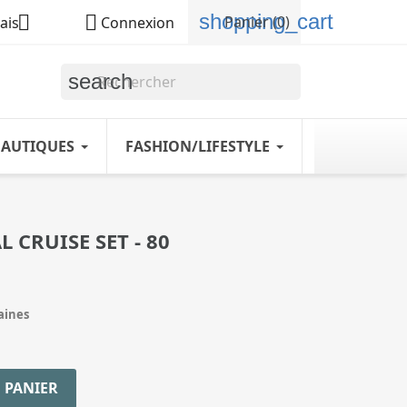
shopping_cart


Panier
(0)
ais
Connexion
search
NAUTIQUES
FASHION/LIFESTYLE
 CRUISE SET - 80
maines
 PANIER