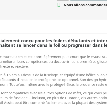

Nous allons commander 
cialement conçu pour les foilers débutants et inte
haitent se lancer dans le foil ou progresser dans l
mesure 80 cm et est donc légèrement plus court que le eMast AL. 
t améliorer leurs compétences ou découvrir leurs premières glisse
recte et réactive.
 à 15 cm au-dessus de la fuselage, et équipé d’une hélice pliable 
utants d’installer le protège-hélice optionnel. Son design hyd
. Toutefois, même avec le protège-hélice, la prudence reste esse
sont compatibles avec les autres options de mâts, ce qui vous pe
teurs de fuselage —incluant, en plus de Duotone, dix autres opti
Foil Assist peut être combiné facilement avec la plupart des systèm