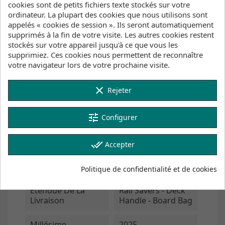
cookies sont de petits fichiers texte stockés sur votre
ordinateur. La plupart des cookies que nous utilisons sont
Référence
appelés « cookies de session ». Ils seront automatiquement
77258-0903
supprimés à la fin de votre visite. Les autres cookies restent
stockés sur votre appareil jusqu'à ce que vous les
Fiche technique
supprimiez. Ces cookies nous permettent de reconnaître
votre navigateur lors de votre prochaine visite.
Sport Approprié
Downwind/SUP
Foil
Wing Foil
clear
Rejeter
Style De Conduite
Downwind
tune
Configurer
Freeride
Lightwind
done_all
Accepter
Niveau De
Expert
Compétence
Avancé
Politique de confidentialité et de cookies
Étendue De La
Rail Savers - Deck
Livraison
Handle - Board Bag
Millésime
2025