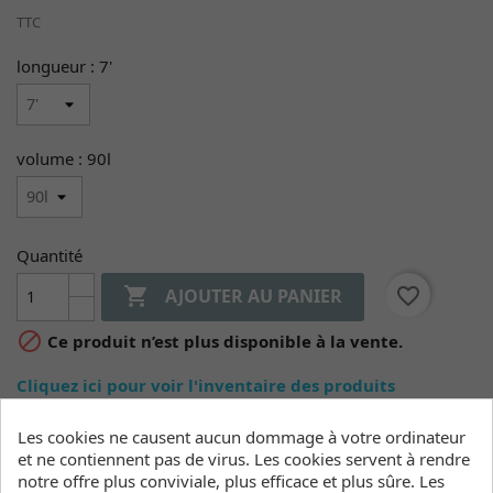
TTC
longueur : 7'
volume : 90l
Quantité

favorite_border
AJOUTER AU PANIER

Ce produit n’est plus disponible à la vente.
Cliquez ici pour voir l'inventaire des produits
Les cookies ne causent aucun dommage à votre ordinateur
et ne contiennent pas de virus. Les cookies servent à rendre
Détails du produit
Inventaire
notre offre plus conviviale, plus efficace et plus sûre. Les