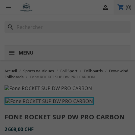
shopping_cart


(0)
search
MENU
Accueil
Sports nautiques
Foil Sport
Foilboards
Downwind
Foilboards
Fone ROCKET SUP DW PRO CARBON
FONE ROCKET SUP DW PRO CARBON
2 669,00 CHF