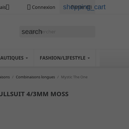
shopping_cart


Panier
(0)
ais
Connexion
search
NAUTIQUES
FASHION/LIFESTYLE
isons
Combinaisons longues
Mystic The One
FULLSUIT 4/3MM MOSS