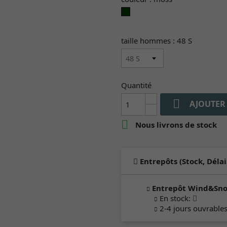
moss
taille hommes : 48 S
Quantité

AJOUTER

Nous livrons de stock
Entrepôts (Stock, Délai
Entrepôt Wind&Sn
En stock
:
2-4 jours ouvrable