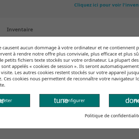
Cliquez ici pour voir l'inve
Inventaire
 de "l'Unique" ? Nous l'avons trouvée. La combinaison int
e causent aucun dommage à votre ordinateur et ne contiennent pa
ne souple MX4 Yamamoto. Elle est maintenant disponible en
rvent à rendre notre offre plus conviviale, plus efficace et plus sû
rvue de Zip et comporte une doublure intérieure chaude, 
e petits fichiers texte stockés sur votre ordinateur. La plupart de
rieur. Elle est également dotée de notre nouveau panneau
s sont appelés « cookies de session ». Ils seront automatiquemen
nt, de genouillères extensibles dans les 4 sens et d'un cou
e visite. Les autres cookies restent stockés sur votre appareil jusq
z. Ces cookies nous permettent de reconnaître votre navigateur lo
te.
ar
tune
done
ejeter
Configurer
Ac
Politique de confidentialit
ch, top‑notch insulation and a smaller environmental footprint