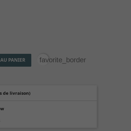
favorite_border
 AU PANIER
s de livraison)
ow
s