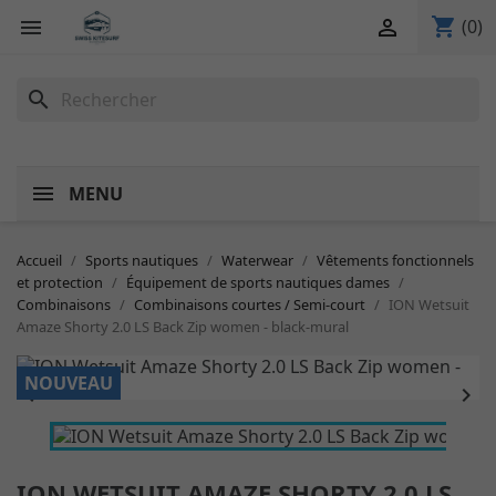
shopping_cart


(0)
search
MENU
Accueil
Sports nautiques
Waterwear
Vêtements fonctionnels
et protection
Équipement de sports nautiques dames
Combinaisons
Combinaisons courtes / Semi-court
ION Wetsuit
Amaze Shorty 2.0 LS Back Zip women - black-mural
NOUVEAU


ION WETSUIT AMAZE SHORTY 2.0 LS