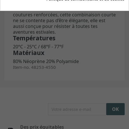
Silk_Stuff super douce augmente le confort au
maximum. Avec ses bords soudés et ses
coutures renforcées, cette combinaison courte
ne se contente pas d’être élégante, elle est
aussi conçue pour résister à toutes tes
aventures estivales.
Températures
20°C - 25°C / 68°F - 77°F
Matériaux
80% Néoprène 20% Polyamide
Item-no. 48253-4550
Des prix équitables