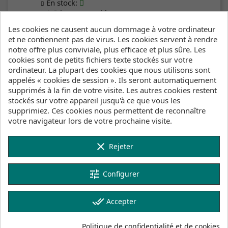
En stock
:
1-3 jours ouvrables
Les cookies ne causent aucun dommage à votre ordinateur
et ne contiennent pas de virus. Les cookies servent à rendre
Cliquez ici pour voir l'inventaire des produits
notre offre plus conviviale, plus efficace et plus sûre. Les
cookies sont de petits fichiers texte stockés sur votre
ordinateur. La plupart des cookies que nous utilisons sont
Description
Détails du produit
appelés « cookies de session ». Ils seront automatiquement
supprimés à la fin de votre visite. Les autres cookies restent
Inventaire
stockés sur votre appareil jusqu'à ce que vous les
supprimiez. Ces cookies nous permettent de reconnaître
votre navigateur lors de votre prochaine visite.
La combinaison courte à manches longues
Amaze Shorty 2.0 Back Zip est idéale pour
celles qui veulent conquérir les vagues en
clear
Rejeter
toute confiance. Parfaite pour les sessions en
eau chaude dans les climats plus doux, cette
combinaison courte à manches longues
tune
Configurer
maintient tes jambes dans l’eau tout en
protégeant le haut de ton corps du vent et des
done_all
Accepter
rayons du soleil. Fabriquée en néoprène
souple, elle offre une liberté de mouvement
imbattable, tandis que la doublure intérieure
Politique de confidentialité et de cookies