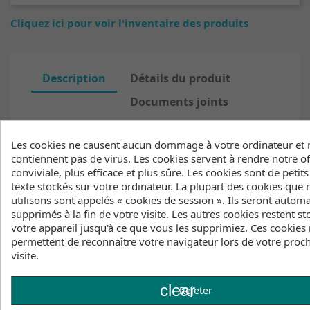
Cliquez ici pour voir l'inventaire des produits
Description
Détails du produit
Documents joints
Inventaire
Les cookies ne causent aucun dommage à votre ordinateur et 
contiennent pas de virus. Les cookies servent à rendre notre of
Features
conviviale, plus efficace et plus sûre. Les cookies sont de petits
texte stockés sur votre ordinateur. La plupart des cookies que
- 120 gsm, single jersey
utilisons sont appelés « cookies de session ». Ils seront auto
- Regular fit
supprimés à la fin de votre visite. Les autres cookies restent st
- Silicon wash
votre appareil jusqu'à ce que vous les supprimiez. Ces cookies
Fabrics
permettent de reconnaître votre navigateur lors de votre proc
visite.
- 100% cotton
Colors
clear
Rejeter