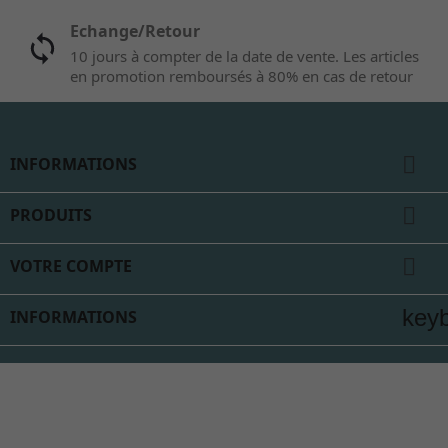
Echange/Retour
10 jours à compter de la date de vente. Les articles
en promotion remboursés à 80% en cas de retour

INFORMATIONS

PRODUITS

VOTRE COMPTE
key
INFORMATIONS