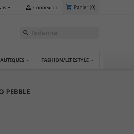
shopping_cart


Panier
(0)
ais
Connexion
search
NAUTIQUES
FASHION/LIFESTYLE
O PEBBLE