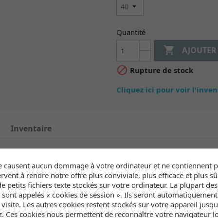
Quantité

AJOUTER

Rupture de stock
Cliquez ici pour voir l'inve
Inventaire
ge en
e causent aucun dommage à votre ordinateur et ne contiennent pa
oûte plantaire, semelle intérieure lisse, semelle extérieure contr
rvent à rendre notre offre plus conviviale, plus efficace et plus sû
e petits fichiers texte stockés sur votre ordinateur. La plupart de
s sont appelés « cookies de session ». Ils seront automatiquemen
e visite. Les autres cookies restent stockés sur votre appareil jusq
z. Ces cookies nous permettent de reconnaître votre navigateur lo