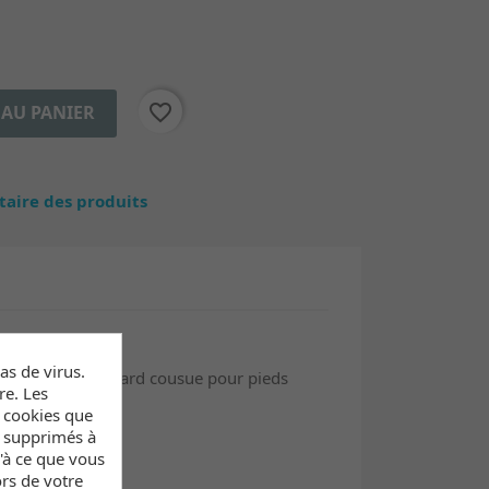
favorite_border
 AU PANIER
ntaire des produits
s de virus.
astée, bride jacquard cousue pour pieds
re. Les
s cookies que
t supprimés à
u'à ce que vous
rs de votre