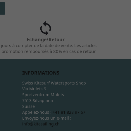
Echange/Retour
 jours à compter de la date de vente. Les articles
 promotion remboursés à 80% en cas de retour
INFORMATIONS
Swiss Kitesurf Watersports Shop
Via Mulets 9
Sportzentrum Mulets
7513 Silvaplana
Suisse
Appelez-nous :
+41 81 828 97 67
Envoyez-nous un e-mail :
info@kitesailing.ch