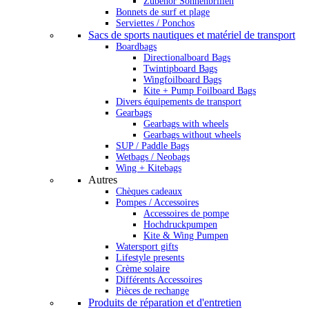
Zubehör Sonnenbrillen
Bonnets de surf et plage
Serviettes / Ponchos
Sacs de sports nautiques et matériel de transport
Boardbags
Directionalboard Bags
Twintipboard Bags
Wingfoilboard Bags
Kite + Pump Foilboard Bags
Divers équipements de transport
Gearbags
Gearbags with wheels
Gearbags without wheels
SUP / Paddle Bags
Wetbags / Neobags
Wing + Kitebags
Autres
Chèques cadeaux
Pompes / Accessoires
Accessoires de pompe
Hochdruckpumpen
Kite & Wing Pumpen
Watersport gifts
Lifestyle presents
Crème solaire
Différents Accessoires
Pièces de rechange
Produits de réparation et d'entretien