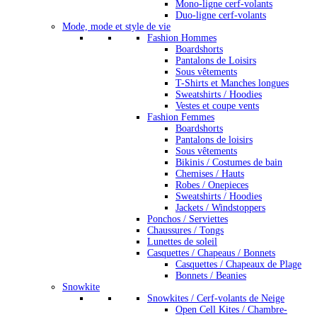
Mono-ligne cerf-volants
Duo-ligne cerf-volants
Mode, mode et style de vie
Fashion Hommes
Boardshorts
Pantalons de Loisirs
Sous vêtements
T-Shirts et Manches longues
Sweatshirts / Hoodies
Vestes et coupe vents
Fashion Femmes
Boardshorts
Pantalons de loisirs
Sous vêtements
Bikinis / Costumes de bain
Chemises / Hauts
Robes / Onepieces
Sweatshirts / Hoodies
Jackets / Windstoppers
Ponchos / Serviettes
Chaussures / Tongs
Lunettes de soleil
Casquettes / Chapeaus / Bonnets
Casquettes / Chapeaux de Plage
Bonnets / Beanies
Snowkite
Snowkites / Cerf-volants de Neige
Open Cell Kites / Chambre-