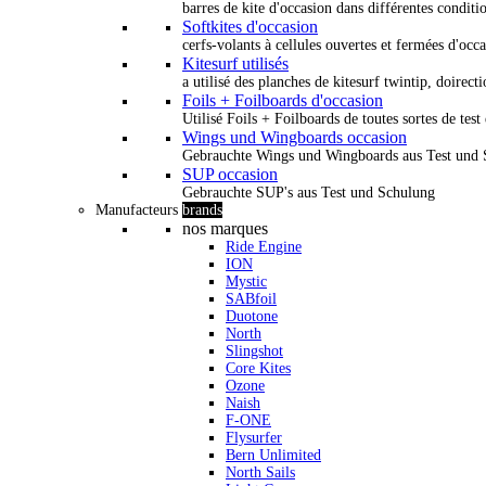
barres de kite d'occasion dans différentes conditi
Softkites d'occasion
cerfs-volants à cellules ouvertes et fermées d'occ
Kitesurf utilisés
a utilisé des planches de kitesurf twintip, doirectio
Foils + Foilboards d'occasion
Utilisé Foils + Foilboards de toutes sortes de test 
Wings und Wingboards occasion
Gebrauchte Wings und Wingboards aus Test und
SUP occasion
Gebrauchte SUP's aus Test und Schulung
Manufacteurs
brands
nos marques
Ride Engine
ION
Mystic
SABfoil
Duotone
North
Slingshot
Core Kites
Ozone
Naish
F-ONE
Flysurfer
Bern Unlimited
North Sails