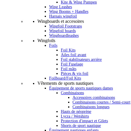
Kite & Wing Pumpen
Wing Leashes
Wing Booms + Handles
Harnais wingfoil
Wingboards et accesoires
Wingfoil Footstraps
Wingfoil boards
Wingboardleashes
Wingfoils
Foils
Foil Kits
Ailes foil avant
Foil stabilisateurs arrière
Foil Fuselage
Foil mâts
Pièces & vis foil
Foilboard/Foil Kits
Vêtements de sports nautiques
Équipement de sports nautiques dames
Combinaisons
Accessoires combinaisons
Combinaisons courtes / Semi-court
Combinaisons longues
Hauts de néoprène
Lycra / Wetshirts
Protection d'impact et Gilets
Shorts de sport nautique
Équipement nautiques enfants