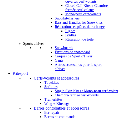
ouvertes cerf-volants
Closed Cell Kites / Chambre-
fermée cerf-volants
Mono-peau cerf-volants
Snowkiteharness
Bars and Handles for Snowkites
Réparations et pièces de rechange
Lignes
Bridles
Réparation de toile
Sports d'hiver
Snowboards
Fixations de snowboard
Casques de Sport d'Hiver
Gants
Autres accessoires pour le sport
d'hiver
Kitesport
Cerfs-volants et accessoires
Tubekites
Softkites
Single Skin Kites / Mono-peau cerf-volan
Chambre-fermée cerf-volants
Trainerkites
Wing + Kitebags
Barres contrôlables et accessoires
Bar repair
Barres de commande