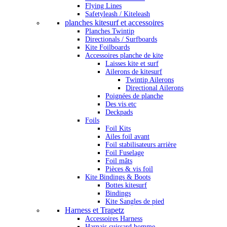
Flying Lines
Safetyleash / Kiteleash
planches kitesurf et accessoires
Planches Twintip
Directionals / Surfboards
Kite Foilboards
Accessoires planche de kite
Laisses kite et surf
Ailerons de kitesurf
Twintip Ailerons
Directional Ailerons
Poignées de planche
Des vis etc
Deckpads
Foils
Foil Kits
Ailes foil avant
Foil stabilisateurs arrière
Foil Fuselage
Foil mâts
Pièces & vis foil
Kite Bindings & Boots
Bottes kitesurf
Bindings
Kite Sangles de pied
Harness et Trapetz
Accessoires Harness
Harnais cuissard homme