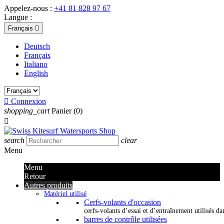
Appelez-nous :
+41 81 828 97 67
Langue :
Français

Deutsch
Français
Italiano
English

Connexion
shopping_cart
Panier
(0)

search
clear
Menu
Menu
Retour
Autres produits
Matériel utilisé
Cerfs-volants d'occasion
cerfs-volants d’essai et d’entraînement utilisés dan
barres de contrôle utilisées