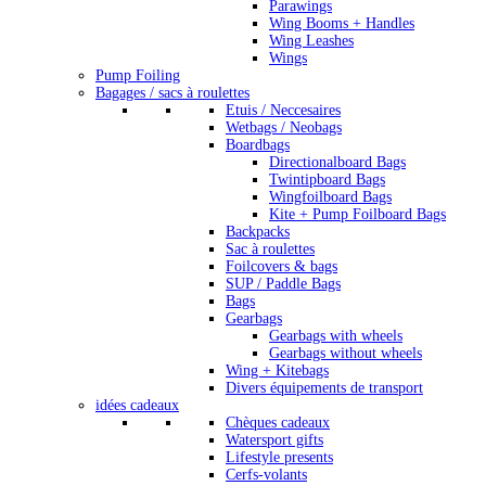
Parawings
Wing Booms + Handles
Wing Leashes
Wings
Pump Foiling
Bagages / sacs à roulettes
Etuis / Neccesaires
Wetbags / Neobags
Boardbags
Directionalboard Bags
Twintipboard Bags
Wingfoilboard Bags
Kite + Pump Foilboard Bags
Backpacks
Sac à roulettes
Foilcovers & bags
SUP / Paddle Bags
Bags
Gearbags
Gearbags with wheels
Gearbags without wheels
Wing + Kitebags
Divers équipements de transport
idées cadeaux
Chèques cadeaux
Watersport gifts
Lifestyle presents
Cerfs-volants