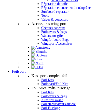
Réparation de toile
Réparation et entretien du néoprène
Surfboard reparatur
Tools
Valves & conectors
Accessoires wingsport
Chèques cadeaux
Foilcovers & bags
Watersport gifts
Wingfoilboard Bags
Wingsport Accessoires
Foilsport
Kits sport complets foil
Foil Kits
Foilboard/Foil Kits
Foil Ailes, mâts, fuselage
Foil Kits
Foilcovers & bags
Ailes foil avant
Foil stabilisateurs arrière
Foil Fuselage