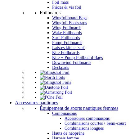
Foil mâts
Pièces & vis foil
Foilboards
Wingfoilboard Bags
Wingfoil Footstraps
Wing Foilboards
Wake Foilboards
Surf Foilboards
Pump Foilboards
Laisses kite et surf
Kite Foilboards
Kite + Pump Foilboard Bags
Downwind Foilboards
Deckpads
Accessoires nautiques
Équipement de sports nautiques femmes
Combinaisons
Accessoires combinaisons
Combinaisons courtes / Semi-court
Combinaisons longues
Hauts de néoprène
Harnais femme