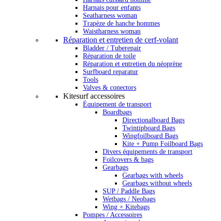
Harnais pour enfants
Seatharness woman
Trapèze de hanche hommes
Waistharness woman
Réparation et entretien de cerf-volant
Bladder / Tuberepair
Réparation de toile
Réparation et entretien du néoprène
Surfboard reparatur
Tools
Valves & conectors
Kitesurf accessoires
Équipement de transport
Boardbags
Directionalboard Bags
Twintipboard Bags
Wingfoilboard Bags
Kite + Pump Foilboard Bags
Divers équipements de transport
Foilcovers & bags
Gearbags
Gearbags with wheels
Gearbags without wheels
SUP / Paddle Bags
Wetbags / Neobags
Wing + Kitebags
Pompes / Accessoires