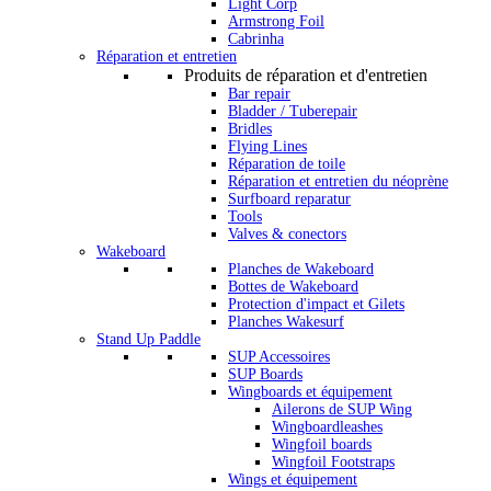
Light Corp
Armstrong Foil
Cabrinha
Réparation et entretien
Produits de réparation et d'entretien
Bar repair
Bladder / Tuberepair
Bridles
Flying Lines
Réparation de toile
Réparation et entretien du néoprène
Surfboard reparatur
Tools
Valves & conectors
Wakeboard
Planches de Wakeboard
Bottes de Wakeboard
Protection d'impact et Gilets
Planches Wakesurf
Stand Up Paddle
SUP Accessoires
SUP Boards
Wingboards et équipement
Ailerons de SUP Wing
Wingboardleashes
Wingfoil boards
Wingfoil Footstraps
Wings et équipement