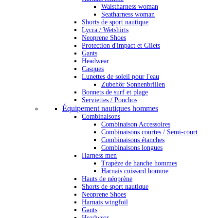
Waistharness woman
Seatharness woman
Shorts de sport nautique
Lycra / Wetshirts
Neoprene Shoes
Protection d'impact et Gilets
Gants
Headwear
Casques
Lunettes de soleil pour l'eau
Zubehör Sonnenbrillen
Bonnets de surf et plage
Serviettes / Ponchos
Équipement nautiques hommes
Combinaisons
Combinaison Accessoires
Combinaisons courtes / Semi-court
Combinaisons étanches
Combinaisons longues
Harness men
Trapèze de hanche hommes
Harnais cuissard homme
Hauts de néoprène
Shorts de sport nautique
Neoprene Shoes
Harnais wingfoil
Gants
Headwear