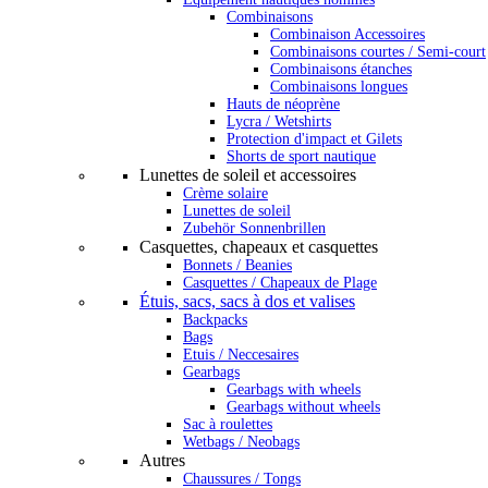
Combinaisons
Combinaison Accessoires
Combinaisons courtes / Semi-court
Combinaisons étanches
Combinaisons longues
Hauts de néoprène
Lycra / Wetshirts
Protection d'impact et Gilets
Shorts de sport nautique
Lunettes de soleil et accessoires
Crème solaire
Lunettes de soleil
Zubehör Sonnenbrillen
Casquettes, chapeaux et casquettes
Bonnets / Beanies
Casquettes / Chapeaux de Plage
Étuis, sacs, sacs à dos et valises
Backpacks
Bags
Etuis / Neccesaires
Gearbags
Gearbags with wheels
Gearbags without wheels
Sac à roulettes
Wetbags / Neobags
Autres
Chaussures / Tongs