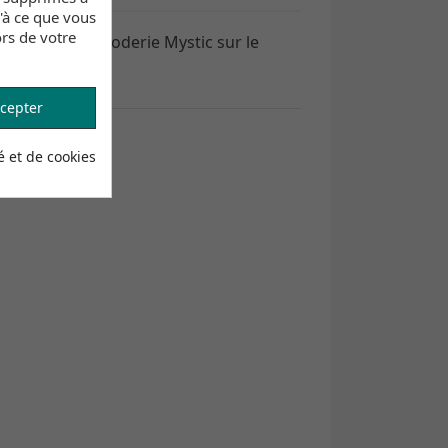
u'à ce que vous
rs de votre
nie avec une broderie Mystic sur le
cepter
é et de cookies