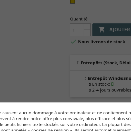
sand
Quantité

AJOUTER

Nous livrons de stock
Entrepôts (Stock, Délai
Entrepôt Wind&Sn
En stock
:
2-4 jours ouvrable
Cliquez ici pour voir l'inve
e causent aucun dommage à votre ordinateur et ne contiennent pa
rvent à rendre notre offre plus conviviale, plus efficace et plus sû
e petits fichiers texte stockés sur votre ordinateur. La plupart de
Inventaire
s sont appelés « cookies de session ». Ils seront automatiquemen