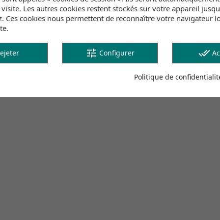
e visite. Les autres cookies restent stockés sur votre appareil jusq
z. Ces cookies nous permettent de reconnaître votre navigateur lo
oton avec visière incurvée et sangle ajustable en tissu. Fi
te.
tune
done_all
ejeter
Configurer
Ac
Politique de confidentialit