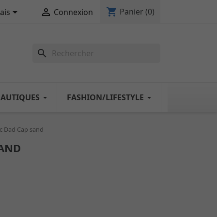
shopping_cart


Panier
(0)
ais
Connexion
search
NAUTIQUES
FASHION/LIFESTYLE
c Dad Cap sand
SAND