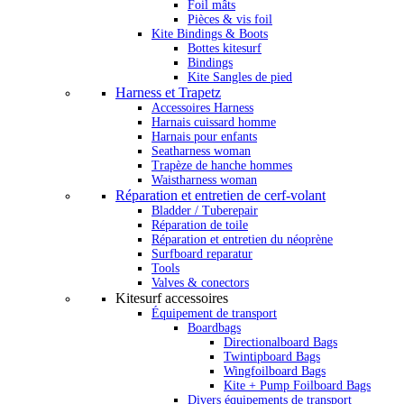
Foil mâts
Pièces & vis foil
Kite Bindings & Boots
Bottes kitesurf
Bindings
Kite Sangles de pied
Harness et Trapetz
Accessoires Harness
Harnais cuissard homme
Harnais pour enfants
Seatharness woman
Trapèze de hanche hommes
Waistharness woman
Réparation et entretien de cerf-volant
Bladder / Tuberepair
Réparation de toile
Réparation et entretien du néoprène
Surfboard reparatur
Tools
Valves & conectors
Kitesurf accessoires
Équipement de transport
Boardbags
Directionalboard Bags
Twintipboard Bags
Wingfoilboard Bags
Kite + Pump Foilboard Bags
Divers équipements de transport