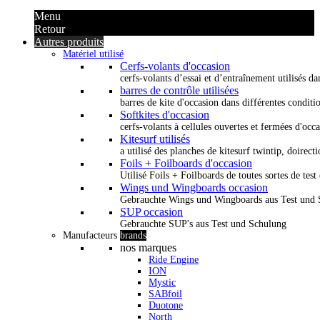
Menu
Retour
Autres produits
Matériel utilisé
Cerfs-volants d'occasion
cerfs-volants d’essai et d’entraînement utilisés dan
barres de contrôle utilisées
barres de kite d'occasion dans différentes conditi
Softkites d'occasion
cerfs-volants à cellules ouvertes et fermées d'occ
Kitesurf utilisés
a utilisé des planches de kitesurf twintip, doirectio
Foils + Foilboards d'occasion
Utilisé Foils + Foilboards de toutes sortes de test 
Wings und Wingboards occasion
Gebrauchte Wings und Wingboards aus Test und
SUP occasion
Gebrauchte SUP's aus Test und Schulung
Manufacteurs
brands
nos marques
Ride Engine
ION
Mystic
SABfoil
Duotone
North