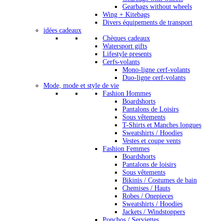
Gearbags without wheels
Wing + Kitebags
Divers équipements de transport
idées cadeaux
Chèques cadeaux
Watersport gifts
Lifestyle presents
Cerfs-volants
Mono-ligne cerf-volants
Duo-ligne cerf-volants
Mode, mode et style de vie
Fashion Hommes
Boardshorts
Pantalons de Loisirs
Sous vêtements
T-Shirts et Manches longues
Sweatshirts / Hoodies
Vestes et coupe vents
Fashion Femmes
Boardshorts
Pantalons de loisirs
Sous vêtements
Bikinis / Costumes de bain
Chemises / Hauts
Robes / Onepieces
Sweatshirts / Hoodies
Jackets / Windstoppers
Ponchos / Serviettes