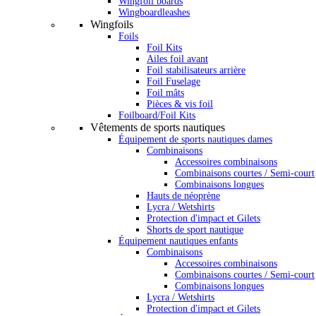
Wingfoil boards
Wingboardleashes
Wingfoils
Foils
Foil Kits
Ailes foil avant
Foil stabilisateurs arrière
Foil Fuselage
Foil mâts
Pièces & vis foil
Foilboard/Foil Kits
Vêtements de sports nautiques
Équipement de sports nautiques dames
Combinaisons
Accessoires combinaisons
Combinaisons courtes / Semi-court
Combinaisons longues
Hauts de néoprène
Lycra / Wetshirts
Protection d'impact et Gilets
Shorts de sport nautique
Équipement nautiques enfants
Combinaisons
Accessoires combinaisons
Combinaisons courtes / Semi-court
Combinaisons longues
Lycra / Wetshirts
Protection d'impact et Gilets