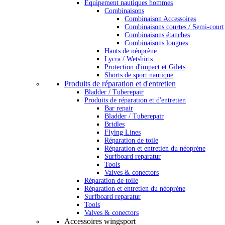
Équipement nautiques hommes
Combinaisons
Combinaison Accessoires
Combinaisons courtes / Semi-court
Combinaisons étanches
Combinaisons longues
Hauts de néoprène
Lycra / Wetshirts
Protection d'impact et Gilets
Shorts de sport nautique
Produits de réparation et d'entretien
Bladder / Tuberepair
Produits de réparation et d'entretien
Bar repair
Bladder / Tuberepair
Bridles
Flying Lines
Réparation de toile
Réparation et entretien du néoprène
Surfboard reparatur
Tools
Valves & conectors
Réparation de toile
Réparation et entretien du néoprène
Surfboard reparatur
Tools
Valves & conectors
Accessoires wingsport