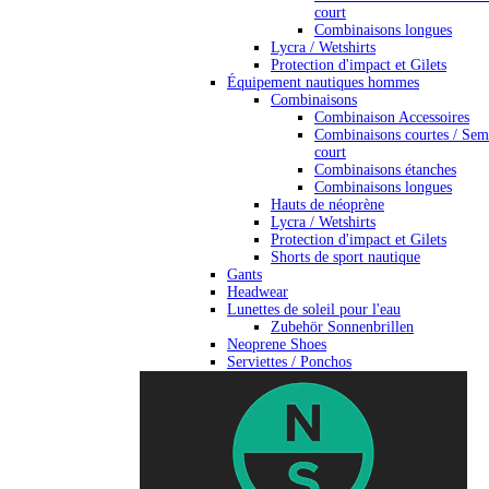
court
Combinaisons longues
Lycra / Wetshirts
Protection d'impact et Gilets
Équipement nautiques hommes
Combinaisons
Combinaison Accessoires
Combinaisons courtes / Sem
court
Combinaisons étanches
Combinaisons longues
Hauts de néoprène
Lycra / Wetshirts
Protection d'impact et Gilets
Shorts de sport nautique
Gants
Headwear
Lunettes de soleil pour l'eau
Zubehör Sonnenbrillen
Neoprene Shoes
Serviettes / Ponchos