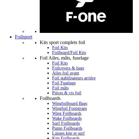
Foilsport
Kits sport complets foil
Foil Kits
Foilboard/Foil Kits
Foil Ailes, mâts, fuselage
Foil Kits
Foilcovers & bags
Ailes foil avant
Foil stabilisateurs arrière
Foil Fuselage
Foil mâts
Pièces & vis foil
Foilboards
Wingfoilboard Bags
Wingfoil Footstraps
Wing Foilboards
Wake Foilboards
Surf Foilboards
Pump Foilboards
Laisses kite et surf
Kite Foilboards