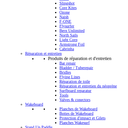
Slingshot
Core Kites
Ozone
Naish
F-ONE
Flysurfer
Bern Unlimited
North Sails
Light Corp
Armstrong Foil
Cabrinha
Réparation et entretien
Produits de réparation et d'entretien
Bar repair
Bladder / Tuberepair
Bridles
Flying Lines
Réparation de toile
Réparation et entretien du néoprène
Surfboard reparatur
Tools
Valves & conectors
Wakeboard
Planches de Wakeboard
Bottes de Wakeboard
Protection d'impact et Gilets
Planches Wakesurf
Stand Up Paddle