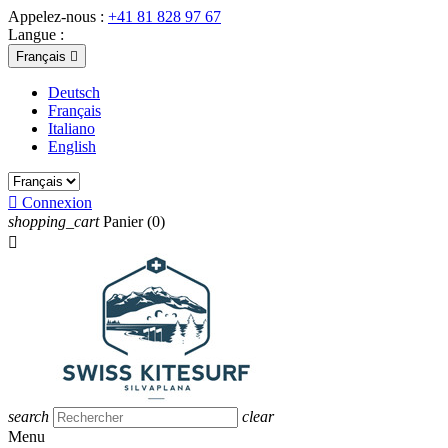
Appelez-nous :
+41 81 828 97 67
Langue :
Français

Deutsch
Français
Italiano
English

Connexion
shopping_cart
Panier
(0)

search
clear
Menu