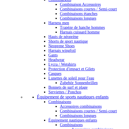
Combinaison Accessoires
Combinaisons courtes / Semi-court
Combinaisons étanches
Combinaisons longues
Harness men
Trapèze de hanche hommes
Harnais cuissard homme
Hauts de néoprène
Shorts de sport nautique
Neoprene Shoes
Harnais wingfoil
Gants
Headwear
Lycra / Wetshirts
Protection d'impact et Gilets
Casques
Lunettes de soleil pour l'eau
Zubehör Sonnenbrillen
Bonnets de surf et plage
Serviettes / Ponchos
Équipement de sports nautiques enfants
Combinaisons
Accessoires combinaisons
Combinaisons courtes / Semi-court
Combinaisons longues
Équipement nautiques enfants
Combinaisons