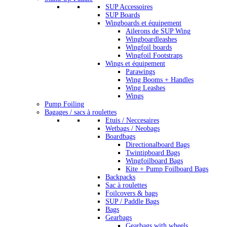
SUP Accessoires
SUP Boards
Wingboards et équipement
Ailerons de SUP Wing
Wingboardleashes
Wingfoil boards
Wingfoil Footstraps
Wings et équipement
Parawings
Wing Booms + Handles
Wing Leashes
Wings
Pump Foiling
Bagages / sacs à roulettes
Etuis / Neccesaires
Wetbags / Neobags
Boardbags
Directionalboard Bags
Twintipboard Bags
Wingfoilboard Bags
Kite + Pump Foilboard Bags
Backpacks
Sac à roulettes
Foilcovers & bags
SUP / Paddle Bags
Bags
Gearbags
Gearbags with wheels