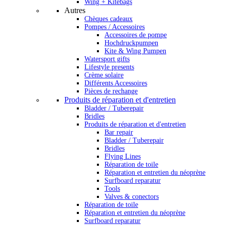
Wing + Kitebags
Autres
Chèques cadeaux
Pompes / Accessoires
Accessoires de pompe
Hochdruckpumpen
Kite & Wing Pumpen
Watersport gifts
Lifestyle presents
Crème solaire
Différents Accessoires
Pièces de rechange
Produits de réparation et d'entretien
Bladder / Tuberepair
Bridles
Produits de réparation et d'entretien
Bar repair
Bladder / Tuberepair
Bridles
Flying Lines
Réparation de toile
Réparation et entretien du néoprène
Surfboard reparatur
Tools
Valves & conectors
Réparation de toile
Réparation et entretien du néoprène
Surfboard reparatur