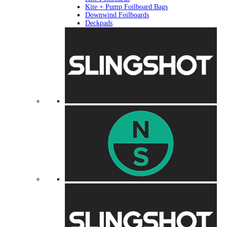
Kite + Pump Foilboard Bags
Downwind Foilboards
Deckpads