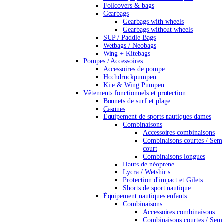
Foilcovers & bags
Gearbags
Gearbags with wheels
Gearbags without wheels
SUP / Paddle Bags
Wetbags / Neobags
Wing + Kitebags
Pompes / Accessoires
Accessoires de pompe
Hochdruckpumpen
Kite & Wing Pumpen
Vêtements fonctionnels et protection
Bonnets de surf et plage
Casques
Équipement de sports nautiques dames
Combinaisons
Accessoires combinaisons
Combinaisons courtes / Sem
court
Combinaisons longues
Hauts de néoprène
Lycra / Wetshirts
Protection d'impact et Gilets
Shorts de sport nautique
Équipement nautiques enfants
Combinaisons
Accessoires combinaisons
Combinaisons courtes / Sem