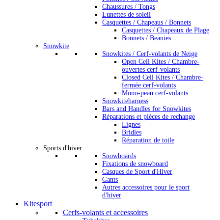
Chaussures / Tongs
Lunettes de soleil
Casquettes / Chapeaus / Bonnets
Casquettes / Chapeaux de Plage
Bonnets / Beanies
Snowkite
Snowkites / Cerf-volants de Neige
Open Cell Kites / Chambre-
ouvertes cerf-volants
Closed Cell Kites / Chambre-
fermée cerf-volants
Mono-peau cerf-volants
Snowkiteharness
Bars and Handles for Snowkites
Réparations et pièces de rechange
Lignes
Bridles
Réparation de toile
Sports d'hiver
Snowboards
Fixations de snowboard
Casques de Sport d'Hiver
Gants
Autres accessoires pour le sport
d'hiver
Kitesport
Cerfs-volants et accessoires