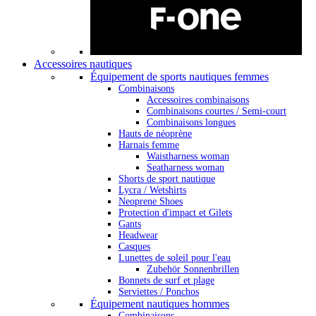
Accessoires nautiques
Équipement de sports nautiques femmes
Combinaisons
Accessoires combinaisons
Combinaisons courtes / Semi-court
Combinaisons longues
Hauts de néoprène
Harnais femme
Waistharness woman
Seatharness woman
Shorts de sport nautique
Lycra / Wetshirts
Neoprene Shoes
Protection d'impact et Gilets
Gants
Headwear
Casques
Lunettes de soleil pour l'eau
Zubehör Sonnenbrillen
Bonnets de surf et plage
Serviettes / Ponchos
Équipement nautiques hommes
Combinaisons