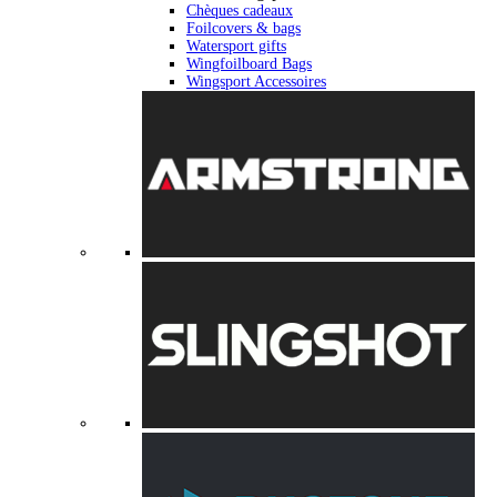
Chèques cadeaux
Foilcovers & bags
Watersport gifts
Wingfoilboard Bags
Wingsport Accessoires