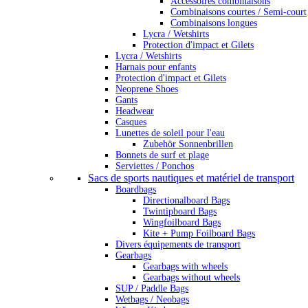
Accessoires combinaisons
Combinaisons courtes / Semi-court
Combinaisons longues
Lycra / Wetshirts
Protection d'impact et Gilets
Lycra / Wetshirts
Harnais pour enfants
Protection d'impact et Gilets
Neoprene Shoes
Gants
Headwear
Casques
Lunettes de soleil pour l'eau
Zubehör Sonnenbrillen
Bonnets de surf et plage
Serviettes / Ponchos
Sacs de sports nautiques et matériel de transport
Boardbags
Directionalboard Bags
Twintipboard Bags
Wingfoilboard Bags
Kite + Pump Foilboard Bags
Divers équipements de transport
Gearbags
Gearbags with wheels
Gearbags without wheels
SUP / Paddle Bags
Wetbags / Neobags