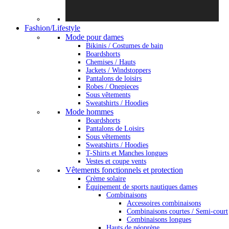
Fashion/Lifestyle
Mode pour dames
Bikinis / Costumes de bain
Boardshorts
Chemises / Hauts
Jackets / Windstoppers
Pantalons de loisirs
Robes / Onepieces
Sous vêtements
Sweatshirts / Hoodies
Mode hommes
Boardshorts
Pantalons de Loisirs
Sous vêtements
Sweatshirts / Hoodies
T-Shirts et Manches longues
Vestes et coupe vents
Vêtements fonctionnels et protection
Crème solaire
Équipement de sports nautiques dames
Combinaisons
Accessoires combinaisons
Combinaisons courtes / Semi-court
Combinaisons longues
Hauts de néoprène