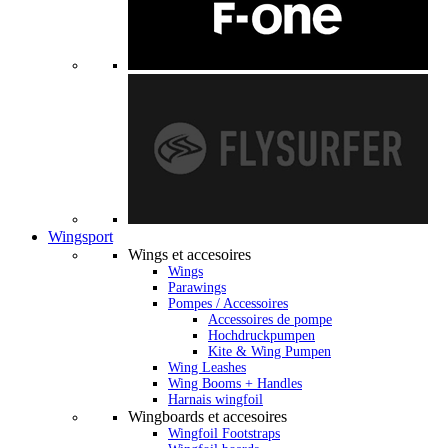
Wingsport
Wings et accesoires
Wings
Parawings
Pompes / Accessoires
Accessoires de pompe
Hochdruckpumpen
Kite & Wing Pumpen
Wing Leashes
Wing Booms + Handles
Harnais wingfoil
Wingboards et accesoires
Wingfoil Footstraps