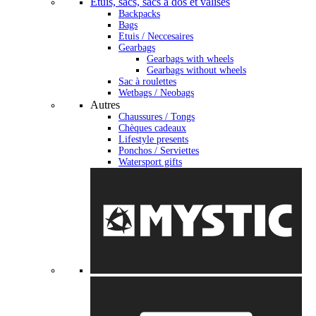
Étuis, sacs, sacs à dos et valises
Backpacks
Bags
Etuis / Neccesaires
Gearbags
Gearbags with wheels
Gearbags without wheels
Sac à roulettes
Wetbags / Neobags
Autres
Chaussures / Tongs
Chèques cadeaux
Lifestyle presents
Ponchos / Serviettes
Watersport gifts