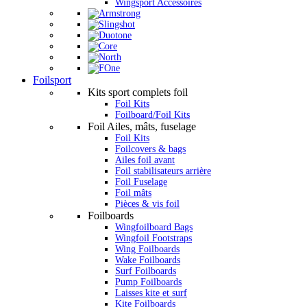
Wingsport Accessoires
Foilsport
Kits sport complets foil
Foil Kits
Foilboard/Foil Kits
Foil Ailes, mâts, fuselage
Foil Kits
Foilcovers & bags
Ailes foil avant
Foil stabilisateurs arrière
Foil Fuselage
Foil mâts
Pièces & vis foil
Foilboards
Wingfoilboard Bags
Wingfoil Footstraps
Wing Foilboards
Wake Foilboards
Surf Foilboards
Pump Foilboards
Laisses kite et surf
Kite Foilboards