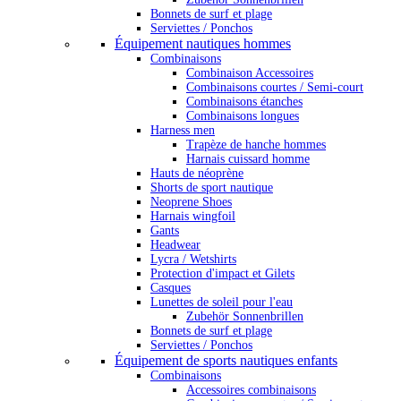
Bonnets de surf et plage
Serviettes / Ponchos
Équipement nautiques hommes
Combinaisons
Combinaison Accessoires
Combinaisons courtes / Semi-court
Combinaisons étanches
Combinaisons longues
Harness men
Trapèze de hanche hommes
Harnais cuissard homme
Hauts de néoprène
Shorts de sport nautique
Neoprene Shoes
Harnais wingfoil
Gants
Headwear
Lycra / Wetshirts
Protection d'impact et Gilets
Casques
Lunettes de soleil pour l'eau
Zubehör Sonnenbrillen
Bonnets de surf et plage
Serviettes / Ponchos
Équipement de sports nautiques enfants
Combinaisons
Accessoires combinaisons