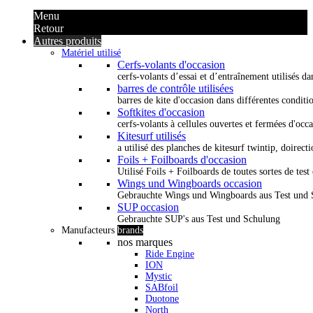
Menu
Retour
Autres produits
Matériel utilisé
Cerfs-volants d'occasion
cerfs-volants d’essai et d’entraînement utilisés dan
barres de contrôle utilisées
barres de kite d'occasion dans différentes conditi
Softkites d'occasion
cerfs-volants à cellules ouvertes et fermées d'occ
Kitesurf utilisés
a utilisé des planches de kitesurf twintip, doirectio
Foils + Foilboards d'occasion
Utilisé Foils + Foilboards de toutes sortes de test 
Wings und Wingboards occasion
Gebrauchte Wings und Wingboards aus Test und
SUP occasion
Gebrauchte SUP's aus Test und Schulung
Manufacteurs
brands
nos marques
Ride Engine
ION
Mystic
SABfoil
Duotone
North