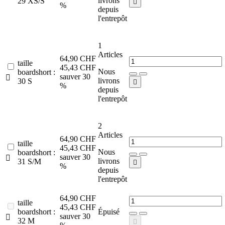
livrons
29 XS/S

%
depuis
l'entrepôt
1
Articles
64,90 CHF
taille
45,43 CHF
Nous
boardshort :
sauver 30

livrons
30 S

%
depuis
l'entrepôt
2
Articles
64,90 CHF
taille
45,43 CHF
Nous
boardshort :
sauver 30

livrons
31 S/M

%
depuis
l'entrepôt
64,90 CHF
taille
45,43 CHF
boardshort :
Épuisé
sauver 30

32 M
