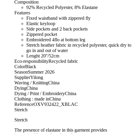
Composition
92% Recycled Polyester, 8% Elastane
Features
Fixed waistband with zippered fly
Elastic keyloop
Side pockets and 2 back pockets
Zippered pocket
Embroidered 4flo at bottom leg
Stretch heather fabric in recycled polyester, quick dry to
go in and out of water
Lenght 20''/52cm
Eco-responsibilityRecycled fabric
ColorBlack
SeasonSummer 2026
SupplierYilong
Waving / KnittingChina
DyingChina
Dying / Print / EmbroideryChina
Clothing : made inChina
ReferenceOXV932422_XBLAC
Stretch
Stretch
The presence of elastane in this garment provides