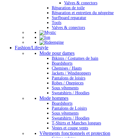
Valves & conectors
Réparation de toile
Réparation et entretien du néoprène
Surfboard reparatur
Tools
Valves & conectors
Fashion/Lifestyle
Mode pour dames
Bikinis / Costumes de bain
Boardshorts
Chemises / Hauts
Jackets / Windstoppers
Pantalons de loisirs
Robes / Onepieces
Sous vêtements
Sweatshirts / Hoodies
Mode hommes
Boardshorts
Pantalons de Loisirs
Sous vêtements
Sweatshirts / Hoodies
T-Shirts et Manches longues
Vestes et coupe vents
Vêtements fonctionnels et protection