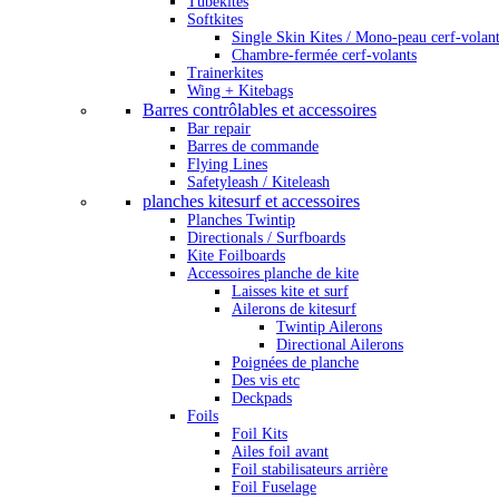
Tubekites
Softkites
Single Skin Kites / Mono-peau cerf-volan
Chambre-fermée cerf-volants
Trainerkites
Wing + Kitebags
Barres contrôlables et accessoires
Bar repair
Barres de commande
Flying Lines
Safetyleash / Kiteleash
planches kitesurf et accessoires
Planches Twintip
Directionals / Surfboards
Kite Foilboards
Accessoires planche de kite
Laisses kite et surf
Ailerons de kitesurf
Twintip Ailerons
Directional Ailerons
Poignées de planche
Des vis etc
Deckpads
Foils
Foil Kits
Ailes foil avant
Foil stabilisateurs arrière
Foil Fuselage