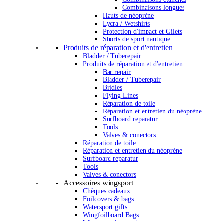
Combinaisons longues
Hauts de néoprène
Lycra / Wetshirts
Protection d'impact et Gilets
Shorts de sport nautique
Produits de réparation et d'entretien
Bladder / Tuberepair
Produits de réparation et d'entretien
Bar repair
Bladder / Tuberepair
Bridles
Flying Lines
Réparation de toile
Réparation et entretien du néoprène
Surfboard reparatur
Tools
Valves & conectors
Réparation de toile
Réparation et entretien du néoprène
Surfboard reparatur
Tools
Valves & conectors
Accessoires wingsport
Chèques cadeaux
Foilcovers & bags
Watersport gifts
Wingfoilboard Bags