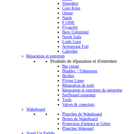
Slingshot
Core Kites
Ozone
Naish
F-ONE
Flysurfer
Bern Unlimited
North Sails
Light Corp
Armstrong Foil
Cabrinha
Réparation et entretien
Produits de réparation et d'entretien
Bar repair
Bladder / Tuberepair
Bridles
Flying Lines
Réparation de toile
Réparation et entretien du néoprène
Surfboard reparatur
Tools
Valves & conectors
Wakeboard
Planches de Wakeboard
Bottes de Wakeboard
Protection d'impact et Gilets
Planches Wakesurf
Stand Up Paddle