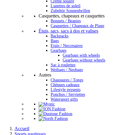
Crème solaire
Lunettes de soleil
Zubehör Sonnenbrillen
Casquettes, chapeaux et casquettes
Bonnets / Beanies
Casquettes / Chapeaux de Plage
Étuis, sacs, sacs à dos et valises
Backpacks
Bags
Etuis / Neccesaires
Gearbags
Gearbags with wheels
Gearbags without wheels
Sac à roulettes
Wetbags / Neobags
Autres
Chaussures / Tongs
Chèques cadeaux
Lifestyle presents
Ponchos / Serviettes
Watersport gifts
Accueil
Sports nautiques