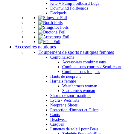
Kite + Pump Foilboard Bags
Downwind Foilboards
Deckpads
Accessoires nautiques
Équipement de sports nautiques femmes
Combinaisons
Accessoires combinaisons
Combinaisons courtes / Semi-court
Combinaisons longues
Hauts de néoprène
Harnais femme
Waistharness woman
Seatharness woman
Shorts de sport nautique
Lycra / Wetshirts
Neoprene Shoes
Protection d'impact et Gilets
Gants
Headwear
Casques
Lunettes de soleil pour l'eau
Zubehör Sonnenbrillen