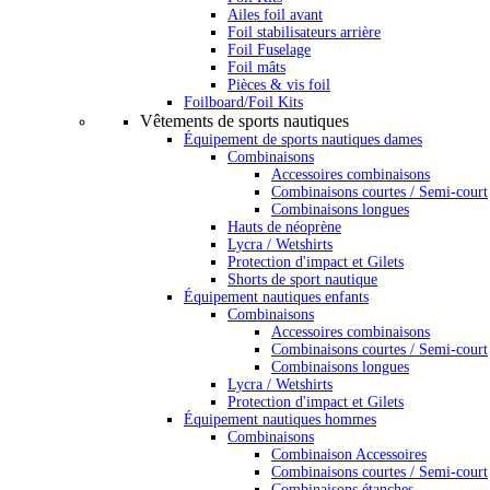
Ailes foil avant
Foil stabilisateurs arrière
Foil Fuselage
Foil mâts
Pièces & vis foil
Foilboard/Foil Kits
Vêtements de sports nautiques
Équipement de sports nautiques dames
Combinaisons
Accessoires combinaisons
Combinaisons courtes / Semi-court
Combinaisons longues
Hauts de néoprène
Lycra / Wetshirts
Protection d'impact et Gilets
Shorts de sport nautique
Équipement nautiques enfants
Combinaisons
Accessoires combinaisons
Combinaisons courtes / Semi-court
Combinaisons longues
Lycra / Wetshirts
Protection d'impact et Gilets
Équipement nautiques hommes
Combinaisons
Combinaison Accessoires
Combinaisons courtes / Semi-court
Combinaisons étanches