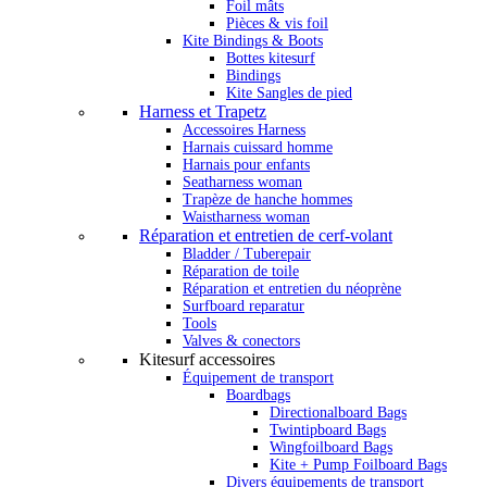
Foil mâts
Pièces & vis foil
Kite Bindings & Boots
Bottes kitesurf
Bindings
Kite Sangles de pied
Harness et Trapetz
Accessoires Harness
Harnais cuissard homme
Harnais pour enfants
Seatharness woman
Trapèze de hanche hommes
Waistharness woman
Réparation et entretien de cerf-volant
Bladder / Tuberepair
Réparation de toile
Réparation et entretien du néoprène
Surfboard reparatur
Tools
Valves & conectors
Kitesurf accessoires
Équipement de transport
Boardbags
Directionalboard Bags
Twintipboard Bags
Wingfoilboard Bags
Kite + Pump Foilboard Bags
Divers équipements de transport