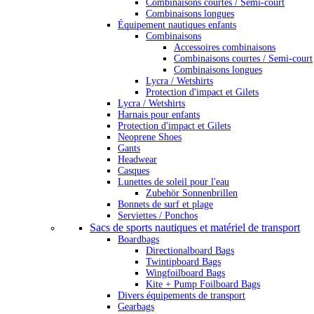
Combinaisons courtes / Semi-court
Combinaisons longues
Équipement nautiques enfants
Combinaisons
Accessoires combinaisons
Combinaisons courtes / Semi-court
Combinaisons longues
Lycra / Wetshirts
Protection d'impact et Gilets
Lycra / Wetshirts
Harnais pour enfants
Protection d'impact et Gilets
Neoprene Shoes
Gants
Headwear
Casques
Lunettes de soleil pour l'eau
Zubehör Sonnenbrillen
Bonnets de surf et plage
Serviettes / Ponchos
Sacs de sports nautiques et matériel de transport
Boardbags
Directionalboard Bags
Twintipboard Bags
Wingfoilboard Bags
Kite + Pump Foilboard Bags
Divers équipements de transport
Gearbags