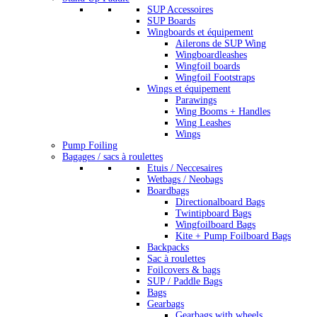
SUP Accessoires
SUP Boards
Wingboards et équipement
Ailerons de SUP Wing
Wingboardleashes
Wingfoil boards
Wingfoil Footstraps
Wings et équipement
Parawings
Wing Booms + Handles
Wing Leashes
Wings
Pump Foiling
Bagages / sacs à roulettes
Etuis / Neccesaires
Wetbags / Neobags
Boardbags
Directionalboard Bags
Twintipboard Bags
Wingfoilboard Bags
Kite + Pump Foilboard Bags
Backpacks
Sac à roulettes
Foilcovers & bags
SUP / Paddle Bags
Bags
Gearbags
Gearbags with wheels