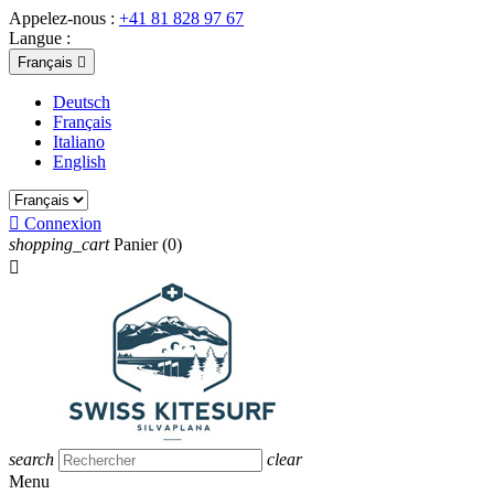
Appelez-nous :
+41 81 828 97 67
Langue :
Français

Deutsch
Français
Italiano
English

Connexion
shopping_cart
Panier
(0)

search
clear
Menu