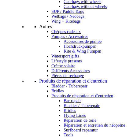
Gearbags with wheels
Gearbags without wheels
SUP / Paddle Bags
Wetbags / Neobags
Wing + Kitebags
Autres
Chèques cadeaux
Pompes / Accessoires
Accessoires de pompe
Hochdruckpumpen
Kite & Wing Pumpen
Watersport gifts
Lifestyle presents
Crème solaire
Différents Accessoires
Pièces de rechange
Produits de réparation et d'entretien
Bladder / Tuberepair
Bridles
Produits de réparation et d'entretien
Bar repair
Bladder / Tuberepair
Bridles
Flying Lines
Réparation de toile
Réparation et entretien du néoprène
Surfboard reparatur
Tools