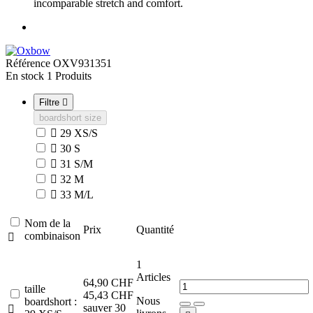
incomparable stretch and comfort.
Référence
OXV931351
En stock
1 Produits
Filtre

boardshort size

29 XS/S

30 S

31 S/M

32 M

33 M/L
Nom de la
Prix
Quantité
combinaison

1
Articles
64,90 CHF
taille
45,43 CHF
Nous
boardshort :
sauver 30
