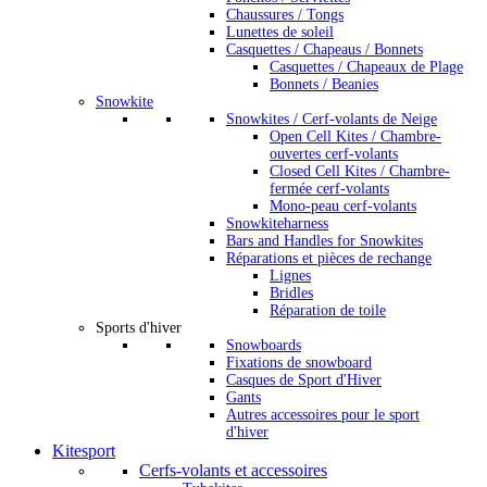
Chaussures / Tongs
Lunettes de soleil
Casquettes / Chapeaus / Bonnets
Casquettes / Chapeaux de Plage
Bonnets / Beanies
Snowkite
Snowkites / Cerf-volants de Neige
Open Cell Kites / Chambre-
ouvertes cerf-volants
Closed Cell Kites / Chambre-
fermée cerf-volants
Mono-peau cerf-volants
Snowkiteharness
Bars and Handles for Snowkites
Réparations et pièces de rechange
Lignes
Bridles
Réparation de toile
Sports d'hiver
Snowboards
Fixations de snowboard
Casques de Sport d'Hiver
Gants
Autres accessoires pour le sport
d'hiver
Kitesport
Cerfs-volants et accessoires