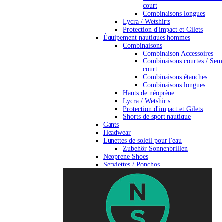
court
Combinaisons longues
Lycra / Wetshirts
Protection d'impact et Gilets
Équipement nautiques hommes
Combinaisons
Combinaison Accessoires
Combinaisons courtes / Sem
court
Combinaisons étanches
Combinaisons longues
Hauts de néoprène
Lycra / Wetshirts
Protection d'impact et Gilets
Shorts de sport nautique
Gants
Headwear
Lunettes de soleil pour l'eau
Zubehör Sonnenbrillen
Neoprene Shoes
Serviettes / Ponchos