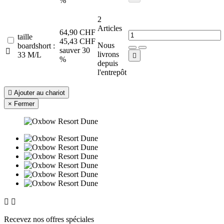
%
2
Articles
64,90 CHF
taille
45,43 CHF
Nous
boardshort :
sauver 30

livrons
33 M/L

%
depuis
l'entrepôt

Ajouter au chariot
×
Fermer


Recevez nos offres spéciales