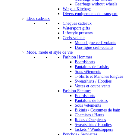
Gearbags without wheels
Wing + Kitebags
Divers équipements de transport
idées cadeaux
Chèques cadeaux
Watersport gifts
Lifestyle presents
Cerfs-volants
Mono-ligne cerf-volants
Duo-ligne cerf-volants
Mode, mode et style de vie
Fashion Hommes
Boardshorts
Pantalons de Loisirs
Sous vêtements
T-Shirts et Manches longues
Sweatshirts / Hoodies
Vestes et coupe vents
Fashion Femmes
Boardshorts
Pantalons de loisirs
Sous vêtements
Bikinis / Costumes de bain
Chemises / Hauts
Robes / Onepieces
Sweatshirts / Hoodies
Jackets / Windstoppers
Ponchos / Serviettes