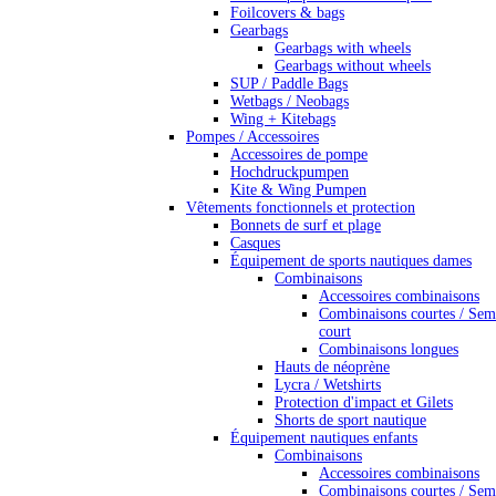
Foilcovers & bags
Gearbags
Gearbags with wheels
Gearbags without wheels
SUP / Paddle Bags
Wetbags / Neobags
Wing + Kitebags
Pompes / Accessoires
Accessoires de pompe
Hochdruckpumpen
Kite & Wing Pumpen
Vêtements fonctionnels et protection
Bonnets de surf et plage
Casques
Équipement de sports nautiques dames
Combinaisons
Accessoires combinaisons
Combinaisons courtes / Sem
court
Combinaisons longues
Hauts de néoprène
Lycra / Wetshirts
Protection d'impact et Gilets
Shorts de sport nautique
Équipement nautiques enfants
Combinaisons
Accessoires combinaisons
Combinaisons courtes / Sem