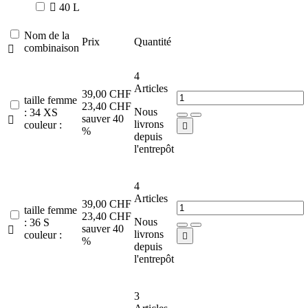

40 L
Nom de la
Prix
Quantité
combinaison

4
Articles
39,00 CHF
taille femme
23,40 CHF
Nous
: 34 XS
sauver 40

livrons
couleur :

%
depuis
l'entrepôt
4
Articles
39,00 CHF
taille femme
23,40 CHF
Nous
: 36 S
sauver 40

livrons
couleur :

%
depuis
l'entrepôt
3