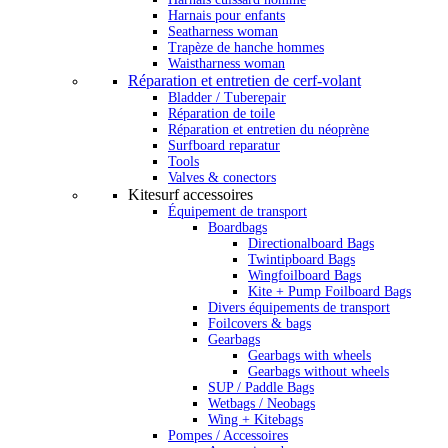
Harnais pour enfants
Seatharness woman
Trapèze de hanche hommes
Waistharness woman
Réparation et entretien de cerf-volant
Bladder / Tuberepair
Réparation de toile
Réparation et entretien du néoprène
Surfboard reparatur
Tools
Valves & conectors
Kitesurf accessoires
Équipement de transport
Boardbags
Directionalboard Bags
Twintipboard Bags
Wingfoilboard Bags
Kite + Pump Foilboard Bags
Divers équipements de transport
Foilcovers & bags
Gearbags
Gearbags with wheels
Gearbags without wheels
SUP / Paddle Bags
Wetbags / Neobags
Wing + Kitebags
Pompes / Accessoires