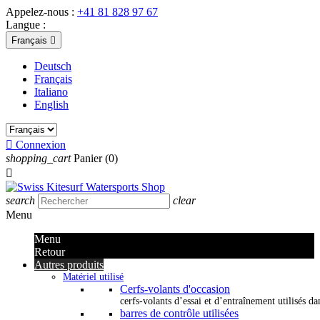
Appelez-nous :
+41 81 828 97 67
Langue :
Français

Deutsch
Français
Italiano
English

Connexion
shopping_cart
Panier
(0)

search
clear
Menu
Menu
Retour
Autres produits
Matériel utilisé
Cerfs-volants d'occasion
cerfs-volants d’essai et d’entraînement utilisés dan
barres de contrôle utilisées