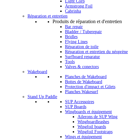
Light Corp
Armstrong Foil
Cabrinha
Réparation et entretien
Produits de réparation et d'entretien
Bar repair
Bladder / Tuberepair
Bridles
Flying Lines
Réparation de toile
Réparation et entretien du néoprène
Surfboard reparatur
Tools
Valves & conectors
Wakeboard
Planches de Wakeboard
Bottes de Wakeboard
Protection d'impact et Gilets
Planches Wakesurf
Stand Up Paddle
SUP Accessoires
SUP Boards
Wingboards et équipement
Ailerons de SUP Wing
Wingboardleashes
Wingfoil boards
Wingfoil Footstraps
Wings et équipement