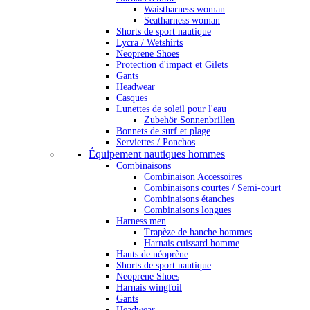
Waistharness woman
Seatharness woman
Shorts de sport nautique
Lycra / Wetshirts
Neoprene Shoes
Protection d'impact et Gilets
Gants
Headwear
Casques
Lunettes de soleil pour l'eau
Zubehör Sonnenbrillen
Bonnets de surf et plage
Serviettes / Ponchos
Équipement nautiques hommes
Combinaisons
Combinaison Accessoires
Combinaisons courtes / Semi-court
Combinaisons étanches
Combinaisons longues
Harness men
Trapèze de hanche hommes
Harnais cuissard homme
Hauts de néoprène
Shorts de sport nautique
Neoprene Shoes
Harnais wingfoil
Gants
Headwear