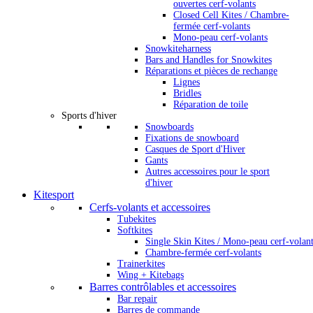
ouvertes cerf-volants
Closed Cell Kites / Chambre-
fermée cerf-volants
Mono-peau cerf-volants
Snowkiteharness
Bars and Handles for Snowkites
Réparations et pièces de rechange
Lignes
Bridles
Réparation de toile
Sports d'hiver
Snowboards
Fixations de snowboard
Casques de Sport d'Hiver
Gants
Autres accessoires pour le sport
d'hiver
Kitesport
Cerfs-volants et accessoires
Tubekites
Softkites
Single Skin Kites / Mono-peau cerf-volan
Chambre-fermée cerf-volants
Trainerkites
Wing + Kitebags
Barres contrôlables et accessoires
Bar repair
Barres de commande