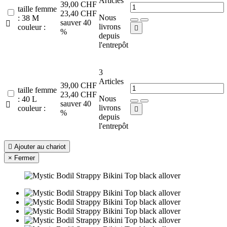
Articles
39,00 CHF
taille femme
23,40 CHF
Nous
: 38 M
sauver 40

livrons
couleur :

%
depuis
l'entrepôt
3
Articles
39,00 CHF
taille femme
23,40 CHF
Nous
: 40 L
sauver 40

livrons
couleur :

%
depuis
l'entrepôt

Ajouter au chariot
×
Fermer