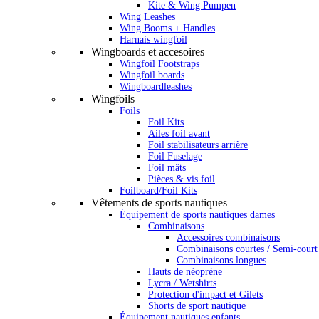
Kite & Wing Pumpen
Wing Leashes
Wing Booms + Handles
Harnais wingfoil
Wingboards et accesoires
Wingfoil Footstraps
Wingfoil boards
Wingboardleashes
Wingfoils
Foils
Foil Kits
Ailes foil avant
Foil stabilisateurs arrière
Foil Fuselage
Foil mâts
Pièces & vis foil
Foilboard/Foil Kits
Vêtements de sports nautiques
Équipement de sports nautiques dames
Combinaisons
Accessoires combinaisons
Combinaisons courtes / Semi-court
Combinaisons longues
Hauts de néoprène
Lycra / Wetshirts
Protection d'impact et Gilets
Shorts de sport nautique
Équipement nautiques enfants