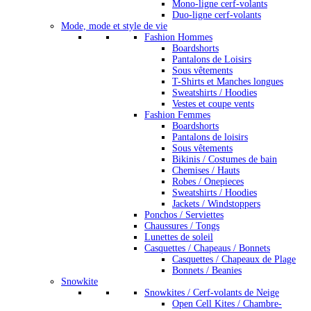
Mono-ligne cerf-volants
Duo-ligne cerf-volants
Mode, mode et style de vie
Fashion Hommes
Boardshorts
Pantalons de Loisirs
Sous vêtements
T-Shirts et Manches longues
Sweatshirts / Hoodies
Vestes et coupe vents
Fashion Femmes
Boardshorts
Pantalons de loisirs
Sous vêtements
Bikinis / Costumes de bain
Chemises / Hauts
Robes / Onepieces
Sweatshirts / Hoodies
Jackets / Windstoppers
Ponchos / Serviettes
Chaussures / Tongs
Lunettes de soleil
Casquettes / Chapeaus / Bonnets
Casquettes / Chapeaux de Plage
Bonnets / Beanies
Snowkite
Snowkites / Cerf-volants de Neige
Open Cell Kites / Chambre-