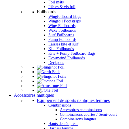
Foil mâts
Pièces & vis foil
Foilboards
Wingfoilboard Bags
Wingfoil Footstraps
Wing Foilboards
Wake Foilboards
Surf Foilboards
Pump Foilboards
Laisses kite et surf
Kite Foilboards
Kite + Pump Foilboard Bags
Downwind Foilboards
Deckpads
Accessoires nautiques
Équipement de sports nautiques femmes
Combinaisons
Accessoires combinaisons
Combinaisons courtes / Semi-court
Combinaisons longues
Hauts de néoprène
Harnais femme