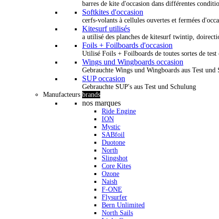
barres de kite d'occasion dans différentes conditi
Softkites d'occasion
cerfs-volants à cellules ouvertes et fermées d'occ
Kitesurf utilisés
a utilisé des planches de kitesurf twintip, doirectio
Foils + Foilboards d'occasion
Utilisé Foils + Foilboards de toutes sortes de test 
Wings und Wingboards occasion
Gebrauchte Wings und Wingboards aus Test und
SUP occasion
Gebrauchte SUP's aus Test und Schulung
Manufacteurs
brands
nos marques
Ride Engine
ION
Mystic
SABfoil
Duotone
North
Slingshot
Core Kites
Ozone
Naish
F-ONE
Flysurfer
Bern Unlimited
North Sails