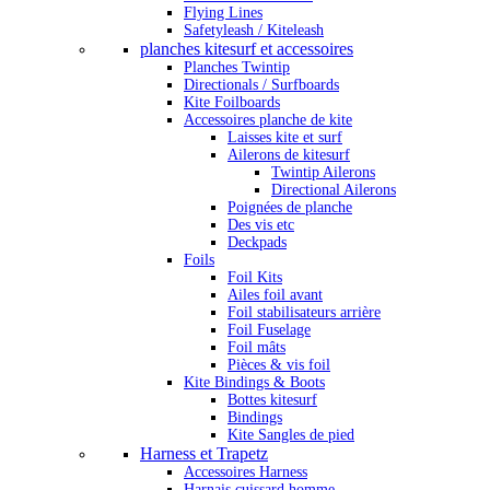
Flying Lines
Safetyleash / Kiteleash
planches kitesurf et accessoires
Planches Twintip
Directionals / Surfboards
Kite Foilboards
Accessoires planche de kite
Laisses kite et surf
Ailerons de kitesurf
Twintip Ailerons
Directional Ailerons
Poignées de planche
Des vis etc
Deckpads
Foils
Foil Kits
Ailes foil avant
Foil stabilisateurs arrière
Foil Fuselage
Foil mâts
Pièces & vis foil
Kite Bindings & Boots
Bottes kitesurf
Bindings
Kite Sangles de pied
Harness et Trapetz
Accessoires Harness
Harnais cuissard homme