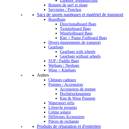
Zubehör Sonnenbrillen
Bonnets de surf et plage
Serviettes / Ponchos
Sacs de sports nautiques et matériel de transport
Boardbags
Directionalboard Bags
Twintipboard Bags
Wingfoilboard Bags
Kite + Pump Foilboard Bags
Divers équipements de transport
Gearbags
Gearbags with wheels
Gearbags without wheels
SUP / Paddle Bags
Wetbags / Neobags
Wing + Kitebags
Autres
Chèques cadeaux
Pompes / Accessoires
Accessoires de pompe
Hochdruckpumpen
Kite & Wing Pumpen
Watersport gifts
Lifestyle presents
Crème solaire
Différents Accessoires
Pièces de rechange
Produits de réparation et d'entretien