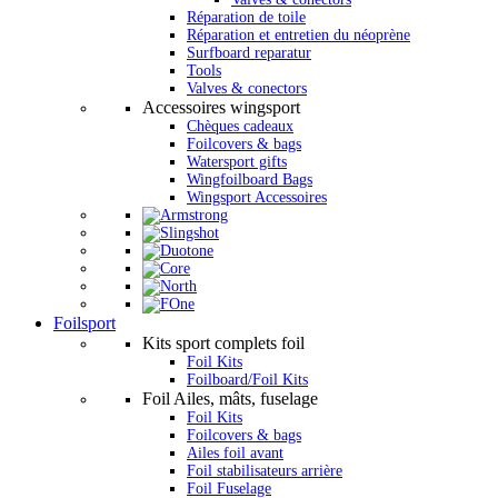
Réparation de toile
Réparation et entretien du néoprène
Surfboard reparatur
Tools
Valves & conectors
Accessoires wingsport
Chèques cadeaux
Foilcovers & bags
Watersport gifts
Wingfoilboard Bags
Wingsport Accessoires
Foilsport
Kits sport complets foil
Foil Kits
Foilboard/Foil Kits
Foil Ailes, mâts, fuselage
Foil Kits
Foilcovers & bags
Ailes foil avant
Foil stabilisateurs arrière
Foil Fuselage