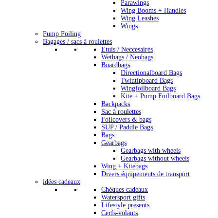
Parawings
Wing Booms + Handles
Wing Leashes
Wings
Pump Foiling
Bagages / sacs à roulettes
Etuis / Neccesaires
Wetbags / Neobags
Boardbags
Directionalboard Bags
Twintipboard Bags
Wingfoilboard Bags
Kite + Pump Foilboard Bags
Backpacks
Sac à roulettes
Foilcovers & bags
SUP / Paddle Bags
Bags
Gearbags
Gearbags with wheels
Gearbags without wheels
Wing + Kitebags
Divers équipements de transport
idées cadeaux
Chèques cadeaux
Watersport gifts
Lifestyle presents
Cerfs-volants