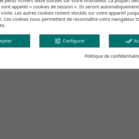
e petits fichiers texte stockés sur votre ordinateur. La plupart de
s sont appelés « cookies de session ». Ils seront automatiquemen
e visite. Les autres cookies restent stockés sur votre appareil jusq
z. Ces cookies nous permettent de reconnaître votre navigateur lo
Inventaire
te.
su structuré avec des côtés ajustables à nouer pour une tai
tune
done_all
ejeter
Configurer
Ac
et profiter des journées ensoleillées.
Politique de confidentialit