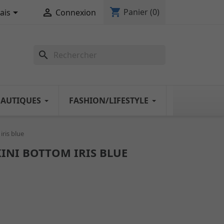
shopping_cart


Panier
(0)
ais
Connexion
search
NAUTIQUES
FASHION/LIFESTYLE
iris blue
INI BOTTOM IRIS BLUE