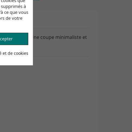
s cookies que
t supprimés à
u'à ce que vous
rs de votre
lle sur mesure. Une coupe minimaliste et
cepter
é et de cookies