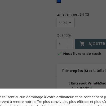
iris
blue
taille femme : 34 XS
Quantité

AJOUTER

Nous livrons de stock
Entrepôts (Stock, Délai
Entrepôt Wind&Sn
En stock
:
2-4 jours ouvrable
e causent aucun dommage à votre ordinateur et ne contiennent pa
rvent à rendre notre offre plus conviviale, plus efficace et plus sû
Cliquez ici pour voir l'inve