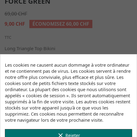
FORCE GREEN
69,00 CHF
9,00 CHF
ÉCONOMISEZ 60,00 CHF
TTC
Long Triangle Top Bikini
taille femme : 40 L
Les cookies ne causent aucun dommage à votre ordinateur
et ne contiennent pas de virus. Les cookies servent à rendre
notre offre plus conviviale, plus efficace et plus sûre. Les
cookies sont de petits fichiers texte stockés sur votre
Quantité
ordinateur. La plupart des cookies que nous utilisons sont
appelés « cookies de session ». Ils seront automatiquement

favorite_border
AJOUTER AU PANIER
supprimés à la fin de votre visite. Les autres cookies restent
stockés sur votre appareil jusqu'à ce que vous les

en stock
supprimiez. Ces cookies nous permettent de reconnaître
votre navigateur lors de votre prochaine visite.
Entrepôts (Stock, Délais de livraison)
clear
Rejeter