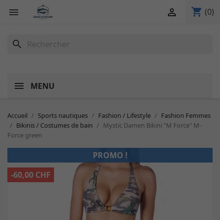
shopping_cart


(0)
search
MENU
Accueil
Sports nautiques
Fashion / Lifestyle
Fashion Femmes
Bikinis / Costumes de bain
Mystic Damen Bikini "M Force" M-
Force green
PROMO !
-60,00 CHF