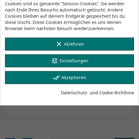
Cookies sind so genannte “Session-Cookies”. Sie werden
Klicke hier um die Lagerbestände anzuzeigen
nach Ende Ihres Besuchs automatisch gelöscht. Andere
Cookies bleiben auf deinem Endgerät gespeichert bis du
diese löscht. Diese Cookies ermöglichen es uns deinen
Browser beim nächsten Besuch wiederzuerkennen.
Beschreibung
Artikeldetails
Lagerbestand
clear
Ablehnen
Tape for holding the glasses in times of extreme
tune
Einstellungen
sports. With this tape you ensure that the glasses
will be attached to your body and not have to worry
about losing it. Due to the use of floats and we
done_all
Akzeptieren
ensure that the glasses are always cords afloat
Available in three colors, they will add a touch of
class to your glasses . Preventing it falling and
Datenschutz- und Cookie-Richtlinie
breaking anytime