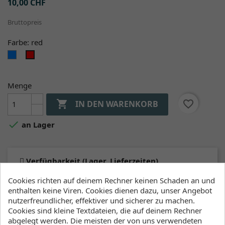
10,00 CHF
Bruttopreis
Farbe: red
blue
red
Menge

favorite_border
IN DEN WARENKORB

an Lager
Verfügbarkeit (Lager, Lieferzeiten)
Cookies richten auf deinem Rechner keinen Schaden an und
Lager Wind&Snow
enthalten keine Viren. Cookies dienen dazu, unser Angebot
an Lager
:
nutzerfreundlicher, effektiver und sicherer zu machen.
2-4 Werktage
Cookies sind kleine Textdateien, die auf deinem Rechner
abgelegt werden. Die meisten der von uns verwendeten