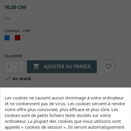
10,00 CHF
TTC
couleur : red
blue
red
Quantité

favorite_border
AJOUTER AU PANIER

en stock
Les cookies ne causent aucun dommage à votre ordinateur
Entrepôts (Stock, Délais de livraison)
et ne contiennent pas de virus. Les cookies servent à rendre
notre offre plus conviviale, plus efficace et plus sûre. Les
Entrepôt Wind&Snow
cookies sont de petits fichiers texte stockés sur votre
En stock
:
ordinateur. La plupart des cookies que nous utilisons sont
2-4 jours ouvrables
appelés « cookies de session ». Ils seront automatiquement