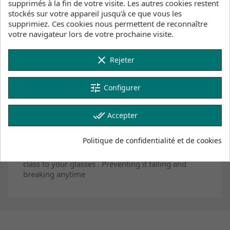
supprimés à la fin de votre visite. Les autres cookies restent
stockés sur votre appareil jusqu'à ce que vous les
Cliquez ici pour voir l'inventaire des produits
supprimiez. Ces cookies nous permettent de reconnaître
votre navigateur lors de votre prochaine visite.
clear
Description
Détails du produit
Rejeter
Inventaire
tune
Configurer
Tape for holding the glasses in times of extreme
sports. With this tape you ensure that the glasses
done_all
Accepter
will be attached to your body and not have to worry
about losing it. Due to the use of floats and we
Politique de confidentialité et de cookies
ensure that the glasses are always cords afloat
Available in three colors, they will add a touch of
class to your glasses . Preventing it falling and
breaking anytime