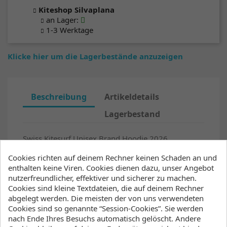
Kiteshop Silvaplana
an Lager
:
1-3 Werktage
Klicke hier um die Lagerbestände anzuzeigen
Beschreibung
Artikeldetails
Lagerbestand
Swiss Kitesurf Unisex Brand Hoodie 2026
Cropped unisex Kaputzenpullover in oversized fit.
Cookies richten auf deinem Rechner keinen Schaden an und
Überkreutzter Kaputzenansatz ohne Kordeln. Boxy
enthalten keine Viren. Cookies dienen dazu, unser Angebot
Fit
nutzerfreundlicher, effektiver und sicherer zu machen.
Cookies sind kleine Textdateien, die auf deinem Rechner
Druck in Pantone beige 7499C
abgelegt werden. Die meisten der von uns verwendeten
Cookies sind so genannte “Session-Cookies”. Sie werden
Doppellagige Kapuze aus Oberstoff
nach Ende Ihres Besuchs automatisch gelöscht. Andere
Keine Kordeln