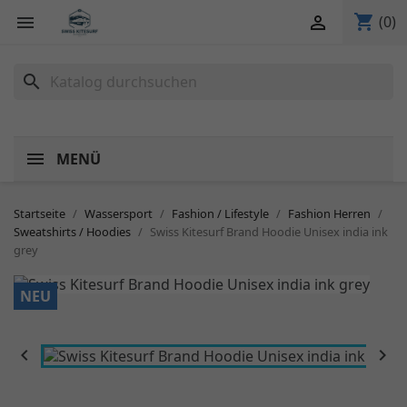
shopping_cart


(0)
search
MENÜ
Startseite
Wassersport
Fashion / Lifestyle
Fashion Herren
Sweatshirts / Hoodies
Swiss Kitesurf Brand Hoodie Unisex india ink
grey
NEU

