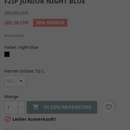
FZIP JUNIOR NIGHT BLUE
289,00 CHF
202,30 CHF
30% SPAREN
Bruttopreis
Farbe: night blue
night
blue
Herren Grösse: 52 L
Menge

favorite_border
IN DEN WARENKORB

Leider Ausverkauft!