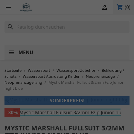
shopping_cart


(0)
search
MENÜ
Startseite
Wassersport
Wassersport-Zubehör
Bekleidung /
Schutz
Wassersport Ausrüstung Kinder
Neoprenanzüge
Neoprenanzüge lang
Mystic Marshall Fullsuit 3/2mm Fzip Junior
night blue
SONDERPREIS!


-30%
MYSTIC MARSHALL FULLSUIT 3/2MM