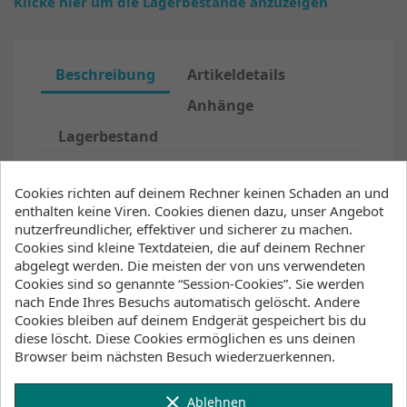
Klicke hier um die Lagerbestände anzuzeigen
Beschreibung
Artikeldetails
Anhänge
Lagerbestand
Cookies richten auf deinem Rechner keinen Schaden an und
Stand out from the crowd with the Marshall
enthalten keine Viren. Cookies dienen dazu, unser Angebot
Fullsuit 3/2mm Fzip for juniors. The Fox Fleece
nutzerfreundlicher, effektiver und sicherer zu machen.
lining on the chest and back panels will keep
Cookies sind kleine Textdateien, die auf deinem Rechner
your core and upper body warm on chillier
abgelegt werden. Die meisten der von uns verwendeten
days. We've also added our 4-way stretch hex-
Cookies sind so genannte “Session-Cookies”. Sie werden
tech kneepads and
a shin protection layer.
nach Ende Ihres Besuchs automatisch gelöscht. Andere
Glued blind stitched seams and critical taping
Cookies bleiben auf deinem Endgerät gespeichert bis du
on the inside are added to keep warm water in
diese löscht. Diese Cookies ermöglichen es uns deinen
and cold water out.
Browser beim nächsten Besuch wiederzuerkennen.
product code: 35000.220085
Features
clear
Ablehnen