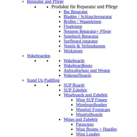
Reparatur und Pflege
Produkte für Reparatur und Pflege
Bar Reparatur
Bladder / Schlauchreparatur
Bridles / Waageleinen
Flugleinen
Neopren Reparatur+ Pflege
Segeltuch Reparatur
Surfboard reparatur
Ventile & Verbindungen
Werkzeuge
Wakeboarden
Wakeboards
Wakeboardboots
Aufprallschutz und Westen
Wakesurfboards
Stand Up Paddling
SUP Boards
SUP Zubehör
Wingboards und Zubehör
Wing SUP Finnen
Wingboardleashes
Wingfoil Footstraps
Wingfoilboards
Wings und Zubehör
Parawings
Wing Booms + Handles
Wing Leashes