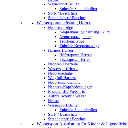
Wassersport Brillen
Zubehör Sonnenbrillen
Surf- / Beach hats
Strandtücher / Ponchos
Wassersportausrüstung Herren
Neoprenanzüge
Neoprenanzüge halblang / kurz
Neoprenanzüge lang
Trockenanzüge
Zubehör Neoprenanzüge
Harness Herren
Hüfttrapetze Herren
Sitztrapetze Herren
Neopren Oberteile
Wassersport Hosen
Neoprenschuhe
Wingfoil Harness
Neoprenhandschuhe
Neopren-Kopfbedeckungen
Rashguards / Wetshirts
Aufprallschutz / Westen
Helme
Wassersport Brillen
Zubehör Sonnenbrillen
Surf- / Beach hats
Strandtücher / Ponchos
Wassersport Ausrüstung für Kinder & Jugendliche