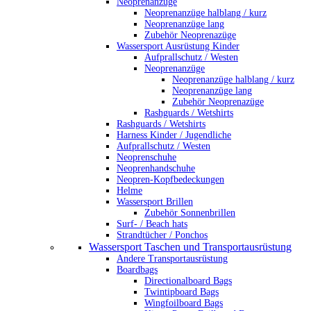
Neoprenanzüge
Neoprenanzüge halblang / kurz
Neoprenanzüge lang
Zubehör Neoprenazüge
Wassersport Ausrüstung Kinder
Aufprallschutz / Westen
Neoprenanzüge
Neoprenanzüge halblang / kurz
Neoprenanzüge lang
Zubehör Neoprenazüge
Rashguards / Wetshirts
Rashguards / Wetshirts
Harness Kinder / Jugendliche
Aufprallschutz / Westen
Neoprenschuhe
Neoprenhandschuhe
Neopren-Kopfbedeckungen
Helme
Wassersport Brillen
Zubehör Sonnenbrillen
Surf- / Beach hats
Strandtücher / Ponchos
Wassersport Taschen und Transportausrüstung
Andere Transportausrüstung
Boardbags
Directionalboard Bags
Twintipboard Bags
Wingfoilboard Bags