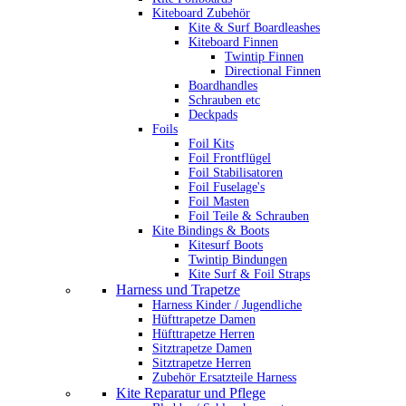
Kiteboard Zubehör
Kite & Surf Boardleashes
Kiteboard Finnen
Twintip Finnen
Directional Finnen
Boardhandles
Schrauben etc
Deckpads
Foils
Foil Kits
Foil Frontflügel
Foil Stabilisatoren
Foil Fuselage's
Foil Masten
Foil Teile & Schrauben
Kite Bindings & Boots
Kitesurf Boots
Twintip Bindungen
Kite Surf & Foil Straps
Harness und Trapetze
Harness Kinder / Jugendliche
Hüfttrapetze Damen
Hüfttrapetze Herren
Sitztrapetze Damen
Sitztrapetze Herren
Zubehör Ersatzteile Harness
Kite Reparatur und Pflege