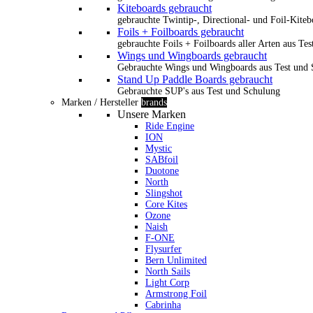
Kiteboards gebraucht
gebrauchte Twintip-, Directional- und Foil-Kiteb
Foils + Foilboards gebraucht
gebrauchte Foils + Foilboards aller Arten aus Te
Wings und Wingboards gebraucht
Gebrauchte Wings und Wingboards aus Test und
Stand Up Paddle Boards gebraucht
Gebrauchte SUP's aus Test und Schulung
Marken / Hersteller
brands
Unsere Marken
Ride Engine
ION
Mystic
SABfoil
Duotone
North
Slingshot
Core Kites
Ozone
Naish
F-ONE
Flysurfer
Bern Unlimited
North Sails
Light Corp
Armstrong Foil
Cabrinha