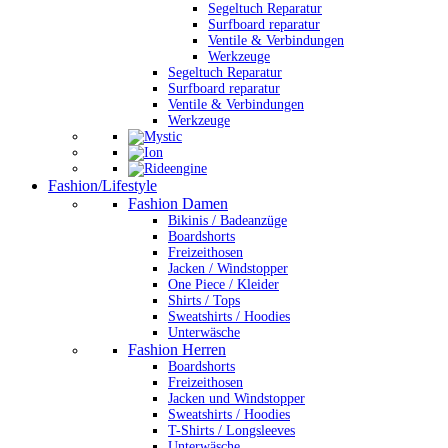
Segeltuch Reparatur
Surfboard reparatur
Ventile & Verbindungen
Werkzeuge
Segeltuch Reparatur
Surfboard reparatur
Ventile & Verbindungen
Werkzeuge
Fashion/Lifestyle
Fashion Damen
Bikinis / Badeanzüge
Boardshorts
Freizeithosen
Jacken / Windstopper
One Piece / Kleider
Shirts / Tops
Sweatshirts / Hoodies
Unterwäsche
Fashion Herren
Boardshorts
Freizeithosen
Jacken und Windstopper
Sweatshirts / Hoodies
T-Shirts / Longsleeves
Unterwäsche