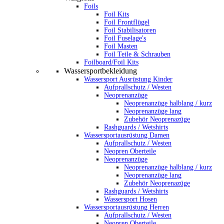
Foils
Foil Kits
Foil Frontflügel
Foil Stabilisatoren
Foil Fuselage's
Foil Masten
Foil Teile & Schrauben
Foilboard/Foil Kits
Wassersportbekleidung
Wassersport Ausrüstung Kinder
Aufprallschutz / Westen
Neoprenanzüge
Neoprenanzüge halblang / kurz
Neoprenanzüge lang
Zubehör Neoprenazüge
Rashguards / Wetshirts
Wassersportausrüstung Damen
Aufprallschutz / Westen
Neopren Oberteile
Neoprenanzüge
Neoprenanzüge halblang / kurz
Neoprenanzüge lang
Zubehör Neoprenazüge
Rashguards / Wetshirts
Wassersport Hosen
Wassersportausrüstung Herren
Aufprallschutz / Westen
Neopren Oberteile