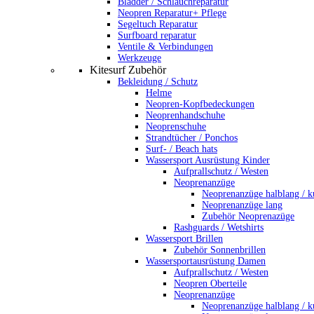
Bladder / Schlauchreparatur
Neopren Reparatur+ Pflege
Segeltuch Reparatur
Surfboard reparatur
Ventile & Verbindungen
Werkzeuge
Kitesurf Zubehör
Bekleidung / Schutz
Helme
Neopren-Kopfbedeckungen
Neoprenhandschuhe
Neoprenschuhe
Strandtücher / Ponchos
Surf- / Beach hats
Wassersport Ausrüstung Kinder
Aufprallschutz / Westen
Neoprenanzüge
Neoprenanzüge halblang / k
Neoprenanzüge lang
Zubehör Neoprenazüge
Rashguards / Wetshirts
Wassersport Brillen
Zubehör Sonnenbrillen
Wassersportausrüstung Damen
Aufprallschutz / Westen
Neopren Oberteile
Neoprenanzüge
Neoprenanzüge halblang / k