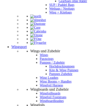
Gearbags ohne Räder
SUP / Paddel Bags
Wetbags / Neobags
Wing + Kitebags
Wingsport
Wings und Zubehör
Wings
Parawings
Pumpen / Zubehör
Hochdruckpumpen
Kite & Wing Pumpen
Pumpen Zubehör
Wing Leashes
Wing Booms + Handles
Wingfoil Harness
Wingboards und Zubehör
Wingfoilboards
Wingfoil Footstraps
Wingboardleashes
Wingfoils