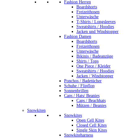
Fashion Herren
Boardshorts
Freizeithosen
Unterwäsche
T-Shirts / Longsleeves
Sweatshirts / Hoodies
Jacken und Windstopper
Fashion Damen
Boardshorts
Freizeithosen
Unterwäsche
Bikinis / Badeanzüge
Shirts / Tops
One Piece / Kleider
Sweatshirts / Hoodies
Jacken / Windstopper
Ponchos / Badetücher
Schuhe / Flipflop
Sonnenbrillen
Caps / Hats/ Beanies
Caps / Beachhats
Mützen / Beanies
Snowkiten
Snowkites
Open Cell Kites
Closed Cell Kites
Single Skin Kites
Snowkiteharness