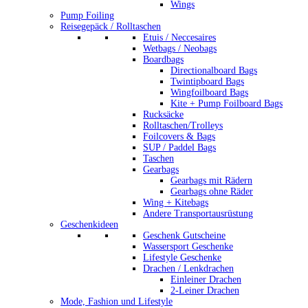
Wings
Pump Foiling
Reisegepäck / Rolltaschen
Etuis / Neccesaires
Wetbags / Neobags
Boardbags
Directionalboard Bags
Twintipboard Bags
Wingfoilboard Bags
Kite + Pump Foilboard Bags
Rucksäcke
Rolltaschen/Trolleys
Foilcovers & Bags
SUP / Paddel Bags
Taschen
Gearbags
Gearbags mit Rädern
Gearbags ohne Räder
Wing + Kitebags
Andere Transportausrüstung
Geschenkideen
Geschenk Gutscheine
Wassersport Geschenke
Lifestyle Geschenke
Drachen / Lenkdrachen
Einleiner Drachen
2-Leiner Drachen
Mode, Fashion und Lifestyle