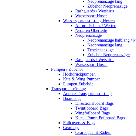
Neoprenanzüge lang
Zubehör Neoprenazüge
Rashguards / Wetshirts
Wassersport Hosen
Wassersportausrüstung Herren
Aufprallschutz / Westen
Neopren Oberteile
Neoprenanzüge
Neoprenanzüge halblang / k
Neoprenanzüge lang
Trockenanzüge
Zubehör Neoprenanzüge
Rashguards / Wetshirts
Wassersport Hosen
Pumpen / Zubehör
Hochdruckpumpen
Kite & Wing Pumpen
Pumpen Zubehör
Transportausrüstung
Andere Transportausrüstung
Boardbags
Directionalboard Bags
Twintipboard Bags
Wingfoilboard Bags
Kite + Pump Foilboard Bags
Foilcovers & Bags
Gearbags
Gearbags mit Rädern