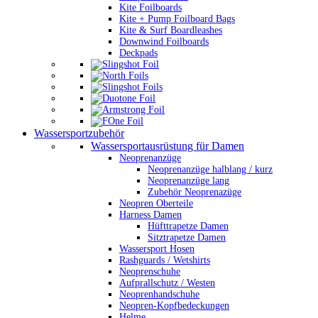
Kite Foilboards
Kite + Pump Foilboard Bags
Kite & Surf Boardleashes
Downwind Foilboards
Deckpads
Wassersportzubehör
Wassersportausrüstung für Damen
Neoprenanzüge
Neoprenanzüge halblang / kurz
Neoprenanzüge lang
Zubehör Neoprenazüge
Neopren Oberteile
Harness Damen
Hüfttrapetze Damen
Sitztrapetze Damen
Wassersport Hosen
Rashguards / Wetshirts
Neoprenschuhe
Aufprallschutz / Westen
Neoprenhandschuhe
Neopren-Kopfbedeckungen
Helme