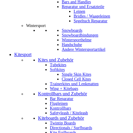
Bars and Handles
Reparatur und Ersatzteile
Leinen
Bridles / Waageleinen
Segeltuch Reparatur
Wintersport
Snowboards
Snowboardbindungen
Wintersporthelme
Handschuhe
Andere Wintersportartikel
Kitesport
Kites und Zubehör
Tubekites
Softkites
Single Skin Kites
Closed Cell Kites
Trainerkites und Lenkmatten
Wing + Kitebags
Kontrollbars und Zubehör
Bar Reparatur
Flugleinen
Kontrollbars
Safetyleash / Kiteleash
Kiteboards und Zubehör
Twintip Boards
Directionals / Surfboards
Kite Foilboards