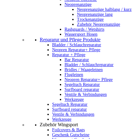
Neoprenanzüge
Neoprenanzüge halblang / kurz
Neoprenanzüge lang
Trockenanzüge
Zubehör Neoprenanzüge
Rashguards / Wetshirts
Wassersport Hosen
Repararur und Pflege Produkte
Bladder / Schlauchreparatur
Neopren Reparatur+ Pflege
Reparatur + Pflege
Bar Reparatur
Bladder / Schlauchreparatur
Bridles / Waageleinen
Flugleinen
Neopren Reparatur+ Pflege
Segeltuch Reparatur
Surfboard reparatur
Ventile & Verbindungen
Werkzeuge
Segeltuch Reparatur
Surfboard reparatur
Ventile & Verbindungen
Werkzeuge
Zubehör Wingsport
Foilcovers & Bags
Geschenk Gutscheine