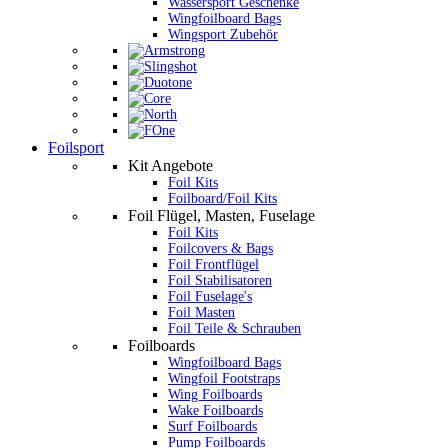
Wassersport Geschenke
Wingfoilboard Bags
Wingsport Zubehör
Foilsport
Kit Angebote
Foil Kits
Foilboard/Foil Kits
Foil Flügel, Masten, Fuselage
Foil Kits
Foilcovers & Bags
Foil Frontflügel
Foil Stabilisatoren
Foil Fuselage's
Foil Masten
Foil Teile & Schrauben
Foilboards
Wingfoilboard Bags
Wingfoil Footstraps
Wing Foilboards
Wake Foilboards
Surf Foilboards
Pump Foilboards