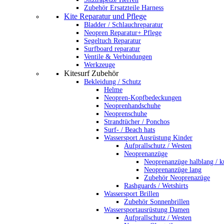
Zubehör Ersatzteile Harness
Kite Reparatur und Pflege
Bladder / Schlauchreparatur
Neopren Reparatur+ Pflege
Segeltuch Reparatur
Surfboard reparatur
Ventile & Verbindungen
Werkzeuge
Kitesurf Zubehör
Bekleidung / Schutz
Helme
Neopren-Kopfbedeckungen
Neoprenhandschuhe
Neoprenschuhe
Strandtücher / Ponchos
Surf- / Beach hats
Wassersport Ausrüstung Kinder
Aufprallschutz / Westen
Neoprenanzüge
Neoprenanzüge halblang / k
Neoprenanzüge lang
Zubehör Neoprenazüge
Rashguards / Wetshirts
Wassersport Brillen
Zubehör Sonnenbrillen
Wassersportausrüstung Damen
Aufprallschutz / Westen