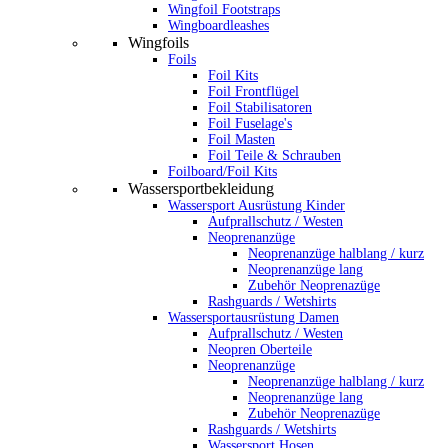
Wingfoil Footstraps
Wingboardleashes
Wingfoils
Foils
Foil Kits
Foil Frontflügel
Foil Stabilisatoren
Foil Fuselage's
Foil Masten
Foil Teile & Schrauben
Foilboard/Foil Kits
Wassersportbekleidung
Wassersport Ausrüstung Kinder
Aufprallschutz / Westen
Neoprenanzüge
Neoprenanzüge halblang / kurz
Neoprenanzüge lang
Zubehör Neoprenazüge
Rashguards / Wetshirts
Wassersportausrüstung Damen
Aufprallschutz / Westen
Neopren Oberteile
Neoprenanzüge
Neoprenanzüge halblang / kurz
Neoprenanzüge lang
Zubehör Neoprenazüge
Rashguards / Wetshirts
Wassersport Hosen