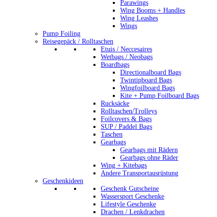
Parawings
Wing Booms + Handles
Wing Leashes
Wings
Pump Foiling
Reisegepäck / Rolltaschen
Etuis / Neccesaires
Wetbags / Neobags
Boardbags
Directionalboard Bags
Twintipboard Bags
Wingfoilboard Bags
Kite + Pump Foilboard Bags
Rucksäcke
Rolltaschen/Trolleys
Foilcovers & Bags
SUP / Paddel Bags
Taschen
Gearbags
Gearbags mit Rädern
Gearbags ohne Räder
Wing + Kitebags
Andere Transportausrüstung
Geschenkideen
Geschenk Gutscheine
Wassersport Geschenke
Lifestyle Geschenke
Drachen / Lenkdrachen