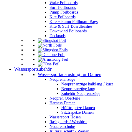
Wake Foilboards
Surf Foilboards
Pump Foilboards
Kite Foilboards
Kite + Pump Foilboard Bags
Kite & Surf Boardleashes
Downwind Foilboards
Deckpads
Wassersportzubehör
Wassersportausrüstung für Damen
Neoprenanzüge
Neoprenanzüge halblang / kurz
Neoprenanzüge lang
Zubehör Neoprenazüge
Neopren Oberteile
Harness Damen
Hüfttrapetze Damen
Sitztrapetze Damen
Wassersport Hosen
Rashguards / Wetshirts
Neoprenschuhe
Aufprallschutz / Westen