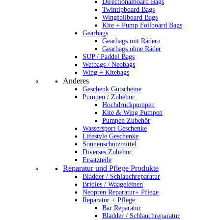
Directionalboard Bags
Twintipboard Bags
Wingfoilboard Bags
Kite + Pump Foilboard Bags
Gearbags
Gearbags mit Rädern
Gearbags ohne Räder
SUP / Paddel Bags
Wetbags / Neobags
Wing + Kitebags
Anderes
Geschenk Gutscheine
Pumpen / Zubehör
Hochdruckpumpen
Kite & Wing Pumpen
Pumpen Zubehör
Wassersport Geschenke
Lifestyle Geschenke
Sonnenschutzmittel
Diverses Zubehör
Ersatzteile
Reparatur und Pflege Produkte
Bladder / Schlauchreparatur
Bridles / Waageleinen
Neopren Reparatur+ Pflege
Reparatur + Pflege
Bar Reparatur
Bladder / Schlauchreparatur