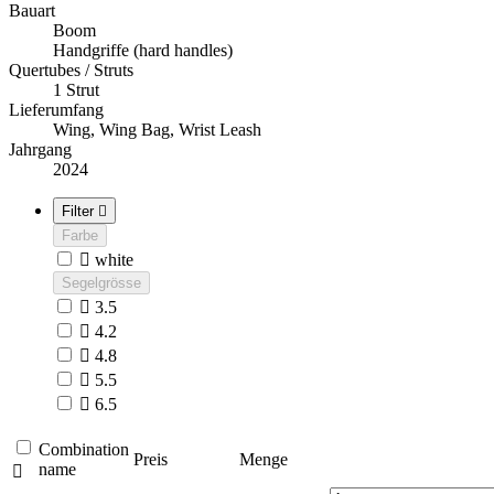
Bauart
Boom
Handgriffe (hard handles)
Quertubes / Struts
1 Strut
Lieferumfang
Wing, Wing Bag, Wrist Leash
Jahrgang
2024
Filter

Farbe

white
Segelgrösse

3.5

4.2

4.8

5.5

6.5
Combination
Preis
Menge
name
