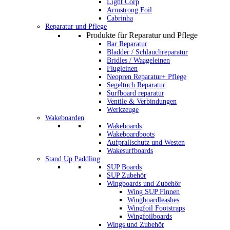
Light Corp
Armstrong Foil
Cabrinha
Reparatur und Pflege
Produkte für Reparatur und Pflege
Bar Reparatur
Bladder / Schlauchreparatur
Bridles / Waageleinen
Flugleinen
Neopren Reparatur+ Pflege
Segeltuch Reparatur
Surfboard reparatur
Ventile & Verbindungen
Werkzeuge
Wakeboarden
Wakeboards
Wakeboardboots
Aufprallschutz und Westen
Wakesurfboards
Stand Up Paddling
SUP Boards
SUP Zubehör
Wingboards und Zubehör
Wing SUP Finnen
Wingboardleashes
Wingfoil Footstraps
Wingfoilboards
Wings und Zubehör