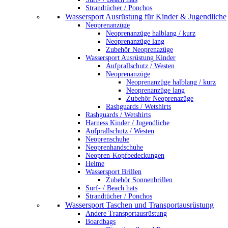
Strandtücher / Ponchos
Wassersport Ausrüstung für Kinder & Jugendliche
Neoprenanzüge
Neoprenanzüge halblang / kurz
Neoprenanzüge lang
Zubehör Neoprenazüge
Wassersport Ausrüstung Kinder
Aufprallschutz / Westen
Neoprenanzüge
Neoprenanzüge halblang / kurz
Neoprenanzüge lang
Zubehör Neoprenazüge
Rashguards / Wetshirts
Rashguards / Wetshirts
Harness Kinder / Jugendliche
Aufprallschutz / Westen
Neoprenschuhe
Neoprenhandschuhe
Neopren-Kopfbedeckungen
Helme
Wassersport Brillen
Zubehör Sonnenbrillen
Surf- / Beach hats
Strandtücher / Ponchos
Wassersport Taschen und Transportausrüstung
Andere Transportausrüstung
Boardbags