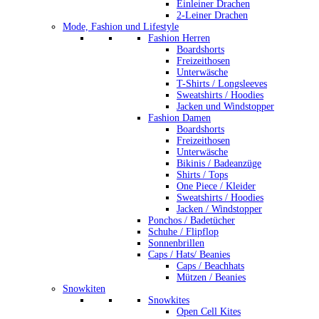
Einleiner Drachen
2-Leiner Drachen
Mode, Fashion und Lifestyle
Fashion Herren
Boardshorts
Freizeithosen
Unterwäsche
T-Shirts / Longsleeves
Sweatshirts / Hoodies
Jacken und Windstopper
Fashion Damen
Boardshorts
Freizeithosen
Unterwäsche
Bikinis / Badeanzüge
Shirts / Tops
One Piece / Kleider
Sweatshirts / Hoodies
Jacken / Windstopper
Ponchos / Badetücher
Schuhe / Flipflop
Sonnenbrillen
Caps / Hats/ Beanies
Caps / Beachhats
Mützen / Beanies
Snowkiten
Snowkites
Open Cell Kites