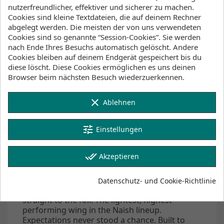
nutzerfreundlicher, effektiver und sicherer zu machen.
Beschreibung
Artikeldetails
Cookies sind kleine Textdateien, die auf deinem Rechner
Lagerbestand
abgelegt werden. Die meisten der von uns verwendeten
Cookies sind so genannte “Session-Cookies”. Sie werden
nach Ende Ihres Besuchs automatisch gelöscht. Andere
No compromise. The ADX Nvision is built for
Cookies bleiben auf deinem Endgerät gespeichert bis du
riders who want it all – lighter, stiffer, faster,
diese löscht. Diese Cookies ermöglichen es uns deinen
sharper. It delivers top-tier performance with
Browser beim nächsten Besuch wiederzuerkennen.
instant response, ultra-direct handling,
explosive speed and a featherlight feel. Zero
lag between thought and motion. Full-speed
clear
Ablehnen
reaches. Steep upwind tacks. The ADX Nvision
reacts with precision and holds steady under
tune
Einstellungen
pressure. It reduces drag and weight while
ramping up stiffness for control you can trust
at full tilt. It thrives in powered conditions,
done_all
Akzeptieren
perfect for riders who demand top-tier control
in freestyle, freeride or race sessions. The
frame is tighter. The tension’s tuned. Drag is
Datenschutz- und Cookie-Richtlinie
down, drive is up, and every gust of wind goes
straight to the foil. The lightest, highest-
performing wing in the Naish lineup.
Expectations never stood a chance. Built to