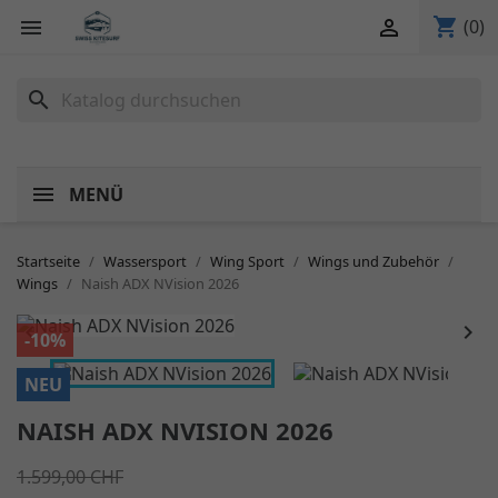
shopping_cart


(0)
search
MENÜ
Startseite
Wassersport
Wing Sport
Wings und Zubehör
Wings
Naish ADX NVision 2026


-10%
NEU
NAISH ADX NVISION 2026
1.599,00 CHF